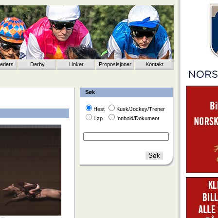
eeders
Derby
Linker
Proposisjoner
Kontakt
Søk
Hest
Kusk/Jockey/Trener
Løp
Innhold/Dokument