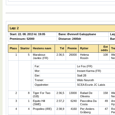
Løp: 2
Start: 22. 08. 2013 kl. 19:05
Bane: Øvrevoll Galoppbane
Lø
Premiesum: 52000
Distanse: 2400dt
Ban
Evt
Plass
Startnr
Hestens navn
Tid
Premie
Rytter
Tr
odds
1
5
Maraboux
2:36,5
26000
Helena
108
Wi
Javilex (FR)
Rosén
Ne
Far:
Le Fou (FR)
Mor:
Instant Karma (FR)
Eier:
Stall 2B
Trener:
Wido Neuroth
Oppdretter:
SCEA Ecurie JC Laisis
2
8
Tiger For Two
2:36,5
13000
Rafael De
158
Wi
(GB)
Oliveira
Ne
3
1
Equito Hill
2:37,2
6240
Pascolina Da
49
Ar
(SWE)
Costa
Hy
4
4
Propelino (IRE)
2:38,9
4160
Per-Anders
47
Rol
Gråberg
Pe