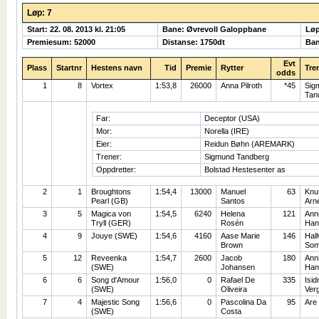
Løp: 7
Start: 22. 08. 2013 kl. 21:05
Bane: Øvrevoll Galoppbane
Løp
Premiesum: 52000
Distanse: 1750dt
Ban
Evt
Plass
Startnr
Hestens navn
Tid
Premie
Rytter
Tre
odds
1
8
Vortex
1:53,8
26000
Anna Pilroth
*45
Sig
Tan
Far:
Deceptor (USA)
Mor:
Norella (IRE)
Eier:
Reidun Bøhn (AREMARK)
Trener:
Sigmund Tandberg
Oppdretter:
Bolstad Hestesenter as
2
1
Broughtons
1:54,4
13000
Manuel
63
Knu
Pearl (GB)
Santos
Arn
3
5
Magica von
1:54,5
6240
Helena
121
Ann
Tryll (GER)
Rosén
Han
4
9
Jouye (SWE)
1:54,6
4160
Aase Marie
146
Hall
Brown
So
5
12
Reveenka
1:54,7
2600
Jacob
180
Ann
(SWE)
Johansen
Han
6
6
Song d'Amour
1:56,0
0
Rafael De
335
Isid
(SWE)
Oliveira
Ver
7
4
Majestic Song
1:56,6
0
Pascolina Da
95
Are
(SWE)
Costa