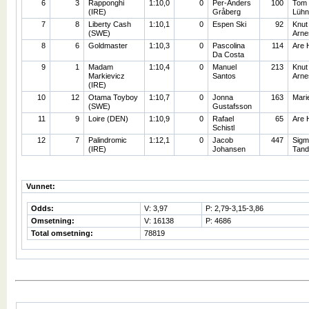
6
3
Rapponghi
1:10,0
0
Per-Anders
100
Tom
(IRE)
Gråberg
Lühn
7
8
Liberty Cash
1:10,1
0
Espen Ski
92
Knut
(SWE)
Arne
8
6
Goldmaster
1:10,3
0
Pascolina
114
Are 
Da Costa
9
1
Madam
1:10,4
0
Manuel
213
Knut
Markievicz
Santos
Arne
(IRE)
10
12
Otama Toyboy
1:10,7
0
Jonna
163
Mari
(SWE)
Gustafsson
11
9
Loire (DEN)
1:10,9
0
Rafael
65
Are 
Schistl
12
7
Palindromic
1:12,1
0
Jacob
447
Sigm
(IRE)
Johansen
Tand
Vunnet:
Odds:
V: 3,97
P: 2,79-3,15-3,86
Omsetning:
V: 16138
P: 4686
Total omsetning:
78819