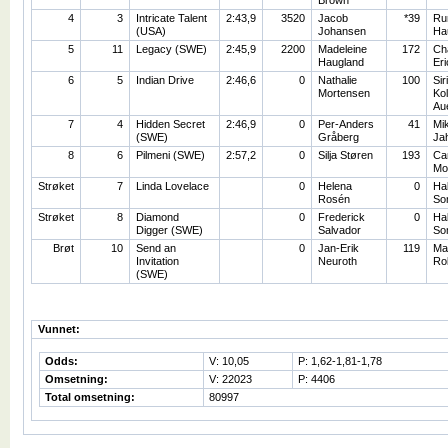
Brown
4
3
Intricate Talent
2:43,9
3520
Jacob
*39
Ru
(USA)
Johansen
Ha
5
11
Legacy (SWE)
2:45,9
2200
Madeleine
172
Cha
Haugland
Er
6
5
Indian Drive
2:46,6
0
Nathalie
100
Siri
Mortensen
Kol
Au
7
4
Hidden Secret
2:46,9
0
Per-Anders
41
Mi
(SWE)
Gråberg
Ja
8
6
Pilmeni (SWE)
2:57,2
0
Silja Støren
193
Cam
Mo
Strøket
7
Linda Lovelace
0
Helena
0
Hal
Rosén
So
Strøket
8
Diamond
0
Frederick
0
Hal
Digger (SWE)
Salvador
So
Brøt
10
Send an
0
Jan-Erik
119
Ma
Invitation
Neuroth
Ro
(SWE)
Vunnet:
Odds:
V: 10,05
P: 1,62-1,81-1,78
Omsetning:
V: 22023
P: 4406
Total omsetning:
80997