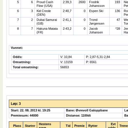
5
6
Proud Cash
2:39,3
2600
Fredrik
193
Nie
Flow (USA)
Johansson
Pe
6
3
Kid Creole
2:40,7
0
Espen Ski
136
Rol
(DEN)
Pe
7
2
Dubai Samurai
2:41,1
0
Trond
47
We
(GB)
Jørgensen
To
8
7
Hakuna Matata
2:43,2
0
Jacob
*28
Je
(FR)
Johansen
Ha
Vunnet:
Odds:
V: 10,84
P: 2,87-5,31-2,84
Omsetning:
V: 13159
P: 6561
Total omsetning:
56653
Løp: 3
Start: 22. 08. 2013 kl. 19:25
Bane: Øvrevoll Galoppbane
Lø
Premiesum: 44000
Distanse: 1100dt
Ba
Hestens
Evt
Plass
Startnr
Tid
Premie
Rytter
Trene
navn
odds