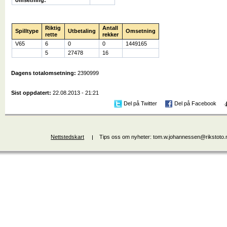
omsetning:
Riktig
Antall
Spilltype
Utbetaling
Omsetning
rette
rekker
V65
6
0
0
1449165
5
27478
16
Dagens totalomsetning:
2390999
Sist oppdatert:
22.08.2013 - 21:21
Del på Twitter
Del på Facebook
Nettstedskart
Tips oss om nyheter: tom.w.johannessen@rikstoto.