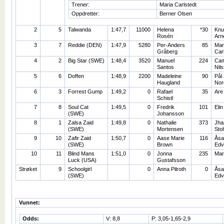
Trener:
Maria Carlstedt
Oppdretter:
Berner Olsen
2
5
Talwanda
1:47,7
11000
Helena
*30
Knu
Rosén
Arn
3
7
Reddie (DEN)
1:47,9
5280
Per-Anders
85
Mar
Gråberg
Car
4
2
Big Star (SWE)
1:48,4
3520
Manuel
224
Cam
Santos
Nil
5
6
Doffen
1:48,9
2200
Madeleine
90
Pål
Haugland
Nor
6
3
Forrest Gump
1:49,2
0
Rafael
35
Are
Schistl
7
8
Soul Cat
1:49,5
0
Fredrik
101
Eli
(SWE)
Johansson
8
1
Zalsa Zaid
1:49,8
0
Nathalie
373
Jha
(SWE)
Mortensen
Stol
9
10
Zafir Zaid
1:50,7
0
Aase Marie
116
Åsa
(SWE)
Brown
Edv
10
11
Blind Mans
1:51,0
0
Jonna
235
Mar
Luck (USA)
Gustafsson
Strøket
9
Schoolgirl
0
Anna Pilroth
0
Åsa
(SWE)
Edv
Vunnet:
Odds:
V: 8,8
P: 3,05-1,65-2,9