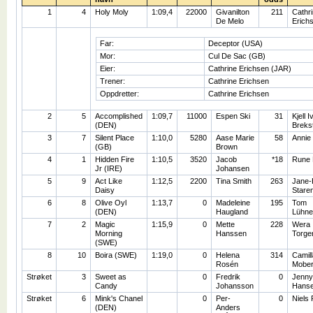
1
4
Holy Moly
1:09,4
22000
Givanilton
211
Cathr
De Melo
Erich
Far:
Deceptor (USA)
Mor:
Cul De Sac (GB)
Eier:
Cathrine Erichsen (JAR)
Trener:
Cathrine Erichsen
Oppdretter:
Cathrine Erichsen
2
5
Accomplished
1:09,7
11000
Espen Ski
31
Kjell I
(DEN)
Breks
3
7
Silent Place
1:10,0
5280
Aase Marie
58
Annie
(GB)
Brown
4
1
Hidden Fire
1:10,5
3520
Jacob
*18
Rune 
Jr (IRE)
Johansen
5
9
Act Like
1:12,5
2200
Tina Smith
263
Jane-
Daisy
Stare
6
8
Olive Oyl
1:13,7
0
Madeleine
195
Tom
(DEN)
Haugland
Lühne
7
2
Magic
1:15,9
0
Mette
228
Wera
Morning
Hanssen
Torge
(SWE)
8
10
Boira (SWE)
1:19,0
0
Helena
314
Camill
Rosén
Mobe
Strøket
3
Sweet as
0
Fredrik
0
Jenny
Candy
Johansson
Hans
Strøket
6
Mink's Chanel
0
Per-
0
Niels 
(DEN)
Anders