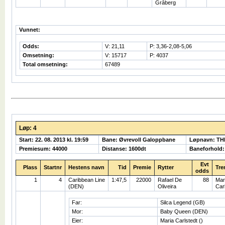
Gråberg
Vunnet:
Odds:
V: 21,11
P: 3,36-2,08-5,06
Omsetning:
V: 15717
P: 4037
Total omsetning:
67489
Løp: 4
Start: 22. 08. 2013 kl. 19:59
Bane: Øvrevoll Galoppbane
Løpnavn: T
Premiesum: 44000
Distanse: 1600dt
Baneforhold
Evt
Plass
Startnr
Hestens navn
Tid
Premie
Rytter
Tre
odds
1
4
Caribbean Line
1:47,5
22000
Rafael De
88
Mar
(DEN)
Oliveira
Car
Far:
Silca Legend (GB)
Mor:
Baby Queen (DEN)
Eier:
Maria Carlstedt ()