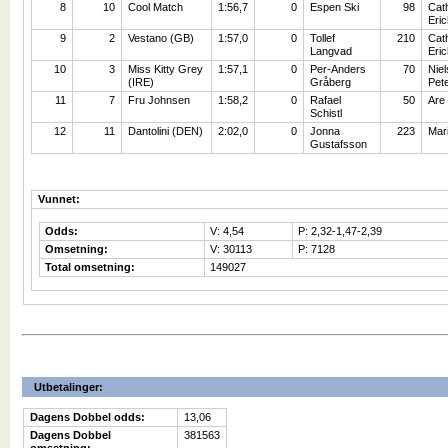
8
10
Cool Match
1:56,7
0
Espen Ski
98
Cat
Eri
9
2
Vestano (GB)
1:57,0
0
Tollef
210
Cat
Langvad
Eri
10
3
Miss Kitty Grey
1:57,1
0
Per-Anders
70
Niel
(IRE)
Gråberg
Pet
11
7
Fru Johnsen
1:58,2
0
Rafael
50
Are
Schistl
12
11
Dantolini (DEN)
2:02,0
0
Jonna
223
Mari
Gustafsson
Vunnet:
Odds:
V: 4,54
P: 2,32-1,47-2,39
Omsetning:
V: 30113
P: 7128
Total omsetning:
149027
Utbetalinger:
Dagens Dobbel odds:
13,06
Dagens Dobbel
381563