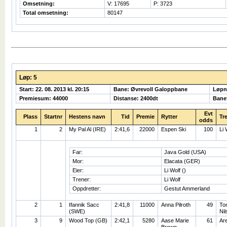
Omsetning:
V: 17695
P: 3723
Total omsetning:
80147
Løp: 5
Start: 22. 08. 2013 kl. 20:15
Bane: Øvrevoll Galoppbane
Løpn
Premiesum: 44000
Distanse: 2400dt
Bane
Evt
Plass
Startnr
Hestens navn
Tid
Premie
Rytter
Tr
odds
1
2
My Pal Al (IRE)
2:41,6
22000
Espen Ski
100
Li 
Far:
Java Gold (USA)
Mor:
Elacata (GER)
Eier:
Li Wolf ()
Trener:
Li Wolf
Oppdretter:
Gestut Ammerland
2
1
Ifannik Sacc
2:41,8
11000
Anna Pilroth
49
To
(SWE)
Nil
3
9
Wood Top (GB)
2:42,1
5280
Aase Marie
61
Ar