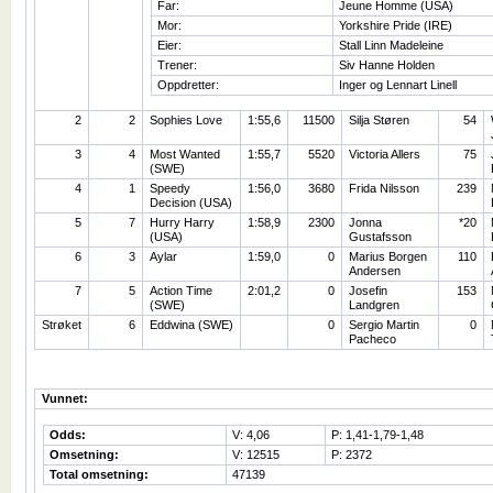
Far:
Jeune Homme (USA)
Mor:
Yorkshire Pride (IRE)
Eier:
Stall Linn Madeleine
Trener:
Siv Hanne Holden
Oppdretter:
Inger og Lennart Linell
2
2
Sophies Love
1:55,6
11500
Silja Støren
54
3
4
Most Wanted
1:55,7
5520
Victoria Allers
75
(SWE)
4
1
Speedy
1:56,0
3680
Frida Nilsson
239
Decision (USA)
5
7
Hurry Harry
1:58,9
2300
Jonna
*20
(USA)
Gustafsson
6
3
Aylar
1:59,0
0
Marius Borgen
110
Andersen
7
5
Action Time
2:01,2
0
Josefin
153
(SWE)
Landgren
Strøket
6
Eddwina (SWE)
0
Sergio Martin
0
Pacheco
Vunnet:
Odds:
V: 4,06
P: 1,41-1,79-1,48
Omsetning:
V: 12515
P: 2372
Total omsetning:
47139