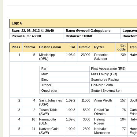
Løp: 6
Start: 22. 08. 2013 kl. 20:40
Bane: Øvrevoll Galoppbane
Løpnav
Premiesum: 46000
Distanse: 1100dt
Banefor
Evt
Plass
Startnr
Hestens navn
Tid
Premie
Rytter
Tren
odds
1
5
Mississippi
1:06,9
23000
Frederick
*39
Hall
(DEN)
Salvador
Far:
Final Appearance (IRE)
Mor:
Miss Lovely (GB)
Eier:
Scanhorse Racing
Trener:
Hallvard Soma
Oppdretter:
Stutteri Skovmarken
2
4
Saint Johannes
1:09,2
11500
Anna Pilroth
157
Bodil
(USA)
3
2
Tusen Takk
1:09,3
5520
Rafael De
76
Cath
(SWE)
Oliveira
Eric
4
10
Pannacotta
1:09,6
3680
Helena
104
Hall
(DEN)
Rosén
5
11
Kanzee Gold
1:09,9
2300
Nathalie
77
Henr
(SWE)
Mortensen
Engb