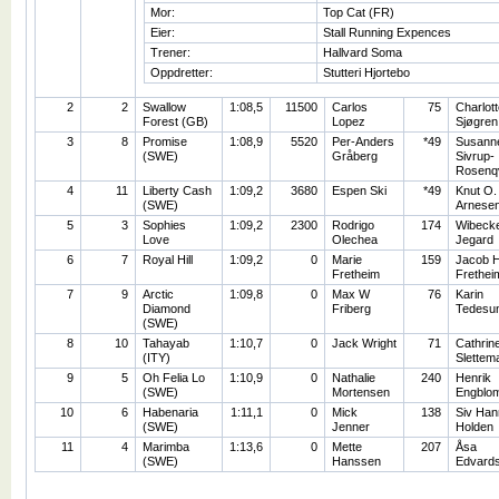
Mor:
Top Cat (FR)
Eier:
Stall Running Expences
Trener:
Hallvard Soma
Oppdretter:
Stutteri Hjortebo
2
2
Swallow
1:08,5
11500
Carlos
75
Charlott
Forest (GB)
Lopez
Sjøgren
3
8
Promise
1:08,9
5520
Per-Anders
*49
Susann
(SWE)
Gråberg
Sivrup-
Rosenqv
4
11
Liberty Cash
1:09,2
3680
Espen Ski
*49
Knut O.
(SWE)
Arnese
5
3
Sophies
1:09,2
2300
Rodrigo
174
Wibeck
Love
Olechea
Jegard
6
7
Royal Hill
1:09,2
0
Marie
159
Jacob 
Fretheim
Frethei
7
9
Arctic
1:09,8
0
Max W
76
Karin
Diamond
Friberg
Tedesu
(SWE)
8
10
Tahayab
1:10,7
0
Jack Wright
71
Cathrin
(ITY)
Slettem
9
5
Oh Felia Lo
1:10,9
0
Nathalie
240
Henrik
(SWE)
Mortensen
Engblo
10
6
Habenaria
1:11,1
0
Mick
138
Siv Han
(SWE)
Jenner
Holden
11
4
Marimba
1:13,6
0
Mette
207
Åsa
(SWE)
Hanssen
Edvard