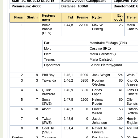
Start: 20. 09. 2012 kl. 20:15
Bane: Øvrevoll Galoppbane
Løpnavn: YOU
Premiesum: 44000
Distanse: 1600dt
Baneforhold: 
Hestens
Evt
Plass
Startnr
Tid
Premie
Rytter
Trener
navn
odds
1
1
Ironic
1:44,8
22000
Max W
125
Maria
Irannik
Friberg
Carlste
(DEN)
Far:
Mandrake El Mago (CHI)
Mor:
Cascina (IRE)
Eier:
Maria Carlstedt ()
Trener:
Maria Carlstedt
Oppdretter:
Stutteri Østerbygaard
2
9
Phili Boy
1:45,1
11000
Jack Wright
*24
Waila F
3
3
Talwanda
1:46,2
5280
Rodrigo
80
Knut O.
Olechea
Arnese
4
6
Quick
1:46,9
3520
Carlos
141
Jens Er
Brazilera
Lopez
Lindstø
5
7
Sonja
1:47,8
2200
Helena
80
Olle
(SWE)
Rosén
Stenst
6
10
Albert
1:48,3
0
Oliver
53
Cathrin
Wilson
Slettem
7
4
Twitter
1:48,6
0
Jacob
109
Henrik
(SWE)
Johansen
Engblo
8
8
Cool Hill
1:51,4
0
Rafael De
62
Are Hy
(SWE)
Oliveira
Strøket
2
Tesseron
0
Per-Anders
0
Pål Jør