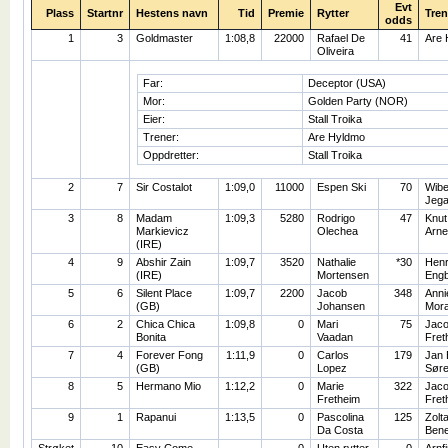
Evt
Plass
Startnr
Hestens navn
Tid
Premie
Rytter
Tren
odds
1
3
Goldmaster
1:08,8
22000
Rafael De
41
Are 
Oliveira
Far:
Deceptor (USA)
Mor:
Golden Party (NOR)
Eier:
Stall Troika
Trener:
Are Hyldmo
Oppdretter:
Stall Troika
2
7
Sir Costalot
1:09,0
11000
Espen Ski
70
Wib
Jega
3
8
Madam
1:09,3
5280
Rodrigo
47
Knut
Markievicz
Olechea
Arne
(IRE)
4
9
Abshir Zain
1:09,7
3520
Nathalie
*30
Henr
(IRE)
Mortensen
Eng
5
6
Silent Place
1:09,7
2200
Jacob
348
Anni
(GB)
Johansen
Mor
6
2
Chica Chica
1:09,8
0
Mari
75
Jaco
Bonita
Vaadan
Fret
7
4
Forever Fong
1:11,9
0
Carlos
179
Jan 
(GB)
Lopez
Sør
8
5
Hermano Mio
1:12,2
0
Marie
322
Jaco
Fretheim
Fret
9
1
Rapanui
1:13,5
0
Pascolina
125
Zolt
Da Costa
Ben