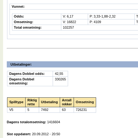
Vunnet:
Odds:
V: 6,17
P: 3,33-1,88-2,32
T
Omsetning:
V: 16822
P: 4109
T
Total omsetning:
102257
Utbetalinger:
Dagens Dobbel odds:
42,55
Dagens Dobbel
330265
omsetning:
Riktig
Antall
Spilltype
Utbetaling
Omsetning
rette
rekker
V5
5
7492
63
726231
Dagens totalomsetning:
1416604
Sist oppdatert:
20.09.2012 - 20:50