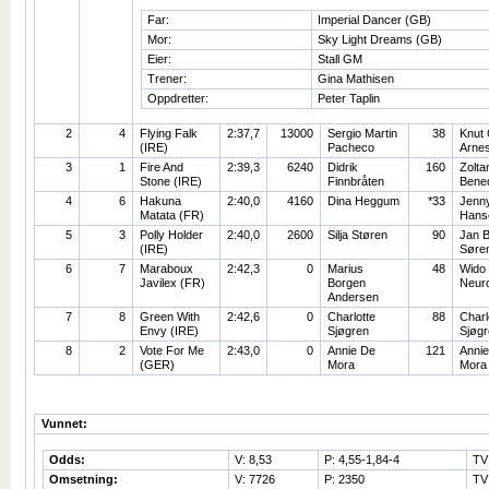
Far:
Imperial Dancer (GB)
Mor:
Sky Light Dreams (GB)
Eier:
Stall GM
Trener:
Gina Mathisen
Oppdretter:
Peter Taplin
2
4
Flying Falk
2:37,7
13000
Sergio Martin
38
Knut 
(IRE)
Pacheco
Arne
3
1
Fire And
2:39,3
6240
Didrik
160
Zolta
Stone (IRE)
Finnbråten
Bene
4
6
Hakuna
2:40,0
4160
Dina Heggum
*33
Jenn
Matata (FR)
Hans
5
3
Polly Holder
2:40,0
2600
Silja Støren
90
Jan 
(IRE)
Søre
6
7
Maraboux
2:42,3
0
Marius
48
Wido
Javilex (FR)
Borgen
Neur
Andersen
7
8
Green With
2:42,6
0
Charlotte
88
Charl
Envy (IRE)
Sjøgren
Sjøgr
8
2
Vote For Me
2:43,0
0
Annie De
121
Anni
(GER)
Mora
Mora
Vunnet:
Odds:
V: 8,53
P: 4,55-1,84-4
TV
Omsetning:
V: 7726
P: 2350
TV