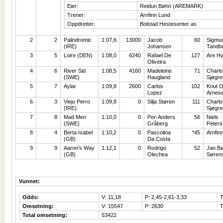
Eier:
Reidun Bøhn (AREMARK)
Trener:
Arnfinn Lund
Oppdretter:
Bolstad Hestesenter as
2
2
Palindromic
1:07,6
13000
Jacob
60
Sigmu
(IRE)
Johansen
Tandb
3
5
Loire (DEN)
1:08,0
6240
Rafael De
127
Are H
Oliveira
4
6
River Sid
1:08,5
4160
Madeleine
71
Charlo
(SWE)
Haugland
Sjøgre
5
7
Aylar
1:09,8
2600
Carlos
102
Knut O
Lopez
Arnes
6
3
Viejo Perro
1:09,8
0
Silja Støren
111
Charlo
(IRE)
Sjøgre
7
8
Mad Men
1:10,0
0
Per-Anders
56
Niels
(SWE)
Gråberg
Peters
8
4
Berta Isabel
1:10,2
0
Pascolina
*45
Arnfin
(GB)
Da Costa
9
9
Aaron's Way
1:12,1
0
Rodrigo
52
Jan B
(GB)
Olechea
Søren
Vunnet:
Odds:
V: 11,18
P: 2,45-2,61-3,33
T
Omsetning:
V: 15547
P: 2630
T
Total omsetning:
53422