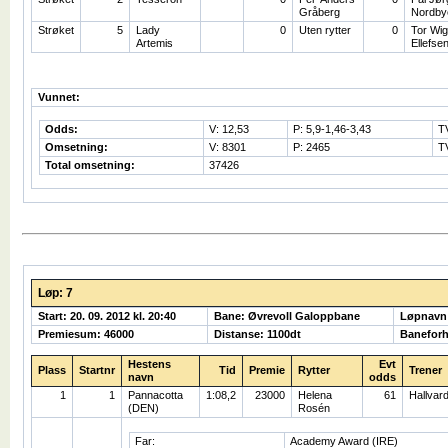
Gråberg
Nordby
Strøket
5
Lady
0
Uten rytter
0
Tor Wi
Artemis
Ellefse
Vunnet:
Odds:
V: 12,53
P: 5,9-1,46-3,43
T
Omsetning:
V: 8301
P: 2465
T
Total omsetning:
37426
Løp: 7
Start: 20. 09. 2012 kl. 20:40
Bane: Øvrevoll Galoppbane
Løpnavn
Premiesum: 46000
Distanse: 1100dt
Baneforh
Hestens
Evt
Plass
Startnr
Tid
Premie
Rytter
Trener
navn
odds
1
1
Pannacotta
1:08,2
23000
Helena
61
Hallvar
(DEN)
Rosén
Far:
Academy Award (IRE)