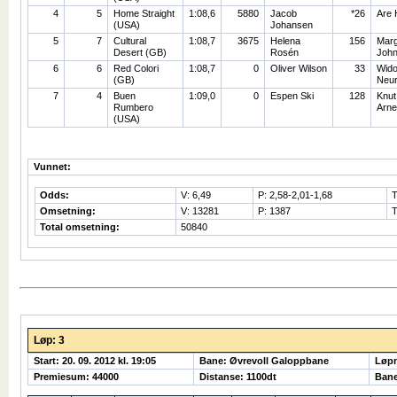
4
5
Home Straight
1:08,6
5880
Jacob
*26
Are 
(USA)
Johansen
5
7
Cultural
1:08,7
3675
Helena
156
Marg
Desert (GB)
Rosén
Joh
6
6
Red Colori
1:08,7
0
Oliver Wilson
33
Wid
(GB)
Neur
7
4
Buen
1:09,0
0
Espen Ski
128
Knut
Rumbero
Arne
(USA)
Vunnet:
Odds:
V: 6,49
P: 2,58-2,01-1,68
T
Omsetning:
V: 13281
P: 1387
T
Total omsetning:
50840
Løp: 3
Start: 20. 09. 2012 kl. 19:05
Bane: Øvrevoll Galoppbane
Løp
Premiesum: 44000
Distanse: 1100dt
Bane