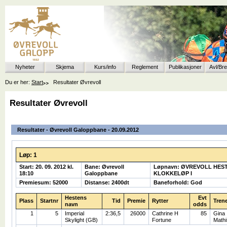
Nyheter
Skjema
Kurs/info
Reglement
Publikasjoner
Avl/Br
Du er her:
Start
Resultater Øvrevoll
Resultater Øvrevoll
Resultater - Øvrevoll Galoppbane - 20.09.2012
Løp: 1
Start: 20. 09. 2012 kl.
Bane: Øvrevoll
Løpnavn: ØVREVOLL HES
18:10
Galoppbane
KLOKKELØP I
Premiesum: 52000
Distanse: 2400dt
Baneforhold: God
Hestens
Evt
Plass
Startnr
Tid
Premie
Rytter
Tren
navn
odds
1
5
Imperial
2:36,5
26000
Cathrine H
85
Gina
Skylight (GB)
Fortune
Math