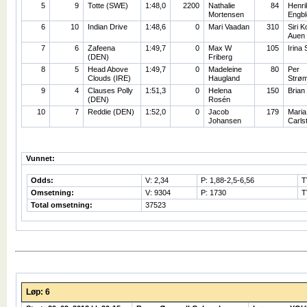
5
9
Totte (SWE)
1:48,0
2200
Nathalie
84
Henri
Mortensen
Engb
6
10
Indian Drive
1:48,6
0
Mari Vaadan
310
Siri K
Auen
7
6
Zafeena
1:49,7
0
Max W
105
Irina 
(DEN)
Friberg
8
5
Head Above
1:49,7
0
Madeleine
80
Per
Clouds (IRE)
Haugland
Strø
9
4
Clauses Polly
1:51,3
0
Helena
150
Brian
(DEN)
Rosén
10
7
Reddie (DEN)
1:52,0
0
Jacob
179
Maria
Johansen
Carls
Vunnet:
Odds:
V: 2,34
P: 1,88-2,5-6,56
T
Omsetning:
V: 9304
P: 1730
T
Total omsetning:
37523
Løp: 6