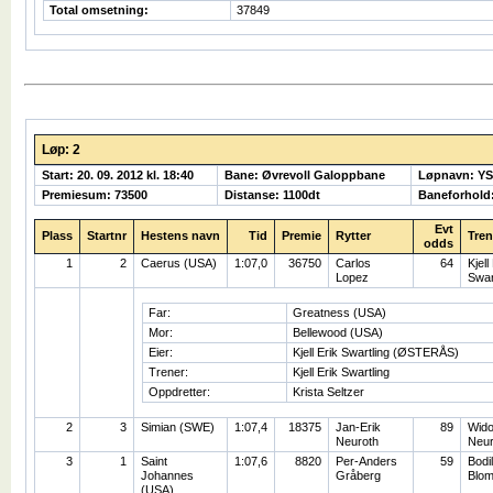
Total omsetning:
37849
Løp: 2
Start: 20. 09. 2012 kl. 18:40
Bane: Øvrevoll Galoppbane
Løpnavn: Y
Premiesum: 73500
Distanse: 1100dt
Baneforhold
Evt
Plass
Startnr
Hestens navn
Tid
Premie
Rytter
Tren
odds
1
2
Caerus (USA)
1:07,0
36750
Carlos
64
Kjell
Lopez
Swar
Far:
Greatness (USA)
Mor:
Bellewood (USA)
Eier:
Kjell Erik Swartling (ØSTERÅS)
Trener:
Kjell Erik Swartling
Oppdretter:
Krista Seltzer
2
3
Simian (SWE)
1:07,4
18375
Jan-Erik
89
Wid
Neuroth
Neur
3
1
Saint
1:07,6
8820
Per-Anders
59
Bodil
Johannes
Gråberg
Blom
(USA)