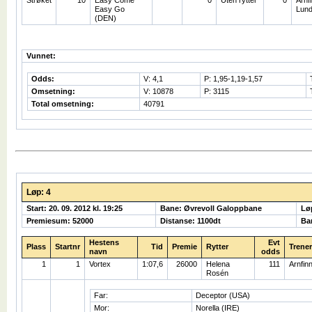
Strøket
10
Easy Come
0
Uten rytter
0
Arnf
Easy Go
Lun
(DEN)
Vunnet:
Odds:
V: 4,1
P: 1,95-1,19-1,57
Omsetning:
V: 10878
P: 3115
Total omsetning:
40791
Løp: 4
Start: 20. 09. 2012 kl. 19:25
Bane: Øvrevoll Galoppbane
Lø
Premiesum: 52000
Distanse: 1100dt
Ba
Hestens
Evt
Plass
Startnr
Tid
Premie
Rytter
Trener
navn
odds
1
1
Vortex
1:07,6
26000
Helena
111
Arnfin
Rosén
Far:
Deceptor (USA)
Mor:
Norella (IRE)