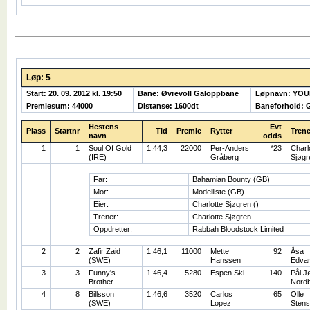
Løp: 5
Start: 20. 09. 2012 kl. 19:50
Bane: Øvrevoll Galoppbane
Løpnavn: YOU
Premiesum: 44000
Distanse: 1600dt
Baneforhold: 
Hestens
Evt
Plass
Startnr
Tid
Premie
Rytter
Trene
navn
odds
1
1
Soul Of Gold
1:44,3
22000
Per-Anders
*23
Charl
(IRE)
Gråberg
Sjøgr
Far:
Bahamian Bounty (GB)
Mor:
Modelliste (GB)
Eier:
Charlotte Sjøgren ()
Trener:
Charlotte Sjøgren
Oppdretter:
Rabbah Bloodstock Limited
2
2
Zafir Zaid
1:46,1
11000
Mette
92
Åsa
(SWE)
Hanssen
Edva
3
3
Funny's
1:46,4
5280
Espen Ski
140
Pål J
Brother
Nord
4
8
Billsson
1:46,6
3520
Carlos
65
Olle
(SWE)
Lopez
Stens