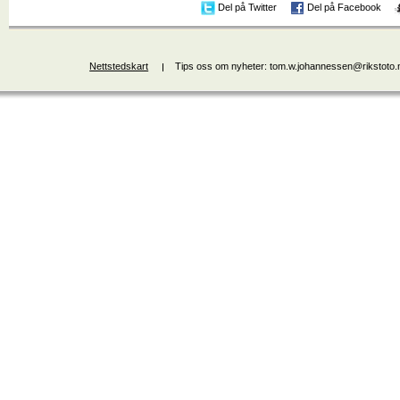
Del på Twitter
Del på Facebook
Nettstedskart
Tips oss om nyheter: tom.w.johannessen@rikstoto.