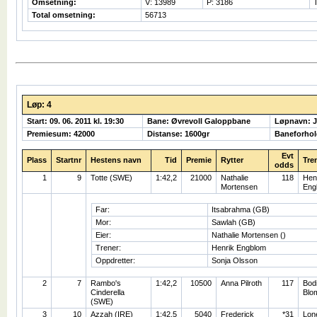
Omsetning:
V: 13989
P: 3186
Total omsetning:
56713
Løp: 4
Start: 09. 06. 2011 kl. 19:30
Bane: Øvrevoll Galoppbane
Løpnavn: 
Premiesum: 42000
Distanse: 1600gr
Baneforhol
Evt
Plass
Startnr
Hestens navn
Tid
Premie
Rytter
Tre
odds
1
9
Totte (SWE)
1:42,2
21000
Nathalie
118
Hen
Mortensen
Eng
Far:
Itsabrahma (GB)
Mor:
Sawlah (GB)
Eier:
Nathalie Mortensen ()
Trener:
Henrik Engblom
Oppdretter:
Sonja Olsson
2
7
Rambo's
1:42,2
10500
Anna Pilroth
117
Bodi
Cinderella
Blo
(SWE)
3
10
Azzah (IRE)
1:42,5
5040
Frederick
*31
Lon