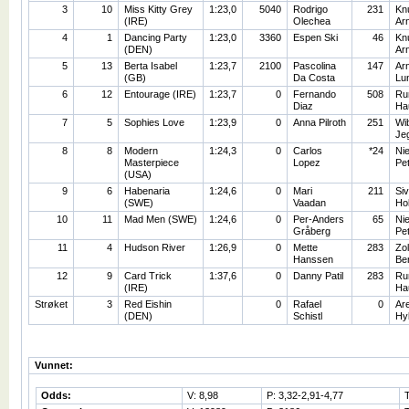
3
10
Miss Kitty Grey
1:23,0
5040
Rodrigo
231
Kn
(IRE)
Olechea
Ar
4
1
Dancing Party
1:23,0
3360
Espen Ski
46
Kn
(DEN)
Ar
5
13
Berta Isabel
1:23,7
2100
Pascolina
147
Arn
(GB)
Da Costa
Lu
6
12
Entourage (IRE)
1:23,7
0
Fernando
508
Ru
Diaz
Ha
7
5
Sophies Love
1:23,9
0
Anna Pilroth
251
Wi
Je
8
8
Modern
1:24,3
0
Carlos
*24
Nie
Masterpiece
Lopez
Pe
(USA)
9
6
Habenaria
1:24,6
0
Mari
211
Si
(SWE)
Vaadan
Ho
10
11
Mad Men (SWE)
1:24,6
0
Per-Anders
65
Nie
Gråberg
Pe
11
4
Hudson River
1:26,9
0
Mette
283
Zol
Hanssen
Be
12
9
Card Trick
1:37,6
0
Danny Patil
283
Ru
(IRE)
Ha
Strøket
3
Red Eishin
0
Rafael
0
Ar
(DEN)
Schistl
Hy
Vunnet:
Odds:
V: 8,98
P: 3,32-2,91-4,77