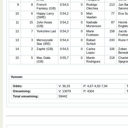
9
8
French
0:54,0
0
Rodrigo
213
Jan Bø
Fantasy (GB)
Olechea
Søren
10
6
Happy Larry
0:54,2
0
Mari
77
Eva S
(SWE)
Vaadan
11
15
John Keats
0:54,2
0
Nathalie
87
Henrik
(GB)
Mortensen
Engbl
12
7
Yorkshire Lad
0:54,3
0
Marie
158
Jacob
Fretheim
Frethe
13
3
Merseyside
0:54,4
0
Rafael
243
Rune 
Star (IRE)
Schistl
14
2
Zaphir (GB)
0:54,5
0
Carlos
106
Zoltan
Lopez
Bened
15
5
Mac Dalia
0:55,7
0
Martin
218
Charlot
(GB)
Rodriguez
Sjøgre
Vunnet:
Odds:
V: 36,33
P: 4,67-4,92-7,94
Omsetning:
V: 13079
P: 4304
Total omsetning:
59442