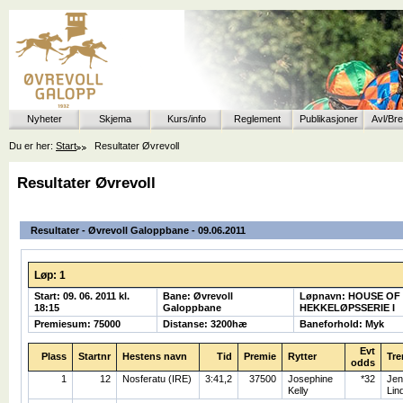
Nyheter
Skjema
Kurs/info
Reglement
Publikasjoner
Avl/Br
Du er her:
Start
Resultater Øvrevoll
Resultater Øvrevoll
Resultater - Øvrevoll Galoppbane - 09.06.2011
Løp: 1
Start: 09. 06. 2011 kl.
Bane: Øvrevoll
Løpnavn: HOUSE OF
18:15
Galoppbane
HEKKELØPSSERIE I
Premiesum: 75000
Distanse: 3200hæ
Baneforhold: Myk
Evt
Plass
Startnr
Hestens navn
Tid
Premie
Rytter
Tre
odds
1
12
Nosferatu (IRE)
3:41,2
37500
Josephine
*32
Jen
Kelly
Lin