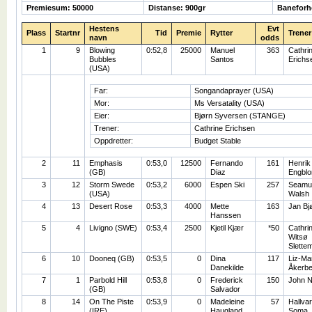
Premiesum: 50000
Distanse: 900gr
Baneforh
Hestens
Evt
Plass
Startnr
Tid
Premie
Rytter
Trener
navn
odds
1
9
Blowing
0:52,8
25000
Manuel
363
Cathri
Bubbles
Santos
Erichs
(USA)
Far:
Songandaprayer (USA)
Mor:
Ms Versatality (USA)
Eier:
Bjørn Syversen (STANGE)
Trener:
Cathrine Erichsen
Oppdretter:
Budget Stable
2
11
Emphasis
0:53,0
12500
Fernando
161
Henrik
(GB)
Diaz
Engbl
3
12
Storm Swede
0:53,2
6000
Espen Ski
257
Seamu
(USA)
Walsh
4
13
Desert Rose
0:53,3
4000
Mette
163
Jan Bj
Hanssen
5
4
Livigno (SWE)
0:53,4
2500
Kjetil Kjær
*50
Cathri
Witsø
Slette
6
10
Dooneq (GB)
0:53,5
0
Dina
117
Liz-Ma
Danekilde
Åkerbe
7
1
Parbold Hill
0:53,8
0
Frederick
150
John N
(GB)
Salvador
8
14
On The Piste
0:53,9
0
Madeleine
57
Hallva
(IRE)
Haugland
Soma