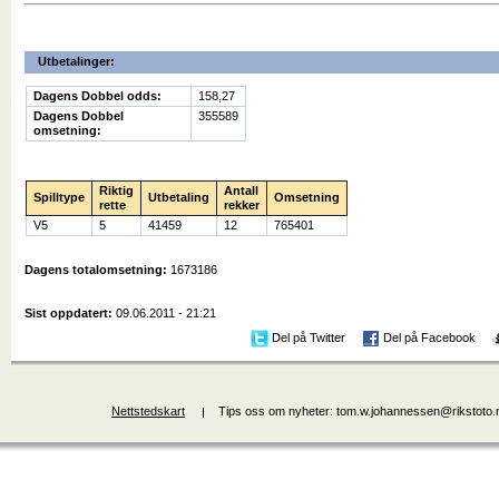
Utbetalinger:
Dagens Dobbel odds:
158,27
Dagens Dobbel
355589
omsetning:
Riktig
Antall
Spilltype
Utbetaling
Omsetning
rette
rekker
V5
5
41459
12
765401
Dagens totalomsetning:
1673186
Sist oppdatert:
09.06.2011 - 21:21
Del på Twitter
Del på Facebook
Nettstedskart
Tips oss om nyheter: tom.w.johannessen@rikstoto.