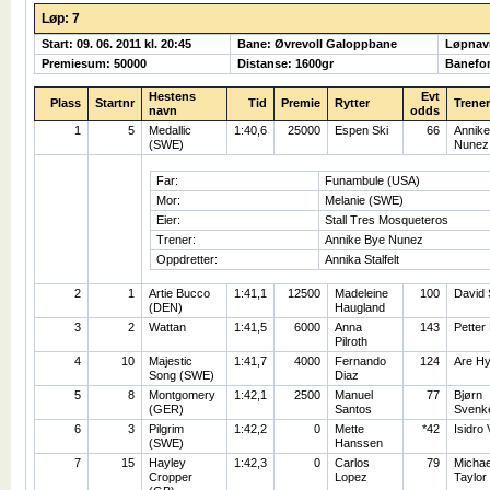
Løp: 7
Start: 09. 06. 2011 kl. 20:45
Bane: Øvrevoll Galoppbane
Løpnav
Premiesum: 50000
Distanse: 1600gr
Banefor
Hestens
Evt
Plass
Startnr
Tid
Premie
Rytter
Trener
navn
odds
1
5
Medallic
1:40,6
25000
Espen Ski
66
Annike
(SWE)
Nunez
Far:
Funambule (USA)
Mor:
Melanie (SWE)
Eier:
Stall Tres Mosqueteros
Trener:
Annike Bye Nunez
Oppdretter:
Annika Stalfelt
2
1
Artie Bucco
1:41,1
12500
Madeleine
100
David 
(DEN)
Haugland
3
2
Wattan
1:41,5
6000
Anna
143
Petter
Pilroth
4
10
Majestic
1:41,7
4000
Fernando
124
Are H
Song (SWE)
Diaz
5
8
Montgomery
1:42,1
2500
Manuel
77
Bjørn
(GER)
Santos
Svenk
6
3
Pilgrim
1:42,2
0
Mette
*42
Isidro
(SWE)
Hanssen
7
15
Hayley
1:42,3
0
Carlos
79
Michae
Cropper
Lopez
Taylor