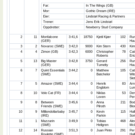
Far:
In The Wings (GB)
Mor:
Gothic Dream (IRE)
Eier:
Lindstøl Racing & Partners
Trener:
Jens Erik Lindstøl
Oppdretter:
Newberry Stud Company
2
11
Monfalcone
3:41,6
18750
Kjetil Kjær
102
Ru
(GER)
Ha
3
2
Novaroc (SWE)
3:42,0
9000
Kim Stern
430
Kim
4
4
Zimon (GB)
3:42,3
6000
Christopher
78
Cat
Roberts
Eri
5
13
Big Master
3:42,8
3750
Gerard
256
Ru
(GER)
Tumelty
Ha
6
7
Quint Essentials
3:44,2
0
Matthew
105
Cat
(SWE)
Batchelor
Wit
Sle
7
5
Amazer (SWE)
3:44,4
0
Henrik
83
Arn
Engblom
Lun
8
10
Volo Cat (FR)
3:44,4
0
Niklas
53
Den
Loven
Per
9
8
Between
3:45,6
0
Anna
211
Bodi
Friends (SWE)
Pilroth
Blo
10
9
Milliondollarbaby
3:45,7
0
Kevin
115
Hal
(IRE)
Parkin
So
11
1
Mazzarin
3:49,9
0
Tobias
468
Ale
(SWE)
Hellgren
McL
12
14
Russian
3:51,3
0
Juan Pinto
291
Per
Roulette (SWE)
Hall