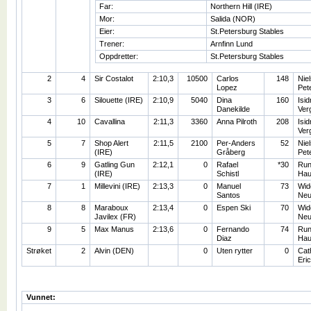
Far:
Northern Hill (IRE)
Mor:
Salida (NOR)
Eier:
St.Petersburg Stables
Trener:
Arnfinn Lund
Oppdretter:
St.Petersburg Stables
2
4
Sir Costalot
2:10,3
10500
Carlos
148
Niel
Lopez
Pet
3
6
Silouette (IRE)
2:10,9
5040
Dina
160
Isid
Danekilde
Ver
4
10
Cavallina
2:11,3
3360
Anna Pilroth
208
Isid
Ver
5
7
Shop Alert
2:11,5
2100
Per-Anders
52
Niel
(IRE)
Gråberg
Pet
6
9
Gatling Gun
2:12,1
0
Rafael
*30
Ru
(IRE)
Schistl
Hau
7
1
Millevini (IRE)
2:13,3
0
Manuel
73
Wid
Santos
Neu
8
8
Maraboux
2:13,4
0
Espen Ski
70
Wid
Javilex (FR)
Neu
9
5
Max Manus
2:13,6
0
Fernando
74
Ru
Diaz
Hau
Strøket
2
Alvin (DEN)
0
Uten rytter
0
Cat
Eri
Vunnet: