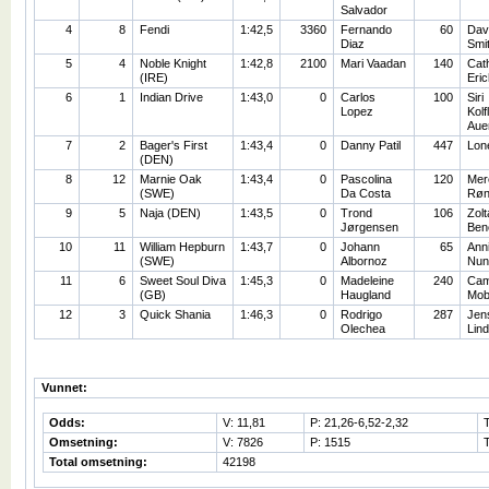
Salvador
4
8
Fendi
1:42,5
3360
Fernando
60
Dav
Diaz
Smi
5
4
Noble Knight
1:42,8
2100
Mari Vaadan
140
Cat
(IRE)
Eri
6
1
Indian Drive
1:43,0
0
Carlos
100
Siri
Lopez
Kolf
Aue
7
2
Bager's First
1:43,4
0
Danny Patil
447
Lon
(DEN)
8
12
Marnie Oak
1:43,4
0
Pascolina
120
Mer
(SWE)
Da Costa
Røn
9
5
Naja (DEN)
1:43,5
0
Trond
106
Zolt
Jørgensen
Ben
10
11
William Hepburn
1:43,7
0
Johann
65
Ann
(SWE)
Albornoz
Nun
11
6
Sweet Soul Diva
1:45,3
0
Madeleine
240
Cami
(GB)
Haugland
Mob
12
3
Quick Shania
1:46,3
0
Rodrigo
287
Jens
Olechea
Lind
Vunnet:
Odds:
V: 11,81
P: 21,26-6,52-2,32
Omsetning:
V: 7826
P: 1515
Total omsetning:
42198