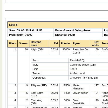
Løp: 5
Start: 09. 06. 2011 kl. 19:55
Bane: Øvrevoll Galoppbane
Lø
Premiesum: 70000
Distanse: 900gr
Ba
Hestens
Evt
Plass
Startnr
Tid
Premie
Rytter
Tren
navn
odds
1
10
Alight (GB)
0:52,8
35000
Pascolina Da
39
Arnfi
Costa
Far:
Pivotal (GB)
Mor:
Catherine Wheel (GB)
Eier:
KAOK
Trener:
Arnfinn Lund
Oppdretter:
Cheveley Park Stud Ltd
2
9
Filligree (IRE)
0:52,8
17500
Mette
127
Jan B
Hanssen
3
5
Beat Baby
0:52,9
8400
Oliver Wilson
94
Hann
(IRE)
Bech
4
2
Cavorting
0:53,2
5600
Dina
99
Liz-M
(GB)
Danekilde
Åker
5
3
Faahem (GB)
0:53,3
3500
Nathalie
267
Henr