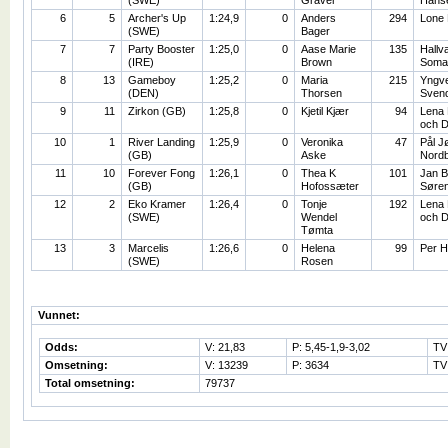
6
5
Archer's Up
1:24,9
0
Anders
294
Lone 
(SWE)
Bager
7
7
Party Booster
1:25,0
0
Aase Marie
135
Hallv
(IRE)
Brown
Soma
8
13
Gameboy
1:25,2
0
Maria
215
Yngv
(DEN)
Thorsen
Sven
9
11
Zirkon (GB)
1:25,8
0
Kjetil Kjær
94
Lena 
och 
10
1
River Landing
1:25,9
0
Veronika
47
Pål J
(GB)
Aske
Nord
11
10
Forever Fong
1:26,1
0
Thea K
101
Jan 
(GB)
Hofossæter
Søre
12
2
Eko Kramer
1:26,4
0
Tonje
192
Lena 
(SWE)
Wendel
och 
Tømta
13
3
Marcelis
1:26,6
0
Helena
99
Per Ha
(SWE)
Rosen
Vunnet:
Odds:
V: 21,83
P: 5,45-1,9-3,02
TV
Omsetning:
V: 13239
P: 3634
TV
Total omsetning:
79737