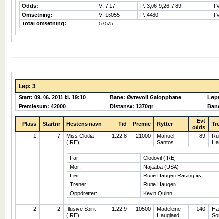
Odds:
V: 7,17
P: 3,06-9,26-7,89
TV
Omsetning:
V: 16055
P: 4460
TV
Total omsetning:
57525
Løp: 3
Start: 09. 06. 2011 kl. 19:10
Bane: Øvrevoll Galoppbane
Løp
Premiesum: 42000
Distanse: 1370gr
Bane
Evt
Plass
Startnr
Hestens navn
Tid
Premie
Rytter
Tr
odds
1
7
Miss Clodia
1:22,8
21000
Manuel
89
Ru
(IRE)
Santos
Ha
Far:
Clodovil (IRE)
Mor:
Najaaba (USA)
Eier:
Rune Haugen Racing as
Trener:
Rune Haugen
Oppdretter:
Kevin Quinn
2
2
Illusive Spirit
1:22,9
10500
Madeleine
140
Hal
(IRE)
Haugland
So