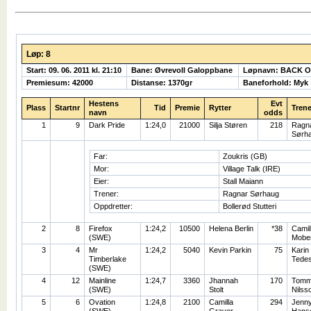
Løp: 8
Start: 09. 06. 2011 kl. 21:10
Bane: Øvrevoll Galoppbane
Løpnavn: BACK 
Premiesum: 42000
Distanse: 1370gr
Baneforhold: Myk
Hestens
Evt
Plass
Startnr
Tid
Premie
Rytter
Trene
navn
odds
1
9
Dark Pride
1:24,0
21000
Silja Støren
218
Ragn
Sørh
Far:
Zoukris (GB)
Mor:
Village Talk (IRE)
Eier:
Stall Maiann
Trener:
Ragnar Sørhaug
Oppdretter:
Bollerød Stutteri
2
8
Firefox
1:24,2
10500
Helena Berlin
*38
Camil
(SWE)
Mobe
3
4
Mr
1:24,2
5040
Kevin Parkin
75
Karin
Timberlake
Tede
(SWE)
4
12
Mainline
1:24,7
3360
Jhannah
170
Tomm
(SWE)
Stolt
Nilss
5
6
Ovation
1:24,8
2100
Camilla
294
Jenn
(SWE)
Graver
Hans