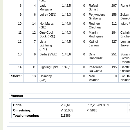
(GB)
8
4
Lady
1:42,5
0
Rafael
297
Rune 
Morgana
Schistl
9
6
Loire (DEN)
1:43,3
0
Per-Anders
158
Zoltan
Gråberg
Bened
10
14
Hot Marta
1:44,0
0
Rodrigo
112
Isidro
(GB)
Olechea
11
12
One Cool
1:44,3
0
Martin
184
Cathri
Buck (IRE)
Rodriguez
Erichs
12
7
Lista
1:44,5
0
Kalindi
327
Lennar
Lightning
Jarven
Jarve
(IRE)
13
9
Birdie (SWE)
1:45,6
0
Dina
251
Susan
Danekilde
Sivrup
Rosenq
14
11
Fighting Spirit
1:46,1
0
Pascolina
195
Lisette
Da Costa
Olsse
Strøket
13
Dalmeny
0
Mari
0
Siv Ha
(GB)
Vaadan
Holde
Vunnet:
Odds:
V: 6,61
P: 2,2-5,89-3,59
Omsetning:
V: 21055
P: 5815
Total omsetning:
111388