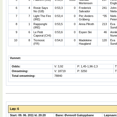
Mortensen
Engb
6
4
Rosie Says
0:53,3
0
Frederick
241
John
No (GB)
Salvador
Niels
7
7
Light The Fire
0:53,4
0
Per-Anders
*35
Niels
(IRE)
Gråberg
Pete
8
1
Rapponghi
0:53,5
0
Anna Pilroth
213
Eva
(IRE)
Sund
9
6
Le Petit
0:53,6
0
Espen Ski
46
Anni
Caporal (CHI)
Nune
10
8
Ticmosic
0:54,0
0
Madeleine
120
Eva
(FR)
Haugland
Sund
Vunnet:
Odds:
V: 3,92
P: 1,45-1,96-2,3
T
Omsetning:
V: 18719
P: 3250
T
Total omsetning:
78840
Løp: 6
Start: 09. 06. 2011 kl. 20:20
Bane: Øvrevoll Galoppbane
Løpnavn