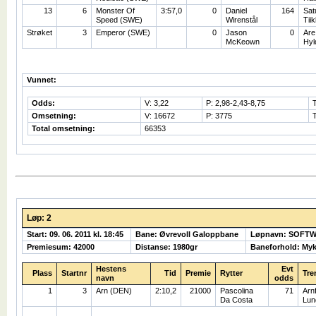
13
6
Monster Of
3:57,0
0
Daniel
164
Sat
Speed (SWE)
Wirenstål
Tii
Strøket
3
Emperor (SWE)
0
Jason
0
Are
McKeown
Hy
Vunnet:
Odds:
V: 3,22
P: 2,98-2,43-8,75
Omsetning:
V: 16672
P: 3775
Total omsetning:
66353
Løp: 2
Start: 09. 06. 2011 kl. 18:45
Bane: Øvrevoll Galoppbane
Løpnavn: SOFTW
Premiesum: 42000
Distanse: 1980gr
Baneforhold: My
Hestens
Evt
Plass
Startnr
Tid
Premie
Rytter
Tre
navn
odds
1
3
Arn (DEN)
2:10,2
21000
Pascolina
71
Arnf
Da Costa
Lun