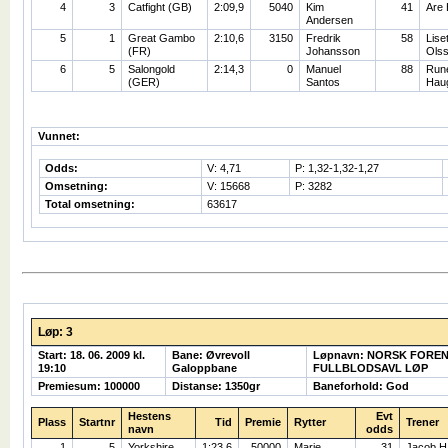
4
3
Catfight (GB)
2:09,9
5040
Kim
41
Are
Andersen
5
1
Great Gambo
2:10,6
3150
Fredrik
58
Liset
(FR)
Johansson
Ols
6
5
Salongold
2:14,3
0
Manuel
88
Run
(GER)
Santos
Hau
Vunnet:
Odds:
V: 4,71
P: 1,32-1,32-1,27
Omsetning:
V: 15668
P: 3282
Total omsetning:
63617
Løp: 3
Start: 18. 06. 2009 kl.
Bane: Øvrevoll
Løpnavn: NORSK FORE
19:10
Galoppbane
FULLBLODSAVL LØP
Premiesum: 100000
Distanse: 1350gr
Baneforhold: God
Hestens
Evt
Plass
Startnr
Tid
Premie
Rytter
Trener
navn
odds
1
5
Yorkshire
1:23,6
50000
Marie
31
Jacob H