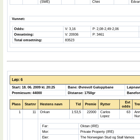
(SWE)
Chini
Edva
Vunnet:
Odds:
V: 3,16
P: 2,08-2,49-2,06
Omsetning:
V: 20936
P: 3461
Total omsetning:
83523
Løp: 6
Start: 18. 06. 2009 kl. 20:25
Bane: Øvrevoll Galoppbane
Løpnav
Premiesum: 44000
Distanse: 1750gr
Banefor
Evt
Plass
Startnr
Hestens navn
Tid
Premie
Rytter
Tre
odds
1
11
Orkan
1:53,5
22000
Carlos
63
Ann
Lopez
Nu
Far:
Oktan (IRE)
Mor:
Private Property (IRE)
Eier:
The Norwegian Stud og Stall Vamos