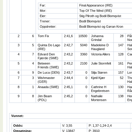
Far:
Final Appearance (IRE)
Mor:
Top Of The Wind (IRE)
Eier:
Stig Pilroth og Bodil Blomqvist
Trener:
Bodil Blomqvist
Oppdretter:
Bodil Blomqvist og Gøran Kron
2
6
Tom Fix
2:41,6
10500
Johanna
28
Pål
Grindal
No
3
5
Quinta Do Lago
2:42,7
5040
Madeleine D
147
Hal
(IRE)
Haugland
So
4
7
Edvard Den
2:43,2
3360
Victoria Allers
128
Car
Fjærde (SWE)
5
4
Between
2:43,2
2100
Julie Stormfelt
161
Pe
Friends (SWE)
Hal
6
9
De Luca (DEN)
2:43,7
0
Silja Støren
157
Lo
7
3
Wishmaster
2:44,4
0
Kjetil Kjær
52
Tho
(GER)
Ha
8
1
Anaada (SWE)
2:45,1
0
Cathrine H
130
Ha
Engebretsen
Rå
9
8
Jim Beam
2:45,2
0
Nathalie
138
Hen
(POL)
Mortensen
En
Vunnet:
Odds:
V: 3,55
P: 1,37-1,24-2,4
Omsetning:
V: 13847
P: 3910