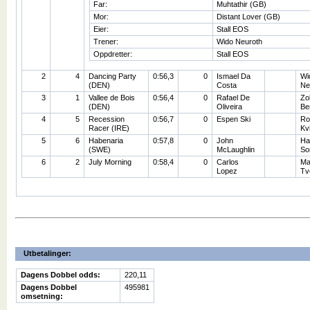
Far:
Muhtathir (GB)
Mor:
Distant Lover (GB)
Eier:
Stall EOS
Trener:
Wido Neuroth
Oppdretter:
Stall EOS
2
4
Dancing Party
0:56,3
0
Ismael Da
Wi
(DEN)
Costa
Ne
3
1
Vallee de Bois
0:56,4
0
Rafael De
Zo
(DEN)
Oliveira
Be
4
5
Recession
0:56,7
0
Espen Ski
Ro
Racer (IRE)
Kv
5
6
Habenaria
0:57,8
0
John
Ha
(SWE)
McLaughlin
So
6
2
July Morning
0:58,4
0
Carlos
Ma
Lopez
Tv
Utbetalinger:
Dagens Dobbel odds:
220,11
Dagens Dobbel
495981
omsetning: