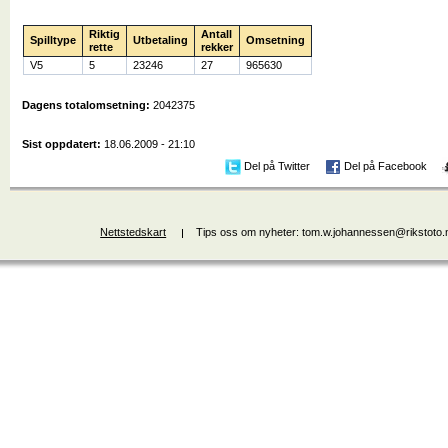
Riktig
Antall
Spilltype
Utbetaling
Omsetning
rette
rekker
V5
5
23246
27
965630
Dagens totalomsetning:
2042375
Sist oppdatert:
18.06.2009 - 21:10
Del på Twitter
Del på Facebook
Nettstedskart
Tips oss om nyheter: tom.w.johannessen@rikstoto.