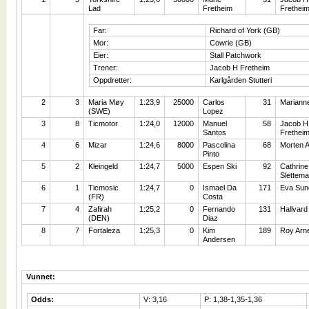
Lad
Fretheim
Frethei
Far:
Richard of York (GB)
Mor:
Cowrie (GB)
Eier:
Stall Patchwork
Trener:
Jacob H Fretheim
Oppdretter:
Karlgården Stutteri
2
3
Maria Møy
1:23,9
25000
Carlos
31
Mariann
(SWE)
Lopez
3
8
Ticmotor
1:24,0
12000
Manuel
58
Jacob H
Santos
Frethei
4
6
Mizar
1:24,6
8000
Pascolina
68
Morten 
Pinto
5
2
Kleingeld
1:24,7
5000
Espen Ski
92
Cathrine
Slettema
6
1
Ticmosic
1:24,7
0
Ismael Da
171
Eva Sun
(FR)
Costa
7
4
Zafirah
1:25,2
0
Fernando
131
Hallvar
(DEN)
Diaz
8
7
Fortaleza
1:25,3
0
Kim
189
Roy Arne
Andersen
Vunnet:
Odds:
V: 3,16
P: 1,38-1,35-1,36