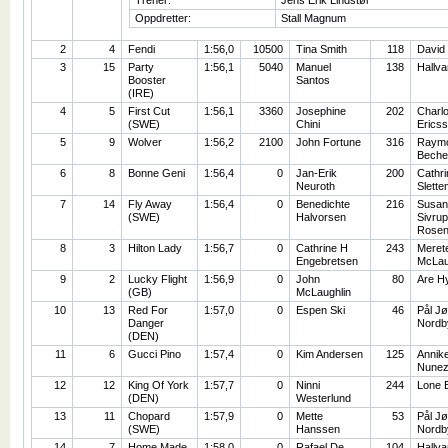
Oppdretter:
Stall Magnum
2
4
Fendi
1:56,0
10500
Tina Smith
118
David
3
15
Party
1:56,1
5040
Manuel
138
Hallv
Booster
Santos
(IRE)
4
5
First Cut
1:56,1
3360
Josephine
202
Charlo
(SWE)
Chini
Erics
5
9
Wolver
1:56,2
2100
John Fortune
316
Raym
Beche
6
8
Bonne Geni
1:56,4
0
Jan-Erik
200
Cathri
Neuroth
Slette
7
14
Fly Away
1:56,4
0
Benedichte
216
Susan
(SWE)
Halvorsen
Sivrup
Rosen
8
3
Hilton Lady
1:56,7
0
Cathrine H
243
Meret
Engebretsen
McLau
9
2
Lucky Flight
1:56,9
0
John
80
Are H
(GB)
McLaughlin
10
13
Red For
1:57,0
0
Espen Ski
46
Pål J
Danger
Nordb
(DEN)
11
6
Gucci Pino
1:57,4
0
Kim Andersen
125
Annik
Nune
12
12
King Of York
1:57,7
0
Ninni
244
Lone 
(DEN)
Westerlund
13
11
Chopard
1:57,9
0
Mette
53
Pål J
(SWE)
Hanssen
Nordb
14
7
Home Made
1:58,0
0
Rafael De
104
Hallv