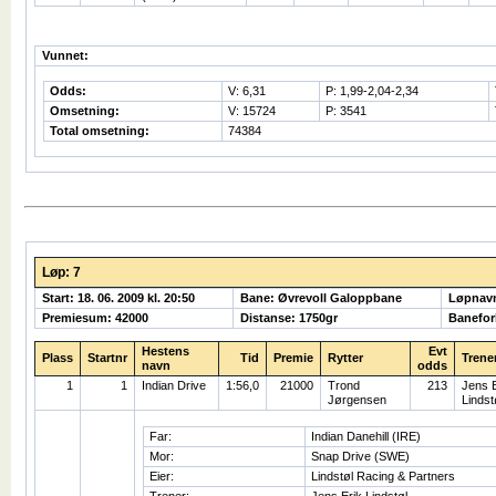
Vunnet:
Odds:
V: 6,31
P: 1,99-2,04-2,34
Omsetning:
V: 15724
P: 3541
Total omsetning:
74384
Løp: 7
Start: 18. 06. 2009 kl. 20:50
Bane: Øvrevoll Galoppbane
Løpnav
Premiesum: 42000
Distanse: 1750gr
Banefor
Hestens
Evt
Plass
Startnr
Tid
Premie
Rytter
Trene
navn
odds
1
1
Indian Drive
1:56,0
21000
Trond
213
Jens E
Jørgensen
Lindst
Far:
Indian Danehill (IRE)
Mor:
Snap Drive (SWE)
Eier:
Lindstøl Racing & Partners
Trener:
Jens Erik Lindstøl