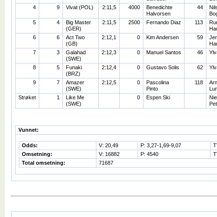
4
9
Vivat (POL)
2:11,5
4000
Benedichte
44
Nil
Halvorsen
Bo
5
4
Big Master
2:11,5
2500
Fernando Diaz
113
Ru
(GER)
Ha
6
6
Act Two
2:12,1
0
Kim Andersen
59
Je
(GB)
Ha
7
3
Galahad
2:12,3
0
Manuel Santos
46
Ylv
(SWE)
8
5
Funaki
2:12,4
0
Gustavo Solis
62
Ylv
(BRZ)
9
7
Amazer
2:12,5
0
Pascolina
118
Arn
(SWE)
Pinto
Lu
Strøket
1
Like Me
0
Espen Ski
Nie
(SWE)
Pe
Vunnet:
Odds:
V: 20,49
P: 3,27-1,69-9,07
T
Omsetning:
V: 16882
P: 4540
T
Total omsetning:
71687