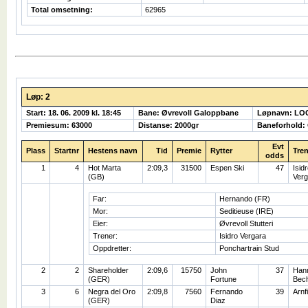
Total omsetning:
62965
Løp: 2
Start: 18. 06. 2009 kl. 18:45
Bane: Øvrevoll Galoppbane
Løpnavn: LO
Premiesum: 63000
Distanse: 2000gr
Baneforhold:
Evt
Plass
Startnr
Hestens navn
Tid
Premie
Rytter
Tren
odds
1
4
Hot Marta
2:09,3
31500
Espen Ski
47
Isid
(GB)
Verg
Far:
Hernando (FR)
Mor:
Seditieuse (IRE)
Eier:
Øvrevoll Stutteri
Trener:
Isidro Vergara
Oppdretter:
Ponchartrain Stud
2
2
Shareholder
2:09,6
15750
John
37
Han
(GER)
Fortune
Bec
3
6
Negra del Oro
2:09,8
7560
Fernando
39
Arnf
(GER)
Diaz