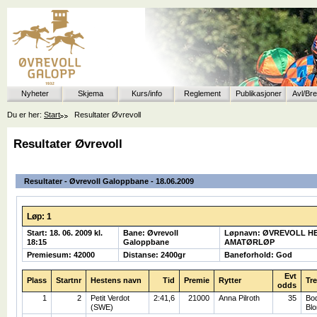
Nyheter
Skjema
Kurs/info
Reglement
Publikasjoner
Avl/Br
Du er her:
Start
Resultater Øvrevoll
Resultater Øvrevoll
Resultater - Øvrevoll Galoppbane - 18.06.2009
Løp: 1
Start: 18. 06. 2009 kl.
Bane: Øvrevoll
Løpnavn: ØVREVOLL H
18:15
Galoppbane
AMATØRLØP
Premiesum: 42000
Distanse: 2400gr
Baneforhold: God
Evt
Plass
Startnr
Hestens navn
Tid
Premie
Rytter
Tr
odds
1
2
Petit Verdot
2:41,6
21000
Anna Pilroth
35
Bod
(SWE)
Blo