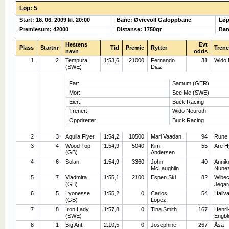
Løp: 5
Start: 18. 06. 2009 kl. 20:00
Bane: Øvrevoll Galoppbane
Løp
Premiesum: 42000
Distanse: 1750gr
Ban
Hestens
Evt
Plass
Startnr
Tid
Premie
Rytter
Trene
navn
odds
1
2
Tempura
1:53,6
21000
Fernando
31
Wido 
(SWE)
Diaz
Far:
Samum (GER)
Mor:
See Me (SWE)
Eier:
Buck Racing
Trener:
Wido Neuroth
Oppdretter:
Buck Racing
2
3
Aquila Flyer
1:54,2
10500
Mari Vaadan
94
Rune
3
4
Wood Top
1:54,9
5040
Kim
55
Are H
(GB)
Andersen
4
6
Solan
1:54,9
3360
John
40
Annik
McLaughlin
Nune
5
7
Vladmira
1:55,1
2100
Espen Ski
82
Wibe
(GB)
Jegar
6
5
Lyonesse
1:55,2
0
Carlos
54
Hallv
(GB)
Lopez
7
8
Iron Lady
1:57,8
0
Tina Smith
167
Henri
(SWE)
Engb
8
1
Big Ant
2:10,5
0
Josephine
267
Åsa