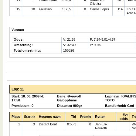
Oliveira
15
10
Faustino
1:58,5
0
Carlos Lopez
114
Knut 
Arnes
Vunnet:
Odds:
V: 21,38
P: 7,24-5,01-4,57
Omsetning:
V: 32847
P: 9075
Total omsetning:
156526
Løp: 11
Start: 18. 06. 2009 kl.
Bane: Øvrevoll
Løpnavn: KVALIF
17:50
Galoppbane
TOTO
Premiesum: 0
Distanse: 900gr
Baneforhold: God
Evt
Plass
Startnr
Hestens navn
Tid
Premie
Rytter
Tr
odds
1
3
Distant Beat
0:55,3
0
Jan-Erik
Wi
Neuroth
Ne