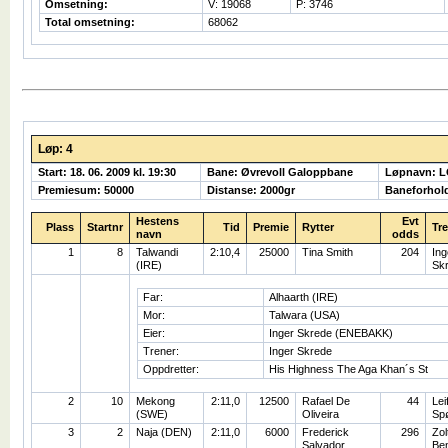
Omsetning:
V: 19068
P: 3746
Total omsetning:
68062
Løp: 4
Start: 18. 06. 2009 kl. 19:30
Bane: Øvrevoll Galoppbane
Løpnavn: 
Premiesum: 50000
Distanse: 2000gr
Baneforhol
Hestens
Evt
Plass
Startnr
Tid
Premie
Rytter
Tr
navn
odds
1
8
Talwandi
2:10,4
25000
Tina Smith
204
Ing
(IRE)
Sk
Far:
Alhaarth (IRE)
Mor:
Talwara (USA)
Eier:
Inger Skrede (ENEBAKK)
Trener:
Inger Skrede
Oppdretter:
His Highness The Aga Khan´s St
2
10
Mekong
2:11,0
12500
Rafael De
44
Lei
(SWE)
Oliveira
Sp
3
2
Naja (DEN)
2:11,0
6000
Frederick
296
Zol
Salvador
Be