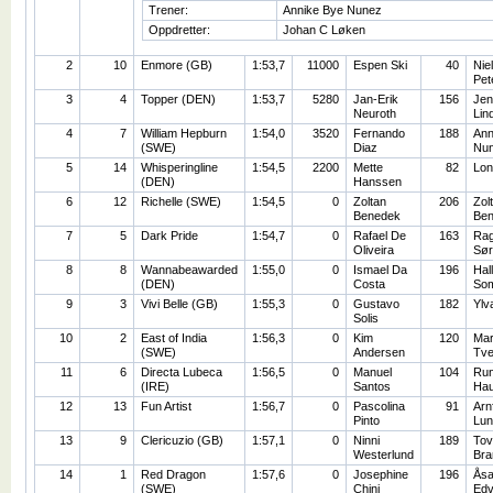
Trener:
Annike Bye Nunez
Oppdretter:
Johan C Løken
2
10
Enmore (GB)
1:53,7
11000
Espen Ski
40
Nie
Pet
3
4
Topper (DEN)
1:53,7
5280
Jan-Erik
156
Jen
Neuroth
Lin
4
7
William Hepburn
1:54,0
3520
Fernando
188
Ann
(SWE)
Diaz
Nu
5
14
Whisperingline
1:54,5
2200
Mette
82
Lon
(DEN)
Hanssen
6
12
Richelle (SWE)
1:54,5
0
Zoltan
206
Zol
Benedek
Ben
7
5
Dark Pride
1:54,7
0
Rafael De
163
Rag
Oliveira
Sør
8
8
Wannabeawarded
1:55,0
0
Ismael Da
196
Hal
(DEN)
Costa
So
9
3
Vivi Belle (GB)
1:55,3
0
Gustavo
182
Ylv
Solis
10
2
East of India
1:56,3
0
Kim
120
Mar
(SWE)
Andersen
Tve
11
6
Directa Lubeca
1:56,5
0
Manuel
104
Ru
(IRE)
Santos
Ha
12
13
Fun Artist
1:56,7
0
Pascolina
91
Arn
Pinto
Lun
13
9
Clericuzio (GB)
1:57,1
0
Ninni
189
Tov
Westerlund
Bra
14
1
Red Dragon
1:57,6
0
Josephine
196
Ås
(SWE)
Chini
Edv