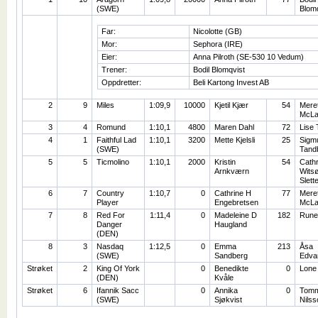
(SWE)
Blomq
Far:
Nicolotte (GB)
Mor:
Sephora (IRE)
Eier:
Anna Pilroth (SE-530 10 Vedum)
Trener:
Bodil Blomqvist
Oppdretter:
Beli Kartong Invest AB
2
9
Miles
1:09,9
10000
Kjetil Kjær
54
Mere
McLa
3
4
Romund
1:10,1
4800
Maren Dahl
72
Lise
4
1
Faithful Lad
1:10,1
3200
Mette Kjelsli
25
Sigm
(SWE)
Tand
5
5
Ticmolino
1:10,1
2000
Kristin
54
Cathr
Arnkværn
Wits
Slett
6
7
Country
1:10,7
0
Cathrine H
77
Mere
Player
Engebretsen
McLa
7
8
Red For
1:11,4
0
Madeleine D
182
Rune
Danger
Haugland
(DEN)
8
3
Nasdaq
1:12,5
0
Emma
213
Åsa
(SWE)
Sandberg
Edva
Strøket
2
King Of York
0
Benedikte
0
Lone
(DEN)
Kvåle
Strøket
6
Ifannik Sacc
0
Annika
0
Tomm
(SWE)
Sjøkvist
Nilss