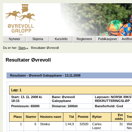
Nyheter
Skjema
Kurs/info
Reglement
Publikasjoner
Avl/Br
Du er her:
Start
Resultater Øvrevoll
Resultater Øvrevoll
Resultater - Øvrevoll Galoppbane - 13.11.2008
Løp: 1
Start: 13. 11. 2008 kl.
Bane: Øvrevoll
Løpnavn: NORSK RIK
18:15
Galoppbane
REKRUTTERINGSLØP
Premiesum: 65000
Distanse: 1600dt
Baneforhold: God
Evt
Plass
Startnr
Hestens navn
Tid
Premie
Rytter
Tre
odds
1
6
Sheika
1:44,9
32500
Carlos
31
Wid
Lopez
Neu