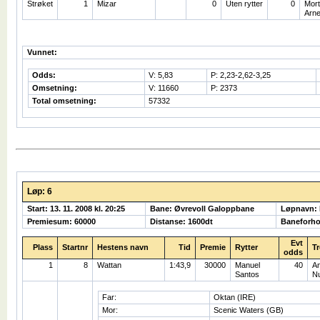
Strøket
1
Mizar
0
Uten rytter
0
Mor
Arn
Vunnet:
Odds:
V: 5,83
P: 2,23-2,62-3,25
Omsetning:
V: 11660
P: 2373
Total omsetning:
57332
Løp: 6
Start: 13. 11. 2008 kl. 20:25
Bane: Øvrevoll Galoppbane
Løpnavn:
Premiesum: 60000
Distanse: 1600dt
Baneforho
Evt
Plass
Startnr
Hestens navn
Tid
Premie
Rytter
Tr
odds
1
8
Wattan
1:43,9
30000
Manuel
40
An
Santos
N
Far:
Oktan (IRE)
Mor:
Scenic Waters (GB)