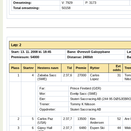
Omsetning:
V: 7929
P: 3173
Total omsetning:
50158
Løp: 2
Start: 13. 11. 2008 kl. 18:45
Bane: Øvrevoll Galoppbane
Lø
Premiesum: 54000
Distanse: 2400dt
Ba
Evt
Plass
Startnr
Hestens navn
Tid
Premie
Rytter
Tren
odds
1
4
Zababa Sacc
2:37,6
27000
Carlos
31
Tom
(SWE)
Lopez
Nils
Far:
Prince Firebird (GER)
Mor:
Evelip Sacc (SWE)
Eier:
Stuteri Saccracing AB (244 95 DØSJEBRO
Trener:
Tommy K Nilsson
Oppdretter:
Stuteri Saccracing AB
2
5
Carlos Paz
2:37,7
13500
Kim
52
Are
(USA)
Andersen
3
6
Gipsy Hall
2:37,7
6480
Espen Ski
44
Wido