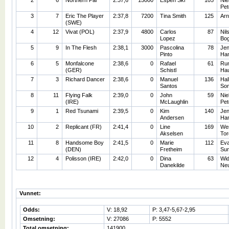
2
6
Northern Pal
2:37,6
15000
Espen Ski
105
Nie
Pet
3
7
Eric The Player
2:37,8
7200
Tina Smith
125
Arn
(SWE)
4
12
Vivat (POL)
2:37,9
4800
Carlos
87
Nil
Lopez
Bo
5
9
In The Flesh
2:38,1
3000
Pascolina
78
Jen
Pinto
Ha
6
5
Monfalcone
2:38,6
0
Rafael
61
Ru
(GER)
Schistl
Ha
7
3
Richard Dancer
2:38,6
0
Manuel
136
Hal
Santos
So
8
11
Flying Falk
2:39,0
0
John
59
Nie
(IRE)
McLaughlin
Pet
9
1
Red Tsunami
2:39,5
0
Kim
140
Jen
Andersen
Ha
10
2
Replicant (FR)
2:41,4
0
Line
169
We
Akselsen
Tor
11
8
Handsome Boy
2:41,5
0
Marie
112
Ev
(DEN)
Fretheim
Su
12
4
Polisson (IRE)
2:42,0
0
Dina
63
Wi
Danekilde
Neu
Vunnet:
Odds:
V: 18,92
P: 3,47-5,67-2,95
Omsetning:
V: 27086
P: 5552
Total omsetning:
141900