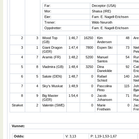
Far:
Deceptor (USA)
Mor:
Shaisa (IRE)
Eier:
Fam. E. Nagell-Erichsen
Trener:
Wido Neuroth
Oppdretter:
Fam. E. Nagell-Erichsen
2
3
Wood Top
1:46,7
16250
Kim
48
Are
(GB)
Andersen
3
1
Giant Dragon
1:47,4
7800
Espen Ski
73
Nie
(GER)
Pet
4
7
Aramis (FR)
1:48,2
5200
Manuel
54
Ru
Santos
Ha
5
8
Vladmira (GB)
1:48,4
3250
Dina
92
Cat
Danekilde
Eri
6
5
Salute (DEN)
1:48,7
0
Rafael
140
Joh
Schistl
Nie
7
4
Sky's Muskat
1:48,9
0
Pascolina
115
Joh
Pinto
Bjø
8
9
Big Master
1:54,4
0
Jacob
71
Ru
(GER)
Johansen
Ha
Strøket
2
Valentin (SWE)
0
Marie
0
Jac
Fretheim
Fre
Vunnet:
Odds:
V: 3,13
P: 1,19-1,53-1,67