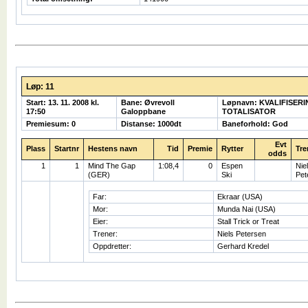
Løp: 11
Start: 13. 11. 2008 kl.
Bane: Øvrevoll
Løpnavn: KVALIFISER
17:50
Galoppbane
TOTALISATOR
Premiesum: 0
Distanse: 1000dt
Baneforhold: God
Evt
Plass
Startnr
Hestens navn
Tid
Premie
Rytter
Tre
odds
1
1
Mind The Gap
1:08,4
0
Espen
Nie
(GER)
Ski
Pet
Far:
Ekraar (USA)
Mor:
Munda Nai (USA)
Eier:
Stall Trick or Treat
Trener:
Niels Petersen
Oppdretter:
Gerhard Kredel