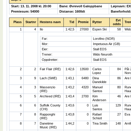
Start: 13. 11. 2008 kl. 20:00
Bane: Øvrevoll Galoppbane
Løpnavn: E
Premiesum: 54000
Distanse: 1600dt
Baneforhold
Evt
Plass
Startnr
Hestens navn
Tid
Premie
Rytter
Tren
odds
1
4
Ilo
1:42,5
27000
Espen Ski
58
Wido
Far:
Lorofino (NOR)
Mor:
Impetuous Air (GB)
Eier:
Stall EOS
Trener:
Wido Neuroth
Oppdretter:
Stall EOS
2
2
Fair Flair (IRE)
1:42,6
13500
Carlos
84
Pål 
Lopez
Nor
3
9
Lach (SWE)
1:43,1
6480
Dina
86
Are
Danekilde
4
3
Massenzio
1:43,2
4320
Manuel
80
Run
(IRE)
Santos
Hau
5
5
Archived (IRE)
1:43,4
2700
Kim
46
Are
Andersen
6
6
Suffolk County
1:43,6
0
Luis
129
Run
(CHI)
Santos
Hau
7
8
Rapponghi
1:43,8
0
Rafael
27
Eva
(IRE)
Schistl
8
7
Danetime
1:44,2
0
Tina Smith
148
Arnf
Music (IRE)