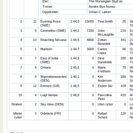
Eier:
The Norwegian Stud as
Trener:
Annike Bye Nunez
Oppdretter:
Johan C Løken
2
11
Evening Rose
1:44,0
15000
Tina Smith
25
S
(SWE)
T
3
5
Gimmelino (SWE)
1:44,2
7200
John
219
E
McLaughlin
S
4
10
Reaching Nirvana
1:44,5
4800
Zoltan
341
Zo
Benedek
B
5
1
Marteen
1:44,7
3000
Carlos
96
Gr
Lopez
T
6
7
East of India
1:44,8
0
Dina
200
Ma
(SWE)
Danekilde
Tv
7
6
Ontario
1:45,6
0
Marie
70
W
Fretheim
Ne
8
9
Wannabeawarded
1:46,1
0
Kim
188
Ha
(DEN)
Andersen
S
9
12
Enmore (GB)
1:46,5
0
Espen Ski
109
Ni
Pe
10
4
Luigi Vampa
1:46,8
0
Pascolina
410
Ar
Pinto
L
Strøket
2
Sky View (DEN)
0
Uten rytter
0
L
B
Mistet
3
Odelavie (FR)
0
Rafael
126
J
rytter
Schistl
Ni