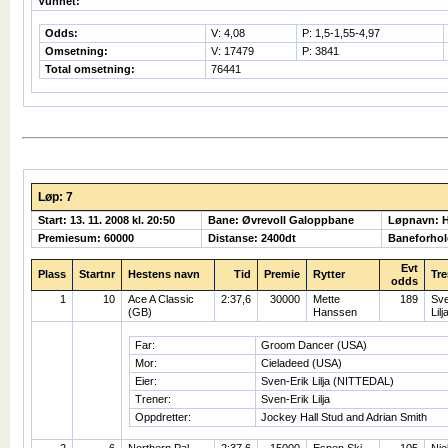
Vunnet:
Odds:
V: 4,08
P: 1,5-1,55-4,97
Omsetning:
V: 17479
P: 3841
Total omsetning:
76441
Løp: 7
Start: 13. 11. 2008 kl. 20:50
Bane: Øvrevoll Galoppbane
Løpnavn: 
Premiesum: 60000
Distanse: 2400dt
Baneforhol
Evt
Plass
Startnr
Hestens navn
Tid
Premie
Rytter
Tre
odds
1
10
Ace A Classic
2:37,6
30000
Mette
189
Sve
(GB)
Hanssen
Lilj
Far:
Groom Dancer (USA)
Mor:
Cieladeed (USA)
Eier:
Sven-Erik Lilja (NITTEDAL)
Trener:
Sven-Erik Lilja
Oppdretter:
Jockey Hall Stud and Adrian Smith