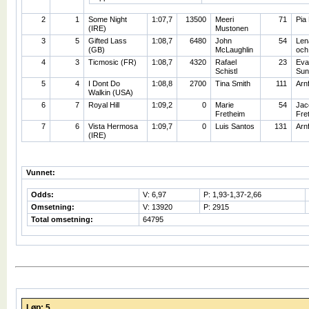
2
1
Some Night
1:07,7
13500
Meeri
71
Pia
(IRE)
Mustonen
3
5
Gifted Lass
1:08,7
6480
John
54
Len
(GB)
McLaughlin
och
4
3
Ticmosic (FR)
1:08,7
4320
Rafael
23
Eva
Schistl
Sun
5
4
I Dont Do
1:08,8
2700
Tina Smith
111
Arn
Walkin (USA)
6
7
Royal Hill
1:09,2
0
Marie
54
Jac
Fretheim
Fre
7
6
Vista Hermosa
1:09,7
0
Luis Santos
131
Arn
(IRE)
Vunnet:
Odds:
V: 6,97
P: 1,93-1,37-2,66
Omsetning:
V: 13920
P: 2915
Total omsetning:
64795
Løp: 5