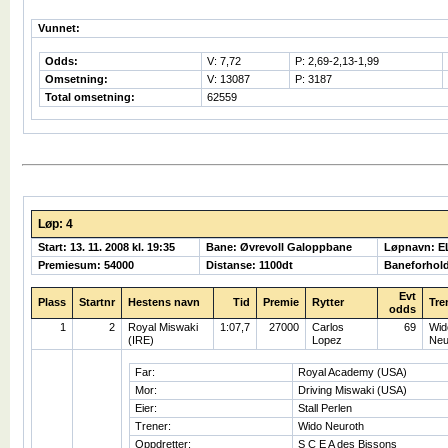
Vunnet:
Odds:
V: 7,72
P: 2,69-2,13-1,99
Omsetning:
V: 13087
P: 3187
Total omsetning:
62559
Løp: 4
Start: 13. 11. 2008 kl. 19:35
Bane: Øvrevoll Galoppbane
Løpnavn: 
Premiesum: 54000
Distanse: 1100dt
Baneforhol
Evt
Plass
Startnr
Hestens navn
Tid
Premie
Rytter
Tre
odds
1
2
Royal Miswaki
1:07,7
27000
Carlos
69
Wid
(IRE)
Lopez
Neu
Far:
Royal Academy (USA)
Mor:
Driving Miswaki (USA)
Eier:
Stall Perlen
Trener:
Wido Neuroth
Oppdretter:
S C E A des Bissons