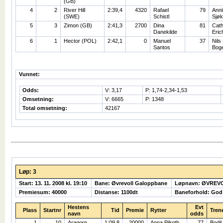
(GB)
4
2
River Hill
2:39,4
4320
Rafael
79
Anni
(SWE)
Schistl
Sjøk
5
3
Zimon (GB)
2:41,3
2700
Dina
81
Cath
Danekilde
Eric
6
1
Hector (POL)
2:42,1
0
Manuel
37
Nils
Santos
Bog
Vunnet:
Odds:
V: 3,17
P: 1,74-2,34-1,53
Omsetning:
V: 6665
P: 1348
Total omsetning:
42167
Løp: 3
Start: 13. 11. 2008 kl. 19:10
Bane: Øvrevoll Galoppbane
Løpnavn: ØVREV
Premiesum: 40000
Distanse: 1100dt
Baneforhold: God
Hestens
Evt
Plass
Startnr
Tid
Premie
Rytter
Tren
navn
odds
1
10
Aragorn
1:09,8
20000
Anna Pilroth
77
Bodil