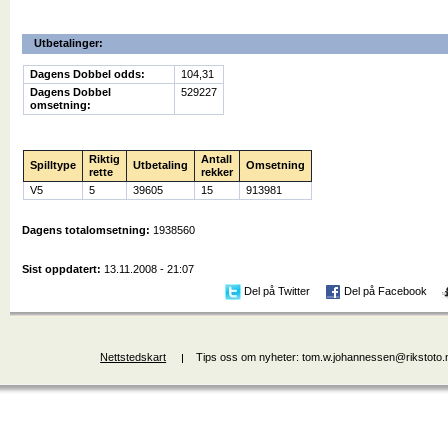
Utbetalinger:
Dagens Dobbel odds:
104,31
Dagens Dobbel
529227
omsetning:
Riktig
Antall
Spilltype
Utbetaling
Omsetning
rette
rekker
V5
5
39605
15
913981
Dagens totalomsetning:
1938560
Sist oppdatert:
13.11.2008 - 21:07
Del på Twitter
Del på Facebook
Nettstedskart
Tips oss om nyheter: tom.w.johannessen@rikstoto.