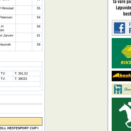
V Rimstad
55
 Petersen
54
 H
56
eim
rt Jarven
61
Neuroth
59
TV:
T: 391,52
TV:
T: 38033
OLL HESTESPORT CUP I