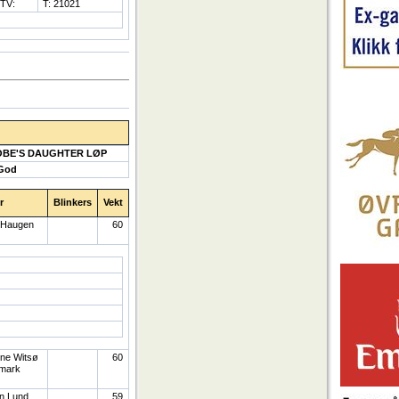
TV:
T: 21021
OBE'S DAUGHTER LØP
 God
r
Blinkers
Vekt
 Haugen
60
ine Witsø
60
emark
nn Lund
59