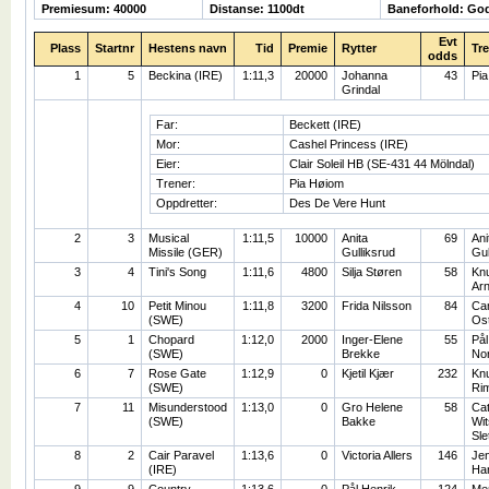
Premiesum: 40000
Distanse: 1100dt
Baneforhold: Go
Evt
Plass
Startnr
Hestens navn
Tid
Premie
Rytter
Tr
odds
1
5
Beckina (IRE)
1:11,3
20000
Johanna
43
Pi
Grindal
Far:
Beckett (IRE)
Mor:
Cashel Princess (IRE)
Eier:
Clair Soleil HB (SE-431 44 Mölndal)
Trener:
Pia Høiom
Oppdretter:
Des De Vere Hunt
2
3
Musical
1:11,5
10000
Anita
69
Ani
Missile (GER)
Gulliksrud
Gul
3
4
Tini's Song
1:11,6
4800
Silja Støren
58
Kn
Ar
4
10
Petit Minou
1:11,8
3200
Frida Nilsson
84
Cam
(SWE)
Os
5
1
Chopard
1:12,0
2000
Inger-Elene
55
Pål
(SWE)
Brekke
No
6
7
Rose Gate
1:12,9
0
Kjetil Kjær
232
Knu
(SWE)
Ri
7
11
Misunderstood
1:13,0
0
Gro Helene
58
Cat
(SWE)
Bakke
Wi
Sle
8
2
Cair Paravel
1:13,6
0
Victoria Allers
146
Je
(IRE)
Ha