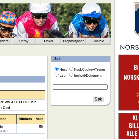
eeders
Derby
Linker
Proposisjoner
Kontakt
Søk
Hest
Kusk/Jockey/Trener
Løp
Innhold/Dokument
BROWN ALE ELITELØP
d: God
ener
Blinkers
Vekt
do
59
uroth