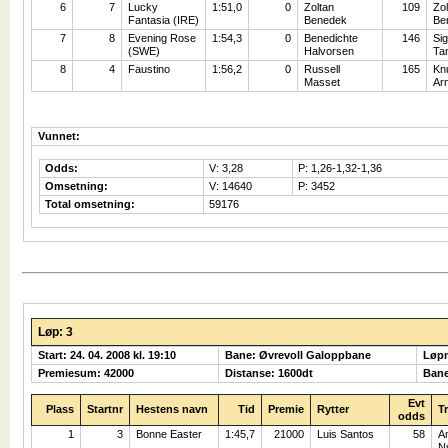
6
7
Lucky
1:51,0
0
Zoltan
109
Zol
Fantasia (IRE)
Benedek
Be
7
8
Evening Rose
1:54,3
0
Benedichte
146
Si
(SWE)
Halvorsen
Ta
8
4
Faustino
1:56,2
0
Russell
165
Kn
Masset
Ar
Vunnet:
Odds:
V: 3,28
P: 1,26-1,32-1,36
Omsetning:
V: 14640
P: 3452
Total omsetning:
59176
Løp: 3
Start: 24. 04. 2008 kl. 19:10
Bane: Øvrevoll Galoppbane
Løp
Premiesum: 42000
Distanse: 1600dt
Bane
Evt
Plass
Startnr
Hestens navn
Tid
Premie
Rytter
T
odds
1
3
Bonne Easter
1:45,7
21000
Luis Santos
58
A
N