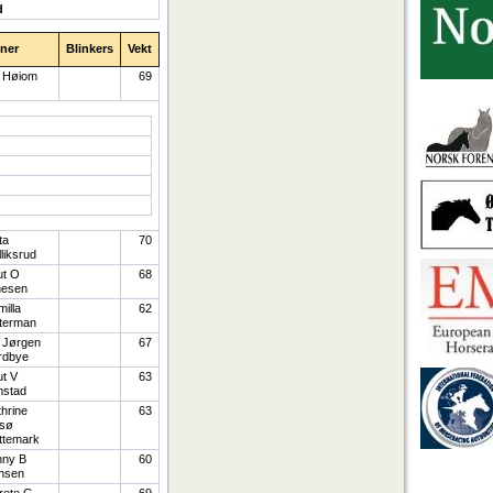
d
ener
Blinkers
Vekt
a Høiom
69
ta
70
liksrud
ut O
68
nesen
illa
62
terman
 Jørgen
67
rdbye
t V
63
mstad
hrine
63
tsø
ttemark
nny B
60
nsen