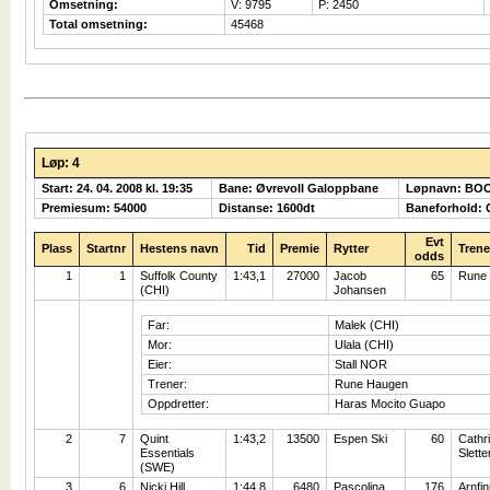
Omsetning:
V: 9795
P: 2450
Total omsetning:
45468
Løp: 4
Start: 24. 04. 2008 kl. 19:35
Bane: Øvrevoll Galoppbane
Løpnavn: BO
Premiesum: 54000
Distanse: 1600dt
Baneforhold:
Evt
Plass
Startnr
Hestens navn
Tid
Premie
Rytter
Trene
odds
1
1
Suffolk County
1:43,1
27000
Jacob
65
Rune
(CHI)
Johansen
Far:
Malek (CHI)
Mor:
Ulala (CHI)
Eier:
Stall NOR
Trener:
Rune Haugen
Oppdretter:
Haras Mocito Guapo
2
7
Quint
1:43,2
13500
Espen Ski
60
Cathr
Essentials
Slett
(SWE)
3
6
Nicki Hill
1:44,8
6480
Pascolina
176
Arnfi