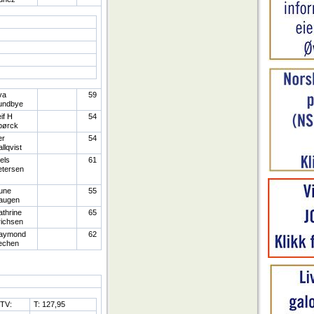
va
59
undbye
if H
54
pørck
er
54
llqvist
els
61
etersen
une
55
augen
thrine
65
richsen
aymond
62
echen
TV:
T: 127,95