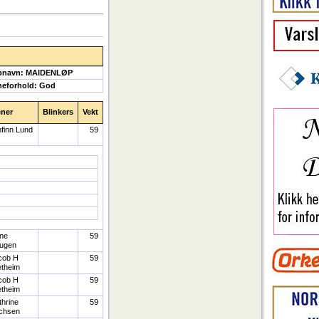
pnavn: MAIDENLØP
eforhold: God
ener
Blinkers
Vekt
finn Lund
59
ne
59
ugen
cob H
59
etheim
cob H
59
etheim
hrine
59
ichsen