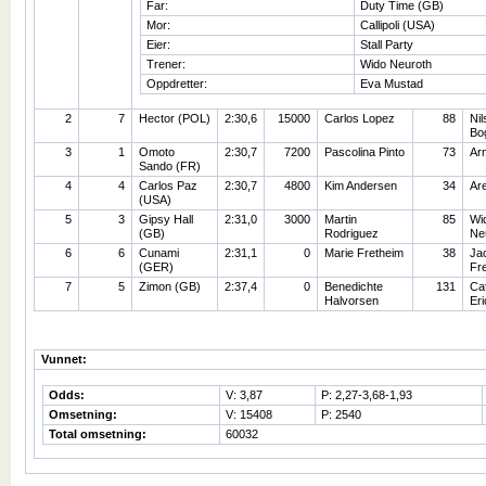
Far:
Duty Time (GB)
Mor:
Callipoli (USA)
Eier:
Stall Party
Trener:
Wido Neuroth
Oppdretter:
Eva Mustad
2
7
Hector (POL)
2:30,6
15000
Carlos Lopez
88
Nil
Bo
3
1
Omoto
2:30,7
7200
Pascolina Pinto
73
Arn
Sando (FR)
4
4
Carlos Paz
2:30,7
4800
Kim Andersen
34
Ar
(USA)
5
3
Gipsy Hall
2:31,0
3000
Martin
85
Wi
(GB)
Rodriguez
Ne
6
6
Cunami
2:31,1
0
Marie Fretheim
38
Ja
(GER)
Fr
7
5
Zimon (GB)
2:37,4
0
Benedichte
131
Cat
Halvorsen
Er
Vunnet:
Odds:
V: 3,87
P: 2,27-3,68-1,93
Omsetning:
V: 15408
P: 2540
Total omsetning:
60032