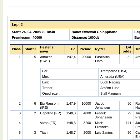
Løp: 2
Start: 24. 04. 2008 kl. 18:40
Bane: Øvrevoll Galoppbane
Lø
Premiesum: 40000
Distanse: 1600dt
Ban
Hestens
Evt
Plass
Startnr
Tid
Premie
Rytter
Tr
navn
odds
1
5
Amazer
1:47,4
20000
Pascolina
32
Arn
(SWE)
Pinto
Far:
Trempolino (USA)
Mor:
Amorada (USA)
Eier:
Buck Racing
Trener:
Arnfinn Lund
Oppdretter:
Stall Magnum
2
6
Big Ransom
1:47,9
10000
Jacob
30
Ru
(IRE)
Johansen
Ha
3
2
Capolino (FR)
1:48,3
4800
Fredrik
79
Ja
Johansson
Fr
4
1
Vamp (FR)
1:48,3
3200
Marie
141
Ja
Fretheim
Fr
5
3
Titan
1:48,7
2000
Luis Santos
50
Cat
Er