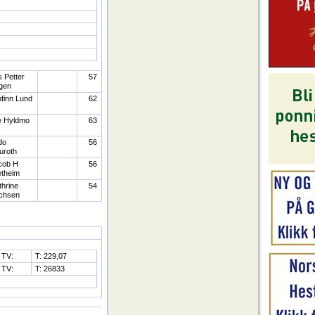
s Petter
57
gen
finn Lund
62
e Hyldmo
63
do
56
uroth
cob H
56
etheim
hrine
54
ichsen
TV:
T: 229,07
TV:
T: 26833