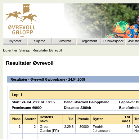
Nyheter
Skjema
Kurs/info
Reglement
Publikasjoner
Avl/Br
Du er her:
Start
Resultater Øvrevoll
Resultater Øvrevoll
Resultater - Øvrevoll Galoppbane - 24.04.2008
Løp: 1
Start: 24. 04. 2008 kl. 18:15
Bane: Øvrevoll Galoppbane
Løpnavn: 
Premiesum: 60000
Distanse: 2300dt
Baneforhol
Hestens
Evt
Plass
Startnr
Tid
Premie
Rytter
Tr
navn
odds
1
2
Great
2:29,8
30000
Fredrik
38
Wi
Gambo (FR)
Johansson
Ne