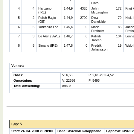
Pinto
4
4
Hanzano
1:44,9
4320
John
172
Knut 
(IRE)
McLaughlin
5
2
Polish Eagle
1:44,9
2700
Dina
79
Niels
(GB)
Danekilde
6
5
Yorkshire Lad
1:45,4
0
Marie
85
Jacob
Fretheim
Freth
7
3
Be Alert (SWE)
1:46,7
0
Kalindi
134
Lenna
Jarven
8
8
Simano (IRE)
1:47,8
0
Fredrik
19
Wido 
Johansson
Vunnet:
Odds:
V: 6,56
P: 2,61-2,82-4,52
Omsetning:
V: 22686
P: 5493
Total omsetning:
89608
Løp: 5
Start: 24. 04. 2008 kl. 20:00
Bane: Øvrevoll Galoppbane
Løpnavn: ØVREV