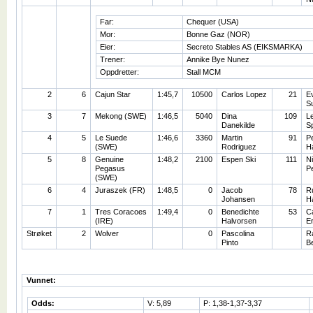
Far:
Chequer (USA)
Mor:
Bonne Gaz (NOR)
Eier:
Secreto Stables AS (EIKSMARKA)
Trener:
Annike Bye Nunez
Oppdretter:
Stall MCM
2
6
Cajun Star
1:45,7
10500
Carlos Lopez
21
E
S
3
7
Mekong (SWE)
1:46,5
5040
Dina
109
Le
Danekilde
S
4
5
Le Suede
1:46,6
3360
Martin
91
P
(SWE)
Rodriguez
Ha
5
8
Genuine
1:48,2
2100
Espen Ski
111
Ni
Pegasus
P
(SWE)
6
4
Juraszek (FR)
1:48,5
0
Jacob
78
R
Johansen
H
7
1
Tres Coracoes
1:49,4
0
Benedichte
53
Ca
(IRE)
Halvorsen
E
Strøket
2
Wolver
0
Pascolina
R
Pinto
B
Vunnet:
Odds:
V: 5,89
P: 1,38-1,37-3,37