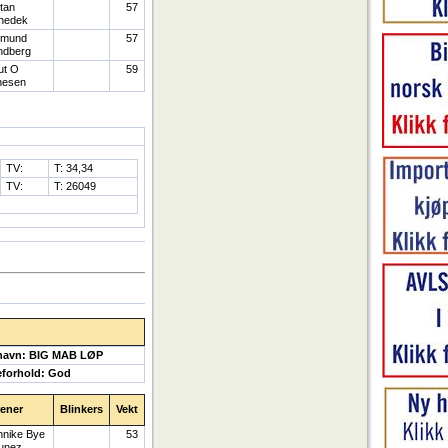
tan
57
nedek
gmund
57
ndberg
ut O
59
nesen
TV:
T: 34,34
TV:
T: 26049
navn: BIG MAB LØP
forhold: God
rener
Blinkers
Vekt
nnike Bye
53
unez