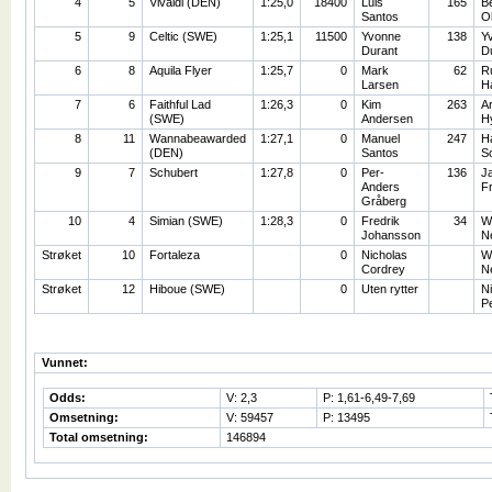
4
5
Vivaldi (DEN)
1:25,0
18400
Luis
165
B
Santos
O
5
9
Celtic (SWE)
1:25,1
11500
Yvonne
138
Y
Durant
D
6
8
Aquila Flyer
1:25,7
0
Mark
62
R
Larsen
H
7
6
Faithful Lad
1:26,3
0
Kim
263
A
(SWE)
Andersen
H
8
11
Wannabeawarded
1:27,1
0
Manuel
247
Ha
(DEN)
Santos
S
9
7
Schubert
1:27,8
0
Per-
136
J
Anders
F
Gråberg
10
4
Simian (SWE)
1:28,3
0
Fredrik
34
W
Johansson
N
Strøket
10
Fortaleza
0
Nicholas
W
Cordrey
N
Strøket
12
Hiboue (SWE)
0
Uten rytter
Ni
P
Vunnet:
Odds:
V: 2,3
P: 1,61-6,49-7,69
Omsetning:
V: 59457
P: 13495
Total omsetning:
146894