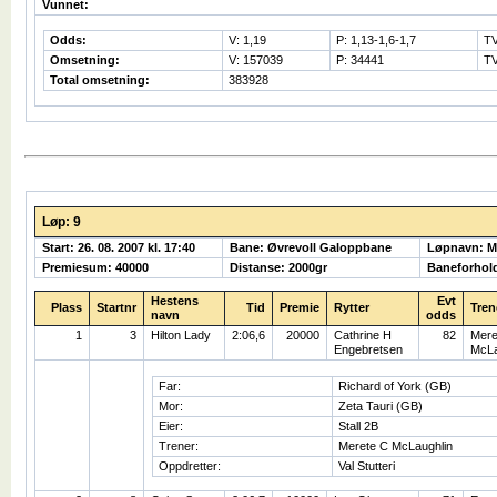
Vunnet:
Odds:
V: 1,19
P: 1,13-1,6-1,7
TV
Omsetning:
V: 157039
P: 34441
TV
Total omsetning:
383928
Løp: 9
Start: 26. 08. 2007 kl. 17:40
Bane: Øvrevoll Galoppbane
Løpnavn: 
Premiesum: 40000
Distanse: 2000gr
Baneforhol
Hestens
Evt
Plass
Startnr
Tid
Premie
Rytter
Tren
navn
odds
1
3
Hilton Lady
2:06,6
20000
Cathrine H
82
Mere
Engebretsen
McLa
Far:
Richard of York (GB)
Mor:
Zeta Tauri (GB)
Eier:
Stall 2B
Trener:
Merete C McLaughlin
Oppdretter:
Val Stutteri