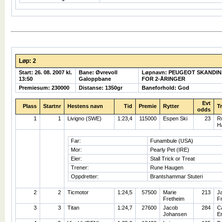
Løp: 2
Start: 26. 08. 2007 kl.
Bane: Øvrevoll
Løpnavn: PEUGEOT SKANDI
13:50
Galoppbane
FOR 2-ÅRINGER
Premiesum: 230000
Distanse: 1350gr
Baneforhold: God
Evt
Plass
Startnr
Hestens navn
Tid
Premie
Rytter
T
odds
1
1
Livigno (SWE)
1:23,4
115000
Espen Ski
23
R
H
Far:
Funambule (USA)
Mor:
Pearly Pet (IRE)
Eier:
Stall Trick or Treat
Trener:
Rune Haugen
Oppdretter:
Brantshammar Stuteri
2
2
Ticmotor
1:24,5
57500
Marie
213
J
Fretheim
F
3
3
Titan
1:24,7
27600
Jacob
284
Ca
Johansen
E