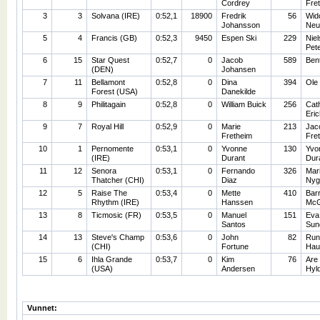
Cordrey
Fre
3
3
Solvana (IRE)
0:52,1
18900
Fredrik
56
Wid
Johansson
Neu
5
4
Francis (GB)
0:52,3
9450
Espen Ski
229
Niel
Pet
6
15
Star Quest
0:52,7
0
Jacob
589
Ben
(DEN)
Johansen
7
11
Bellamont
0:52,8
0
Dina
394
Ole
Forest (USA)
Danekilde
8
9
Philitagain
0:52,8
0
William Buick
256
Cat
Eri
9
7
Royal Hill
0:52,9
0
Marie
213
Jac
Fretheim
Fre
10
1
Pernomente
0:53,1
0
Yvonne
130
Yvo
(IRE)
Durant
Dur
11
12
Senora
0:53,1
0
Fernando
326
Mari
Thatcher (CHI)
Diaz
Nyg
12
5
Raise The
0:53,4
0
Mette
410
Bar
Rhythm (IRE)
Hanssen
Mc
13
8
Ticmosic (FR)
0:53,5
0
Manuel
151
Eva
Santos
Sun
14
13
Steve's Champ
0:53,6
0
John
82
Run
(CHI)
Fortune
Hau
15
6
Ihla Grande
0:53,7
0
Kim
76
Are
(USA)
Andersen
Hyl
Vunnet: