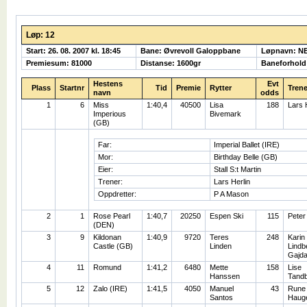
Løp: 12
Start: 26. 08. 2007 kl. 18:45
Bane: Øvrevoll Galoppbane
Løpnavn: N
Premiesum: 81000
Distanse: 1600gr
Baneforhold
Hestens
Evt
Plass
Startnr
Tid
Premie
Rytter
Trene
navn
odds
1
6
Miss
1:40,4
40500
Lisa
188
Lars 
Imperious
Bivemark
(GB)
Far:
Imperial Ballet (IRE)
Mor:
Birthday Belle (GB)
Eier:
Stall S:t Martin
Trener:
Lars Herlin
Oppdretter:
P A Mason
2
1
Rose Pearl
1:40,7
20250
Espen Ski
115
Peter
(DEN)
3
9
Kildonan
1:40,9
9720
Teres
248
Karin
Castle (GB)
Linden
Lindb
Gajd
4
11
Romund
1:41,2
6480
Mette
158
Lise
Hanssen
Tand
5
12
Zalo (IRE)
1:41,5
4050
Manuel
43
Rune
Santos
Haug