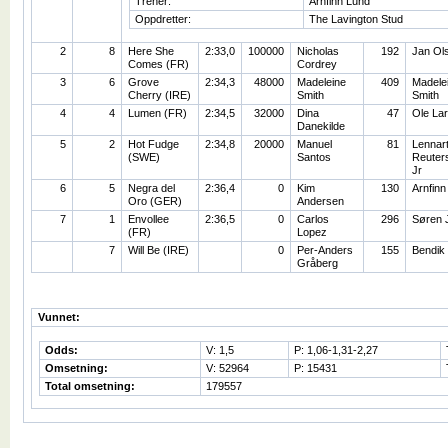
Trener:
Arnfinn Lund
Oppdretter:
The Lavington Stud
2
8
Here She
2:33,0
100000
Nicholas
192
Jan Ol
Comes (FR)
Cordrey
3
6
Grove
2:34,3
48000
Madeleine
409
Madele
Cherry (IRE)
Smith
Smith
4
4
Lumen (FR)
2:34,5
32000
Dina
47
Ole La
Danekilde
5
2
Hot Fudge
2:34,8
20000
Manuel
81
Lennar
(SWE)
Santos
Reuters
Jr
6
5
Negra del
2:36,4
0
Kim
130
Arnfinn
Oro (GER)
Andersen
7
1
Envollee
2:36,5
0
Carlos
296
Søren 
(FR)
Lopez
7
Will Be (IRE)
0
Per-Anders
155
Bendik
Gråberg
Vunnet:
Odds:
V: 1,5
P: 1,06-1,31-2,27
Omsetning:
V: 52964
P: 15431
Total omsetning:
179557