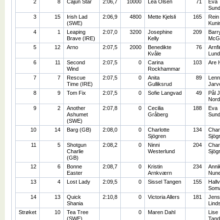
2
8
Cajun Star
2:06,7
10000
Lea Olsen
71
Eva
Sun
3
15
Irish Lad
2:06,9
4800
Mette Kjelsli
165
Rein
(SWE)
Kuni
4
1
Leaping
2:07,0
3200
Josephine
209
Barr
Brave (IRE)
Kelly
McG
5
12
Arno
2:07,5
2000
Benedikte
76
Arnfi
Kvåle
Lund
6
11
Second
2:07,5
0
Carina
103
Are 
Wind
Rockhammar
7
7
Rescue
2:07,5
0
Anita
89
Lenn
Time (IRE)
Gulliksrud
Jarv
8
9
Tom Fix
2:07,5
0
Sofie Langvad
49
Pål 
Nord
9
2
Another
2:07,8
0
Cecilia
188
Eva
Ashumet
Gråberg
Sun
(SWE)
10
14
Barg (GB)
2:08,0
0
Charlotte
134
Charl
Sjögren
Sjög
11
5
Shotgun
2:08,2
0
Ninni
204
Charl
Charlie
Westerlund
Sjög
(GB)
12
6
Bonne
2:08,7
0
Kristin
234
Anni
Easter
Arnkværn
Nun
13
4
Lost Lady
2:09,5
0
Sissel Tangen
155
Hall
Som
14
13
Quick
2:10,8
0
Victoria Allers
181
Jens
Shania
Linds
Strøket
10
Tea Tree
0
Maren Dahl
Lise
(SWE)
Tand