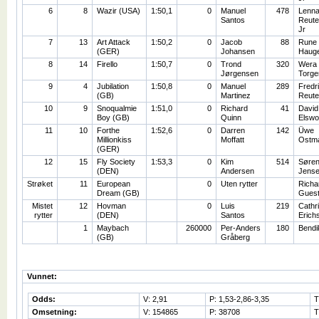
6
8
Wazir (USA)
1:50,1
0
Manuel
478
Lenna
Santos
Reute
Jr
7
13
Art Attack
1:50,2
0
Jacob
88
Rune
(GER)
Johansen
Haug
8
14
Firello
1:50,7
0
Trond
320
Wera
Jørgensen
Torge
9
4
Jubilation
1:50,8
0
Manuel
289
Fredr
(GB)
Martinez
Reute
10
9
Snoqualmie
1:51,0
0
Richard
41
David
Boy (GB)
Quinn
Elswo
11
10
Forthe
1:52,6
0
Darren
142
Üwe
Millionkiss
Moffatt
Ostm
(GER)
12
15
Fly Society
1:53,3
0
Kim
514
Søre
(DEN)
Andersen
Jens
Strøket
11
European
0
Uten rytter
Richa
Dream (GB)
Gues
Mistet
12
Hovman
0
Luis
219
Cathr
rytter
(DEN)
Santos
Erich
1
Maybach
260000
Per-Anders
180
Bendi
(GB)
Gråberg
Vunnet:
Odds:
V: 2,91
P: 1,53-2,86-3,35
T
Omsetning:
V: 154865
P: 38708
T