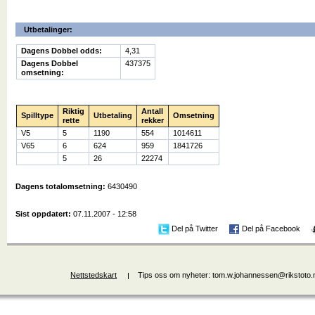
Utbetalinger:
Dagens Dobbel odds:
4,31
Dagens Dobbel
437375
omsetning:
Riktig
Antall
Spilltype
Utbetaling
Omsetning
rette
rekker
V5
5
1190
554
1014611
V65
6
624
959
1841726
5
26
22274
Dagens totalomsetning:
6430490
Sist oppdatert:
07.11.2007 - 12:58
Del på Twitter
Del på Facebook
Nettstedskart
Tips oss om nyheter: tom.w.johannessen@rikstoto.