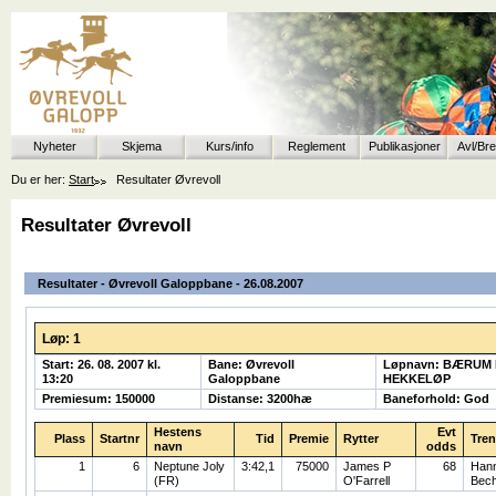
Nyheter
Skjema
Kurs/info
Reglement
Publikasjoner
Avl/Br
Du er her:
Start
Resultater Øvrevoll
Resultater Øvrevoll
Resultater - Øvrevoll Galoppbane - 26.08.2007
Løp: 1
Start: 26. 08. 2007 kl.
Bane: Øvrevoll
Løpnavn: BÆRUM
13:20
Galoppbane
HEKKELØP
Premiesum: 150000
Distanse: 3200hæ
Baneforhold: God
Hestens
Evt
Plass
Startnr
Tid
Premie
Rytter
Tren
navn
odds
1
6
Neptune Joly
3:42,1
75000
James P
68
Han
(FR)
O'Farrell
Bec