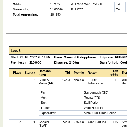
Odds:
V: 2,49
P: 1,22-4,29-4,12-1,68
TV:
Omsetning:
V: 65546
P: 19737
TV:
Total omsetning:
194953
Løp: 8
Start: 26. 08. 2007 kl. 16:55
Bane: Øvrevoll Galoppbane
Løpnavn: PEUGE
Premiesum: 1100000
Distanse: 2400gr
Baneforhold: God
Hestens
Evt
Plass
Startnr
Tid
Premie
Rytter
Tre
navn
odds
1
7
Appel Au
2:33,8
550000
Fredrik
11
Wid
Maitre (FR)
Johansson
Neu
Far:
Starborough (GB)
Mor:
Rotina (FR)
Eier:
Stall Perlen
Trener:
Wido Neuroth
Oppdretter:
Mme & Mr Gilles Forien
2
4
Cassini
2:34,8
275000
John Fortune
146
Arnf
(SWE)
Lun