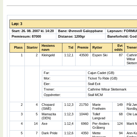
Løp: 3
Start: 26. 08. 2007 kl. 14:20
Bane: Øvrevoll Galoppbane
Løpnavn: FORMU
Premiesum: 87000
Distanse: 1200gr
Baneforhold: God
Hestens
Evt
Plass
Startnr
Tid
Premie
Rytter
Trener
navn
odds
1
2
Kleingeld
1:12,1
43500
Espen Ski
87
Cathri
Witsø
Slette
Far:
Cajun Cadet (GB)
Mor:
Ticket To Ride (GB)
Eier:
Stall Exit
Trener:
Cathrine Witsø Slettemark
Oppdretter:
Stall MCM
2
4
Chopard
1:12,3
21750
Marie
149
Pål Jø
(SWE)
Fretheim
Nordb
3
5
Mamazita
1:12,3
10440
Tollef
68
Ole La
(DEN)
Langvad
4
14
Axe
1:12,4
6960
Per-Anders
124
Marit 
Gråberg
5
7
Dark Pride
1:12,6
4350
Mette
94
Ann-Ka