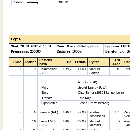
Total omsetning:
997381
Løp: 6
Start: 26. 08. 2007 kl. 15:50
Bane: Øvrevoll Galoppbane
Løpnavn: LUF
Premiesum: 200000
Distanse: 1600gr
Baneforhold: G
Hestens
Evt
Plass
Startnr
Tid
Premie
Rytter
Tre
navn
odds
1
12
Shareholder
1:39,2
100000
Manuel
49
Lars
(GER)
Santos
Far:
Act One (GB)
Mor:
Secret Energy (USA)
Eier:
Gitte Eisner (2930 Klampenborg)
Trener:
Lars Kelp
Oppdretter:
Gestüt Hof Vesterberg
2
5
Simano (IRE)
1:40,1
50000
Fredrik
103
Wid
Johansson
Neu
3
10
Lam of Mull
1:40,5
24000
Manuel
59
Run
(GER)
Martinez
Hau