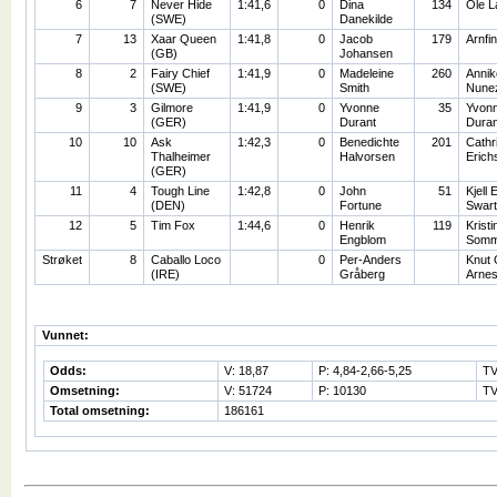
6
7
Never Hide
1:41,6
0
Dina
134
Ole L
(SWE)
Danekilde
7
13
Xaar Queen
1:41,8
0
Jacob
179
Arnfi
(GB)
Johansen
8
2
Fairy Chief
1:41,9
0
Madeleine
260
Annik
(SWE)
Smith
Nune
9
3
Gilmore
1:41,9
0
Yvonne
35
Yvon
(GER)
Durant
Duran
10
10
Ask
1:42,3
0
Benedichte
201
Cathr
Thalheimer
Halvorsen
Erich
(GER)
11
4
Tough Line
1:42,8
0
John
51
Kjell 
(DEN)
Fortune
Swart
12
5
Tim Fox
1:44,6
0
Henrik
119
Kristi
Engblom
Somme
Strøket
8
Caballo Loco
0
Per-Anders
Knut 
(IRE)
Gråberg
Arne
Vunnet:
Odds:
V: 18,87
P: 4,84-2,66-5,25
TV
Omsetning:
V: 51724
P: 10130
TV
Total omsetning:
186161