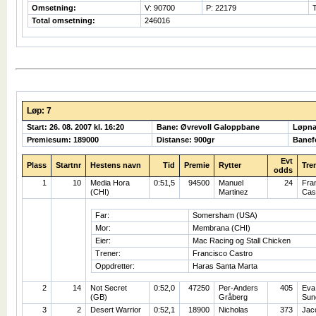
Omsetning:
V: 90700
P: 22179
Total omsetning:
246016
Løp: 7
Start: 26. 08. 2007 kl. 16:20
Bane: Øvrevoll Galoppbane
Løpna
Premiesum: 189000
Distanse: 900gr
Banef
Evt
Plass
Startnr
Hestens navn
Tid
Premie
Rytter
Tre
odds
1
10
Media Hora
0:51,5
94500
Manuel
24
Fra
(CHI)
Martinez
Cas
Far:
Somersham (USA)
Mor:
Membrana (CHI)
Eier:
Mac Racing og Stall Chicken
Trener:
Francisco Castro
Oppdretter:
Haras Santa Marta
2
14
Not Secret
0:52,0
47250
Per-Anders
405
Eva
(GB)
Gråberg
Sun
3
2
Desert Warrior
0:52,1
18900
Nicholas
373
Jac