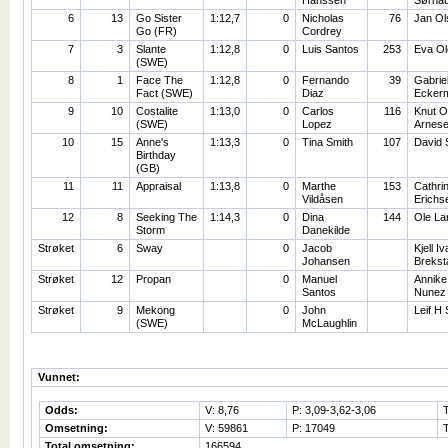
Hanssen
Sørha
6
13
Go Sister
1:12,7
0
Nicholas
76
Jan Ol
Go (FR)
Cordrey
7
3
Slante
1:12,8
0
Luis Santos
253
Eva Ol
(SWE)
8
1
Face The
1:12,8
0
Fernando
39
Gabriel
Fact (SWE)
Diaz
Ecker
9
10
Costalite
1:13,0
0
Carlos
116
Knut O
(SWE)
Lopez
Arnes
10
15
Anne's
1:13,3
0
Tina Smith
107
David 
Birthday
(GB)
11
11
Appraisal
1:13,8
0
Marthe
153
Cathri
Vildåsen
Erichs
12
8
Seeking The
1:14,3
0
Dina
144
Ole La
Storm
Danekilde
Strøket
6
Sway
0
Jacob
Kjell Iv
Johansen
Brekst
Strøket
12
Propan
0
Manuel
Annike
Santos
Nunez
Strøket
9
Mekong
0
John
Leif H
(SWE)
McLaughlin
Vunnet:
Odds:
V: 8,76
P: 3,09-3,62-3,06
Omsetning:
V: 59861
P: 17049
Total omsetning:
166594