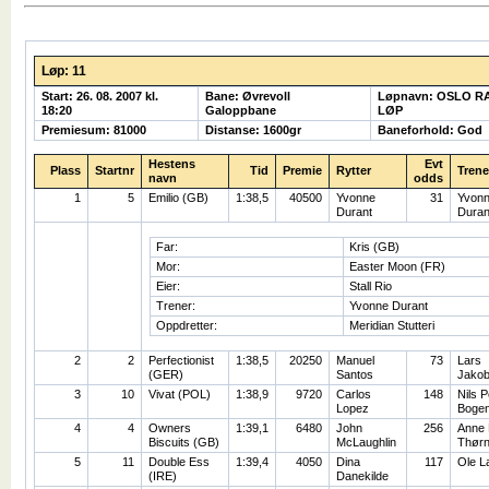
Løp: 11
Start: 26. 08. 2007 kl.
Bane: Øvrevoll
Løpnavn: OSLO R
18:20
Galoppbane
LØP
Premiesum: 81000
Distanse: 1600gr
Baneforhold: God
Hestens
Evt
Plass
Startnr
Tid
Premie
Rytter
Trene
navn
odds
1
5
Emilio (GB)
1:38,5
40500
Yvonne
31
Yvon
Durant
Duran
Far:
Kris (GB)
Mor:
Easter Moon (FR)
Eier:
Stall Rio
Trener:
Yvonne Durant
Oppdretter:
Meridian Stutteri
2
2
Perfectionist
1:38,5
20250
Manuel
73
Lars
(GER)
Santos
Jako
3
10
Vivat (POL)
1:38,9
9720
Carlos
148
Nils P
Lopez
Boge
4
4
Owners
1:39,1
6480
John
256
Anne 
Biscuits (GB)
McLaughlin
Thør
5
11
Double Ess
1:39,4
4050
Dina
117
Ole L
(IRE)
Danekilde