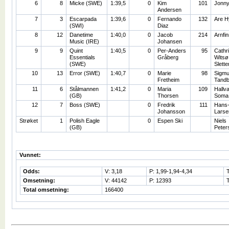
6
8
Micke (SWE)
1:39,5
0
Kim
101
Jonn
Andersen
7
3
Escarpada
1:39,6
0
Fernando
132
Are H
(SWI)
Diaz
8
12
Danetime
1:40,0
0
Jacob
214
Arnfi
Music (IRE)
Johansen
9
9
Quint
1:40,5
0
Per-Anders
95
Cathr
Essentials
Gråberg
Witsø
(SWE)
Slett
10
13
Error (SWE)
1:40,7
0
Marie
98
Sigm
Fretheim
Tandb
11
6
Stålmannen
1:41,2
0
Maria
109
Hallv
(GB)
Thorsen
Soma
12
7
Boss (SWE)
0
Fredrik
111
Hans-
Johansson
Larse
Strøket
1
Polish Eagle
0
Espen Ski
Niels
(GB)
Peter
Vunnet:
Odds:
V: 3,18
P: 1,99-1,94-4,34
Omsetning:
V: 44142
P: 12393
Total omsetning:
166400