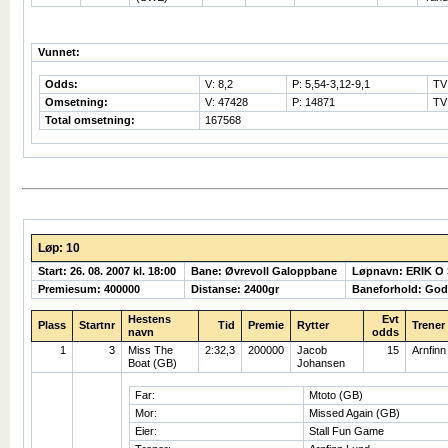
Vunnet:
Odds:
V: 8,2
P: 5,54-3,12-9,1
TV
Omsetning:
V: 47428
P: 14871
TV
Total omsetning:
167568
Løp: 10
Start: 26. 08. 2007 kl. 18:00
Bane: Øvrevoll Galoppbane
Løpnavn: ERIK O
Premiesum: 400000
Distanse: 2400gr
Baneforhold: God
Hestens
Evt
Plass
Startnr
Tid
Premie
Rytter
Trener
navn
odds
1
3
Miss The
2:32,3
200000
Jacob
15
Arnfinn
Boat (GB)
Johansen
Far:
Mtoto (GB)
Mor:
Missed Again (GB)
Eier:
Stall Fun Game