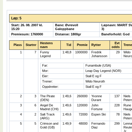
Løp: 5
Start: 26. 08. 2007 kl.
Bane: Øvrevoll
Løpnavn: MARIT S
15:20
Galoppbane
3)
Premiesum: 1760000
Distanse: 1800gr
Baneforhold: God
Hestens
Evt
Plass
Startnr
Tid
Premie
Rytter
Trene
navn
odds
1
7
Funny
1:48,8
1000000
Fredrik
29
Wido
Legend
Johansson
Neuro
Far:
Funambule (USA)
Mor:
Leap Day Legend (NOR)
Eier:
Stall E og F
Trener:
Wido Neuroth
Oppdretter:
Stall E og F
2
3
The Pirate
1:49,6
260000
Yvonne
137
Niels
(DEN)
Durant
Peter
3
6
Angel De
1:49,6
120000
John
228
Rune
Madrid (CHI)
Fortune
Haug
4
2
Salt Track
1:49,6
72000
Espen Ski
78
Niels
(ARG)
Peter
5
5
Crimson and
1:49,9
48000
Fernando
299
Lenna
Gold (GB)
Diaz
Reute
Jr