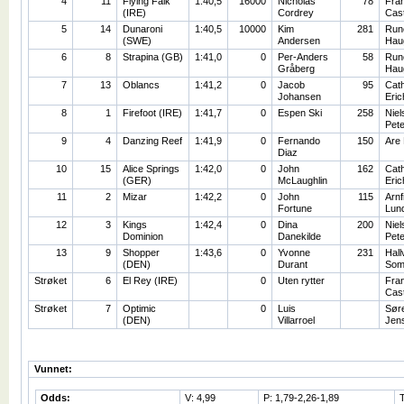
4
11
Flying Falk
1:40,5
16000
Nicholas
78
Fra
(IRE)
Cordrey
Cas
5
14
Dunaroni
1:40,5
10000
Kim
281
Run
(SWE)
Andersen
Hau
6
8
Strapina (GB)
1:41,0
0
Per-Anders
58
Run
Gråberg
Hau
7
13
Oblancs
1:41,2
0
Jacob
95
Cath
Johansen
Eri
8
1
Firefoot (IRE)
1:41,7
0
Espen Ski
258
Niel
Pet
9
4
Danzing Reef
1:41,9
0
Fernando
150
Are
Diaz
10
15
Alice Springs
1:42,0
0
John
162
Cath
(GER)
McLaughlin
Eri
11
2
Mizar
1:42,2
0
John
115
Arnf
Fortune
Lun
12
3
Kings
1:42,4
0
Dina
200
Niel
Dominion
Danekilde
Pet
13
9
Shopper
1:43,6
0
Yvonne
231
Hall
(DEN)
Durant
Som
Strøket
6
El Rey (IRE)
0
Uten rytter
Fra
Cas
Strøket
7
Optimic
0
Luis
Sør
(DEN)
Villarroel
Jen
Vunnet:
Odds:
V: 4,99
P: 1,79-2,26-1,89