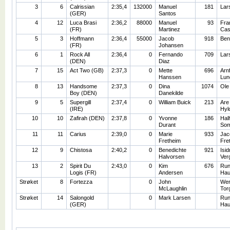
3
6
Calrissian
2:35,4
132000
Manuel
181
Lar
(GER)
Santos
4
12
Luca Brasi
2:36,2
88000
Manuel
93
Fra
(FR)
Martinez
Cas
5
3
Hoffmann
2:36,4
55000
Jacob
918
Ben
(FR)
Johansen
6
1
Rock All
2:36,4
0
Fernando
709
Lar
(DEN)
Diaz
7
15
Act Two (GB)
2:37,3
0
Mette
696
Arnf
Hanssen
Lun
8
13
Handsome
2:37,3
0
Dina
1074
Ole
Boy (DEN)
Danekilde
9
5
Supergill
2:37,4
0
William Buick
213
Are
(IRE)
Hyl
10
10
Zafirah (DEN)
2:37,8
0
Yvonne
186
Hal
Durant
So
11
11
Carius
2:39,0
0
Marie
933
Jac
Fretheim
Fre
12
9
Chistosa
2:40,2
0
Benedichte
921
Isid
Halvorsen
Ver
13
2
Spirit Du
2:43,0
0
Kim
676
Ru
Logis (FR)
Andersen
Hau
Strøket
8
Fortezza
0
John
We
McLaughlin
Tor
Strøket
14
Salongold
0
Mark Larsen
Ru
(GER)
Hau