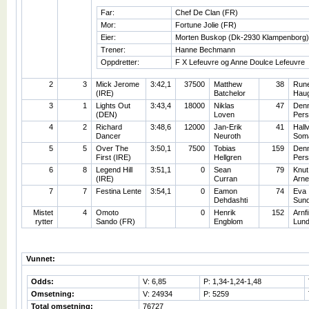
Far:
Chef De Clan (FR)
Mor:
Fortune Jolie (FR)
Eier:
Morten Buskop (Dk-2930 Klampenborg
Trener:
Hanne Bechmann
Oppdretter:
F X Lefeuvre og Anne Doulce Lefeuvre
2
3
Mick Jerome
3:42,1
37500
Matthew
38
Run
(IRE)
Batchelor
Hau
3
1
Lights Out
3:43,4
18000
Niklas
47
Denn
(DEN)
Loven
Pers
4
2
Richard
3:48,6
12000
Jan-Erik
41
Hall
Dancer
Neuroth
Som
5
5
Over The
3:50,1
7500
Tobias
159
Denn
First (IRE)
Hellgren
Pers
6
8
Legend Hill
3:51,1
0
Sean
79
Knut
(IRE)
Curran
Arne
7
7
Festina Lente
3:54,1
0
Eamon
74
Eva
Dehdashti
Sun
Mistet
4
Omoto
0
Henrik
152
Arnf
rytter
Sando (FR)
Engblom
Lun
Vunnet:
Odds:
V: 6,85
P: 1,34-1,24-1,48
Omsetning:
V: 24934
P: 5259
Total omsetning:
76727