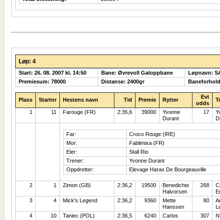
Løp: 4
Start: 26. 08. 2007 kl. 14:50
Bane: Øvrevoll Galoppbane
Løpnavn: 
Premiesum: 78000
Distanse: 2400gr
Baneforhol
Evt
Plass
Startnr
Hestens navn
Tid
Premie
Rytter
T
odds
1
11
Farouge (FR)
2:35,6
39000
Yvonne
17
Y
Durant
D
Far:
Croco Rouge (IRE)
Mor:
Fablimixa (FR)
Eier:
Stall Rio
Trener:
Yvonne Durant
Oppdretter:
Elevage Haras De Bourgeauville
2
1
Zimon (GB)
2:36,2
19500
Benedichte
268
C
Halvorsen
E
3
4
Mick's Legend
2:36,2
9360
Mette
80
A
Hanssen
L
4
10
Taniec (POL)
2:36,5
6240
Carlos
307
Ni