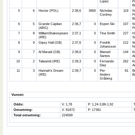
Lopez
P
B
5
6
Hector (POL)
2:36,6
3900
Nicholas
119
Ni
Cordrey
P
B
6
5
Grande Capitan
2:36,7
0
Espen Ski
107
N
(ARG)
P
7
8
WilliamShakespeare
2:37,1
0
Tina Smith
227
H
(IRE)
S
8
9
Gipsy Hall (GB)
2:37,6
0
Fredrik
212
W
Johansson
N
9
7
Al Maradi (GB)
2:38,0
0
Manuel
144
K
Santos
A
10
2
Talwandi (IRE)
2:39,3
0
Fernando
262
K
Diaz
A
11
3
Hannah's Dream
2:39,7
0
Per-
81
B
(IRE)
Anders
B
Gråberg
Vunnet:
Odds:
V: 1,78
P: 1,24-3,88-1,92
Omsetning:
V: 81872
P: 17381
Total omsetning:
224599