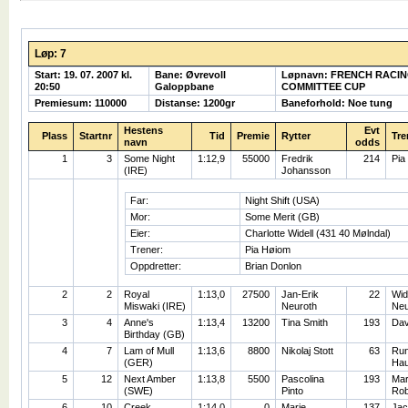
Løp: 7
Start: 19. 07. 2007 kl.
Bane: Øvrevoll
Løpnavn: FRENCH RACIN
20:50
Galoppbane
COMMITTEE CUP
Premiesum: 110000
Distanse: 1200gr
Baneforhold: Noe tung
Hestens
Evt
Plass
Startnr
Tid
Premie
Rytter
Tre
navn
odds
1
3
Some Night
1:12,9
55000
Fredrik
214
Pia
(IRE)
Johansson
Far:
Night Shift (USA)
Mor:
Some Merit (GB)
Eier:
Charlotte Widell (431 40 Mølndal)
Trener:
Pia Høiom
Oppdretter:
Brian Donlon
2
2
Royal
1:13,0
27500
Jan-Erik
22
Wid
Miswaki (IRE)
Neuroth
Neu
3
4
Anne's
1:13,4
13200
Tina Smith
193
Dav
Birthday (GB)
4
7
Lam of Mull
1:13,6
8800
Nikolaj Stott
63
Ru
(GER)
Ha
5
12
Next Amber
1:13,8
5500
Pascolina
193
Mar
(SWE)
Pinto
Rob
6
10
Creek
1:14,0
0
Marie
137
Jac