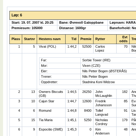
Løp: 6
Start: 19. 07. 2007 kl. 20:25
Bane: Øvrevoll Galoppbane
Løpnavn: HARA
Premiesum: 105000
Distanse: 1600gr
Baneforhold: No
Evt
Plass
Startnr
Hestens navn
Tid
Premie
Rytter
Tr
odds
1
5
Vivat (POL)
1:44,2
52500
Carlos
70
Nil
Lopez
Bo
Far:
Sorbie Tower (IRE)
Mor:
Vixen (CZE)
Eier:
Nils Petter Bogen (ØSTERÅS)
Trener:
Nils Petter Bogen
Oppdretter:
Stadnina Koni Widzow
2
13
Owners Biscuits
1:44,5
26250
John
182
An
(GB)
McLaughlin
Th
3
10
Cajun Star
1:44,7
12600
Fredrik
85
Ev
Johansson
Su
4
6
Romund
1:44,8
8400
Tollef
91
Lis
Langvad
Ta
5
15
Tia Maria
1:45,1
5250
Nicholas
179
På
Cordrey
No
6
9
Espocitio (SWE)
1:45,3
0
Kim
48
Ar
Andersen