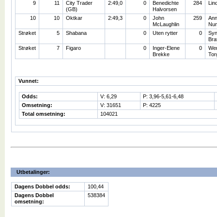
9
11
City Trader
2:49,0
0
Benedichte
284
Lin
(GB)
Halvorsen
10
10
Oktkar
2:49,3
0
John
259
Ann
McLaughlin
Nu
Strøket
5
Shabana
0
Uten rytter
0
Sy
Brat
Strøket
7
Figaro
0
Inger-Elene
0
We
Brekke
Tor
Vunnet:
Odds:
V: 6,29
P: 3,96-5,61-6,48
Omsetning:
V: 31651
P: 4225
Total omsetning:
104021
Utbetalinger:
Dagens Dobbel odds:
100,44
Dagens Dobbel
538384
omsetning: