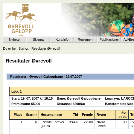
Nyheter
Skjema
Kurs/info
Reglement
Publikasjoner
Avl/Br
Du er her:
Start
Resultater Øvrevoll
Resultater Øvrevoll
Resultater - Øvrevoll Galoppbane - 19.07.2007
Løp: 1
Start: 19. 07. 2007 kl. 18:15
Bane: Øvrevoll Galoppbane
Løpnavn: LAROCH
Premiesum: 55000
Distanse: 3200hæ
Baneforhold: Noe
Evt
Plass
Startnr
Hestens navn
Tid
Premie
Rytter
Tr
odds
1
6
Friends Forever
3:44,6
27500
Niklas
30
E
(DEN)
Loven
Su