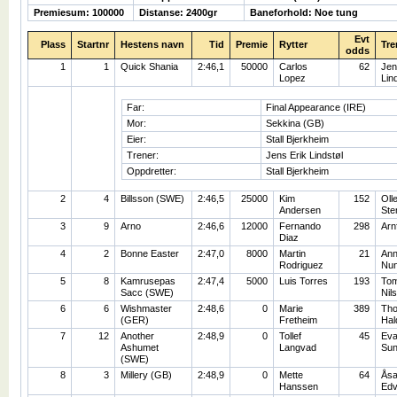
Premiesum: 100000
Distanse: 2400gr
Baneforhold: Noe tung
Evt
Plass
Startnr
Hestens navn
Tid
Premie
Rytter
Tre
odds
1
1
Quick Shania
2:46,1
50000
Carlos
62
Jen
Lopez
Lin
Far:
Final Appearance (IRE)
Mor:
Sekkina (GB)
Eier:
Stall Bjerkheim
Trener:
Jens Erik Lindstøl
Oppdretter:
Stall Bjerkheim
2
4
Billsson (SWE)
2:46,5
25000
Kim
152
Oll
Andersen
Ste
3
9
Arno
2:46,6
12000
Fernando
298
Arn
Diaz
4
2
Bonne Easter
2:47,0
8000
Martin
21
Ann
Rodriguez
Nu
5
8
Kamrusepas
2:47,4
5000
Luis Torres
193
To
Sacc (SWE)
Nil
6
6
Wishmaster
2:48,6
0
Marie
389
Tho
(GER)
Fretheim
Hal
7
12
Another
2:48,9
0
Tollef
45
Ev
Ashumet
Langvad
Sun
(SWE)
8
3
Millery (GB)
2:48,9
0
Mette
64
Ås
Hanssen
Edv