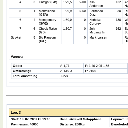
4
3
Catfight (GB)
1:29,5
5200
Kim
132
Ar
Andersen
Hy
5
1
Monfalcone
1:29,9
3250
Fernando
80
R
(GER)
Diaz
H
6
4
Montgomery
1:30,0
0
Nicholas
130
Wi
(SWE)
Cordrey
Ne
7
6
Check Raise
1:30,7
0
John
162
E
(GB)
McLaughlin
Su
Strøket
5
Big Ransom
0
Mark Larsen
R
(IRE)
H
Vunnet:
Odds:
V: 1,71
P: 1,46-2,05-1,85
Omsetning:
V: 13593
P: 2164
Total omsetning:
55224
Løp: 3
Start: 19. 07. 2007 kl. 19:10
Bane: Øvrevoll Galoppbane
Løpnavn:
Premiesum: 40000
Distanse: 2600gr
Baneforhol