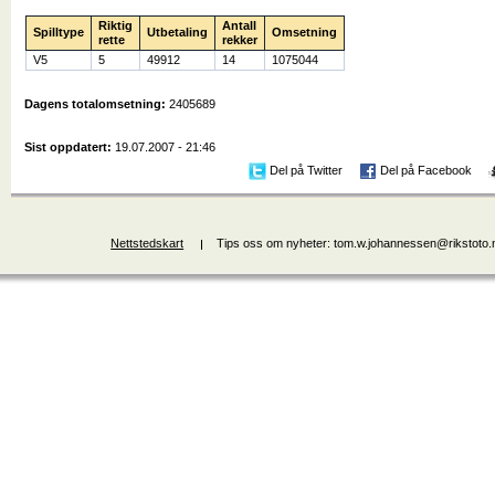
Riktig
Antall
Spilltype
Utbetaling
Omsetning
rette
rekker
V5
5
49912
14
1075044
Dagens totalomsetning:
2405689
Sist oppdatert:
19.07.2007 - 21:46
Del på Twitter
Del på Facebook
Nettstedskart
Tips oss om nyheter: tom.w.johannessen@rikstoto.