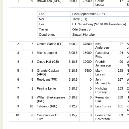
1
9
Brown Tea (DEN)
3:08,1
75000
Carlos
117
O
Lopez
S
Far:
Final Appearance (IRE)
Mor:
Tattle (FR)
Eier:
E L Grundberg (S-184 00 Åkersberga)
Trener:
Olle Stenstrøm
Oppdretter:
Stutteri Hjortebo
2
7
Omoto Sando (FR)
3:08,2
37500
Kim
47
A
Andersen
L
3
4
Mick's Legend
3:08,3
18000
Pascolina
24
A
Pinto
L
4
3
Gipsy Hall (GB)
3:10,5
12000
Fredrik
90
W
Johansson
N
5
8
Grande Capitan
3:10,5
7500
Mark
128
N
(ARG)
Larsen
P
6
5
Replicant (FR)
3:10,5
0
John
167
W
McLaughlin
T
7
1
Festina Lente
3:10,7
0
Nicholas
133
E
Cordrey
S
8
2
WilliamShakespeare
3:10,7
0
Fernando
230
H
(IRE)
Diaz
S
9
10
Talwandi (IRE)
3:12,7
0
Luis Torres
161
K
A
10
6
Commander On
3:15,7
0
Benedichte
89
C
Turf
Halvorsen
E