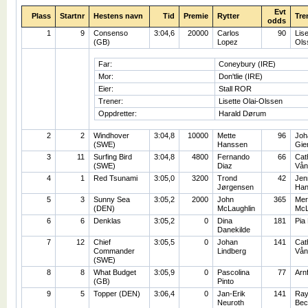
Evt
Plass
Startnr
Hestens navn
Tid
Premie
Rytter
Tre
odds
1
9
Consenso
3:04,6
20000
Carlos
90
Lise
(GB)
Lopez
Ols
Far:
Coneybury (IRE)
Mor:
Don'tlie (IRE)
Eier:
Stall ROR
Trener:
Lisette Olai-Olssen
Oppdretter:
Harald Dørum
2
2
Windhover
3:04,8
10000
Mette
96
Joh
(SWE)
Hanssen
Gie
3
11
Surfing Bird
3:04,8
4800
Fernando
66
Cat
(SWE)
Diaz
Vån
4
1
Red Tsunami
3:05,0
3200
Trond
42
Jen
Jørgensen
Han
5
3
Sunny Sea
3:05,2
2000
John
365
Mer
(DEN)
McLaughlin
McL
6
6
Denklas
3:05,2
0
Dina
181
Pia
Danekilde
7
12
Chief
3:05,5
0
Johan
141
Cat
Commander
Lindberg
Vån
(SWE)
8
8
What Budget
3:05,9
0
Pascolina
77
Arn
(GB)
Pinto
9
5
Topper (DEN)
3:06,4
0
Jan-Erik
141
Ra
Neuroth
Bec