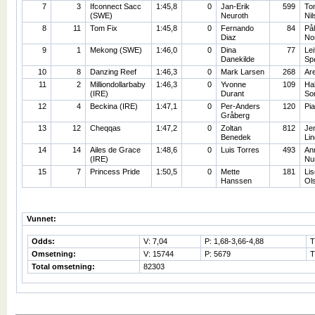
7
3
Ifconnect Sacc
1:45,8
0
Jan-Erik
599
To
(SWE)
Neuroth
Nil
8
11
Tom Fix
1:45,8
0
Fernando
84
På
Diaz
No
9
1
Mekong (SWE)
1:46,0
0
Dina
77
Lei
Danekilde
Sp
10
8
Danzing Reef
1:46,3
0
Mark Larsen
268
Ar
11
2
Milliondollarbaby
1:46,3
0
Yvonne
109
Hal
(IRE)
Durant
So
12
4
Beckina (IRE)
1:47,1
0
Per-Anders
120
Pi
Gråberg
13
12
Cheqqas
1:47,2
0
Zoltan
812
Jen
Benedek
Lin
14
14
Ailes de Grace
1:48,6
0
Luis Torres
493
An
(IRE)
Nu
15
7
Princess Pride
1:50,5
0
Mette
181
Lis
Hanssen
Ol
Vunnet:
Odds:
V: 7,04
P: 1,68-3,66-4,88
T
Omsetning:
V: 15744
P: 5679
T
Total omsetning:
82303