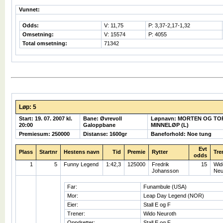
Vunnet:
Odds:
V: 11,75
P: 3,37-2,17-1,32
Omsetning:
V: 15574
P: 4055
Total omsetning:
71342
Løp: 5
Start: 19. 07. 2007 kl.
Bane: Øvrevoll
Løpnavn: MORTEN OG TO
20:00
Galoppbane
MINNELØP (L)
Premiesum: 250000
Distanse: 1600gr
Baneforhold: Noe tung
Evt
Plass
Startnr
Hestens navn
Tid
Premie
Rytter
Tre
odds
1
5
Funny Legend
1:42,3
125000
Fredrik
15
Wid
Johansson
Neu
Far:
Funambule (USA)
Mor:
Leap Day Legend (NOR)
Eier:
Stall E og F
Trener:
Wido Neuroth
Oppdretter:
Stall E og F