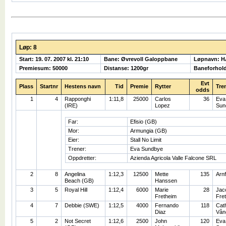
Løp: 8
Start: 19. 07. 2007 kl. 21:10
Bane: Øvrevoll Galoppbane
Løpnavn: 
Premiesum: 50000
Distanse: 1200gr
Baneforhold
Evt
Plass
Startnr
Hestens navn
Tid
Premie
Rytter
Tre
odds
1
4
Rapponghi
1:11,8
25000
Carlos
36
Eva
(IRE)
Lopez
Sun
Far:
Efisio (GB)
Mor:
Armungia (GB)
Eier:
Stall No Limit
Trener:
Eva Sundbye
Oppdretter:
Azienda Agricola Valle Falcone SRL
2
8
Angelina
1:12,3
12500
Mette
135
Arnf
Beach (GB)
Hanssen
3
5
Royal Hill
1:12,4
6000
Marie
28
Jac
Fretheim
Fre
4
7
Debbie (SWE)
1:12,5
4000
Fernando
118
Cat
Diaz
Vån
5
2
Not Secret
1:12,6
2500
John
120
Eva