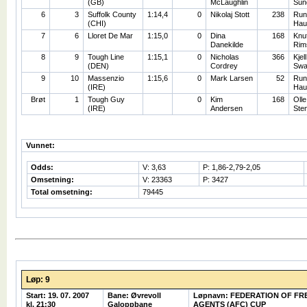
(GB)
McLaughlin
Sun
6
3
Suffolk County
1:14,4
0
Nikolaj Stott
238
Run
(CHI)
Hau
7
6
Lloret De Mar
1:15,0
0
Dina
168
Knu
Danekilde
Rim
8
9
Tough Line
1:15,1
0
Nicholas
366
Kjel
(DEN)
Cordrey
Swar
9
10
Massenzio
1:15,6
0
Mark Larsen
52
Run
(IRE)
Hau
Brøt
1
Tough Guy
0
Kim
168
Olle
(IRE)
Andersen
Ste
Vunnet:
Odds:
V: 3,63
P: 1,86-2,79-2,05
Omsetning:
V: 23363
P: 3427
Total omsetning:
79445
Løp: 9
Start: 19. 07. 2007
Bane: Øvrevoll
Løpnavn: FEDERATION OF F
kl. 21:30
Galoppbane
AGENTS (AFC) CUP