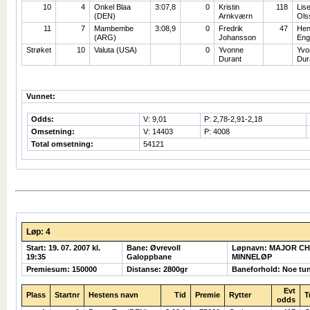
10
4
Onkel Blaa
3:07,8
0
Kristin
118
Lise
(DEN)
Arnkværn
Ols
11
7
Mambembe
3:08,9
0
Fredrik
47
Hen
(ARG)
Johansson
Eng
Strøket
10
Valuta (USA)
0
Yvonne
Yvo
Durant
Dur
Vunnet:
Odds:
V: 9,01
P: 2,78-2,91-2,18
Omsetning:
V: 14403
P: 4008
Total omsetning:
54121
Løp: 4
Start: 19. 07. 2007 kl.
Bane: Øvrevoll
Løpnavn: MAJOR CH
19:35
Galoppbane
MINNELØP
Premiesum: 150000
Distanse: 2800gr
Baneforhold: Noe tu
Evt
Plass
Startnr
Hestens navn
Tid
Premie
Rytter
T
odds