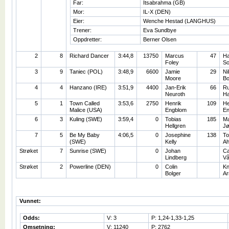
Far:
Itsabrahma (GB)
Mor:
IL-X (DEN)
Eier:
Wenche Hestad (LANGHUS)
Trener:
Eva Sundbye
Oppdretter:
Berner Olsen
2
8
Richard Dancer
3:44,8
13750
Marcus
47
Ha
Foley
S
3
9
Taniec (POL)
3:48,9
6600
Jamie
29
Ni
Moore
Bo
4
4
Hanzano (IRE)
3:51,9
4400
Jan-Erik
66
R
Neuroth
H
5
1
Town Called
3:53,6
2750
Henrik
109
He
Malice (USA)
Engblom
En
6
3
Kuling (SWE)
3:59,4
0
Tobias
185
Ma
Hellgren
Jø
7
5
Be My Baby
4:06,5
0
Josephine
138
T
(SWE)
Kelly
Ah
Strøket
7
Sunrise (SWE)
0
Johan
Ca
Lindberg
V
Strøket
2
Powerline (DEN)
0
Colin
Kn
Bolger
Ar
Vunnet:
Odds:
V: 3
P: 1,24-1,33-1,25
Omsetning:
V: 11240
P: 2762