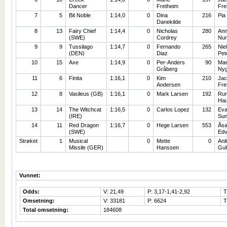
Dancer
Fretheim
Fre
7
5
Bit Noble
1:14,0
0
Dina
216
Pia
Danekilde
8
13
Fairy Chief
1:14,4
0
Nicholas
280
Ann
(SWE)
Cordrey
Nu
9
9
Tussilago
1:14,7
0
Fernando
265
Nie
(DEN)
Diaz
Pet
10
15
Axe
1:14,9
0
Per-Anders
90
Mar
Gråberg
Nyg
11
6
Finita
1:16,1
0
Kim
210
Jac
Andersen
Fre
12
8
Vasileus (GB)
1:16,1
0
Mark Larsen
192
Ru
Ha
13
14
The Witchcat
1:16,5
0
Carlos Lopez
132
Ev
(IRE)
Sun
14
11
Red Dragon
1:16,7
0
Hege Larsen
553
Ås
(SWE)
Edv
Strøket
1
Musical
0
Mette
0
Ani
Missile (GER)
Hanssen
Gul
Vunnet:
Odds:
V: 21,49
P: 3,17-1,41-2,92
T
Omsetning:
V: 33181
P: 6624
T
Total omsetning:
184608