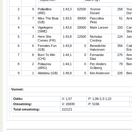
2
9
Polliwilline
1:43,3
62500
Yvonne
258
Yvo
(IRE)
Durant
Dur
3
7
Miss The Boat
1:43,5
30000
Pascolina
51
Arn
(GB)
Pinto
4
4
Vigelegere
1:43,6
20000
Mark Larsen
150
Car
(SWE)
Str
5
3
Here She
1:43,8
12500
Nicholas
124
Jan
Comes (FR)
Cordrey
6
6
Females Fun
1:43,8
0
Benedichte
356
Cat
(GB)
Halvorsen
Eri
7
8
Born To Win
1:44,1
0
Fernando
275
Ann
(CHI)
Diaz
Nun
8
2
Poliaurea
1:44,1
0
Per-Anders
79
Ben
(ARG)
Gråberg
9
1
Abbielou (GB)
1:49,8
0
Kim Andersen
226
Ben
Vunnet:
Odds:
V: 1,57
P: 1,08-2,3-1,22
Omsetning:
V: 26939
P: 5196
Total omsetning:
112121