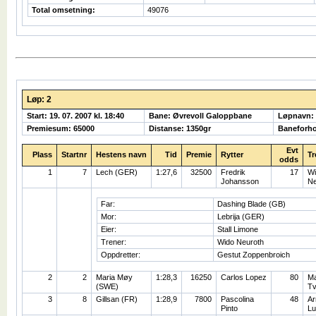
Total omsetning:
49076
Løp: 2
Start: 19. 07. 2007 kl. 18:40
Bane: Øvrevoll Galoppbane
Løpnavn:
Premiesum: 65000
Distanse: 1350gr
Baneforho
Evt
Plass
Startnr
Hestens navn
Tid
Premie
Rytter
Tr
odds
1
7
Lech (GER)
1:27,6
32500
Fredrik
17
Wi
Johansson
Ne
Far:
Dashing Blade (GB)
Mor:
Lebrija (GER)
Eier:
Stall Limone
Trener:
Wido Neuroth
Oppdretter:
Gestut Zoppenbroich
2
2
Maria Møy
1:28,3
16250
Carlos Lopez
80
Ma
(SWE)
Tv
3
8
Gillsan (FR)
1:28,9
7800
Pascolina
48
Ar
Pinto
Lu