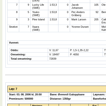
(DEN)
7
9
Lucky Life
1:53,3
0
Jacob
105
Ole
(SWE)
Johansen
8
5
Youko
1:53,8
0
Per-Anders
92
Ben
(SWE)
Gråberg
9
3
Pine Island
1:53,8
0
Mark Larsen
205
Cat
Eri
Strøket
7
Xaara
0
Yvonne Durant
Mic
(SWE)
Kah
Vunnet:
Odds:
V: 11,67
P: 1,5-1,35-2,22
T
Omsetning:
V: 18497
P: 4050
T
Total omsetning:
72839
Løp: 7
Start: 03. 08. 2006 kl. 20:50
Bane: Øvrevoll Galoppbane
Løpnavn:
Premiesum: 500000
Distanse: 1350gr
Baneforho
Hestens
Evt