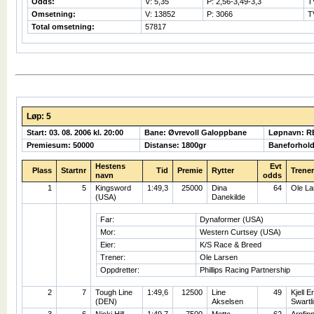
Odds:
V: 5,35
P: 2,56-3,49-3,3
T
Omsetning:
V: 13852
P: 3066
T
Total omsetning:
57817
Løp: 5
Start: 03. 08. 2006 kl. 20:00
Bane: Øvrevoll Galoppbane
Løpnavn: R
Premiesum: 50000
Distanse: 1800gr
Baneforhold
Hestens
Evt
Plass
Startnr
Tid
Premie
Rytter
Trener
navn
odds
1
5
Kingsword
1:49,3
25000
Dina
64
Ole La
(USA)
Danekilde
Far:
Dynaformer (USA)
Mor:
Western Curtsey (USA)
Eier:
K/S Race & Breed
Trener:
Ole Larsen
Oppdretter:
Phillips Racing Partnership
2
7
Tough Line
1:49,6
12500
Line
49
Kjell Er
(DEN)
Akselsen
Swartl