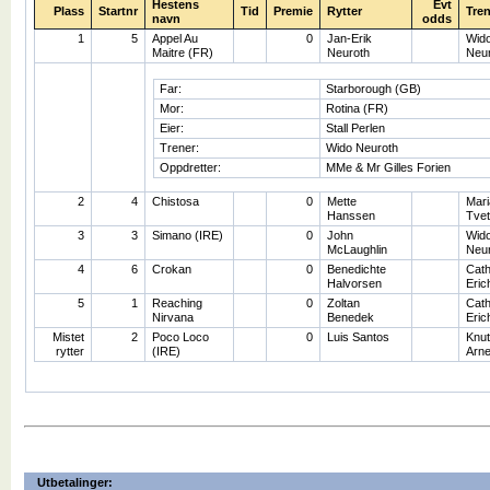
Hestens
Evt
Plass
Startnr
Tid
Premie
Rytter
Tren
navn
odds
1
5
Appel Au
0
Jan-Erik
Wid
Maitre (FR)
Neuroth
Neur
Far:
Starborough (GB)
Mor:
Rotina (FR)
Eier:
Stall Perlen
Trener:
Wido Neuroth
Oppdretter:
MMe & Mr Gilles Forien
2
4
Chistosa
0
Mette
Mar
Hanssen
Tvet
3
3
Simano (IRE)
0
John
Wid
McLaughlin
Neur
4
6
Crokan
0
Benedichte
Cath
Halvorsen
Eric
5
1
Reaching
0
Zoltan
Cath
Nirvana
Benedek
Eric
Mistet
2
Poco Loco
0
Luis Santos
Knu
rytter
(IRE)
Arn
Utbetalinger: