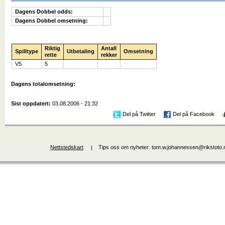
Dagens Dobbel odds:
Dagens Dobbel omsetning:
Riktig
Antall
Spilltype
Utbetaling
Omsetning
rette
rekker
V5
5
Dagens totalomsetning:
Sist oppdatert:
03.08.2006 - 21:32
Del på Twitter
Del på Facebook
Nettstedskart
Tips oss om nyheter: tom.w.johannessen@rikstoto.