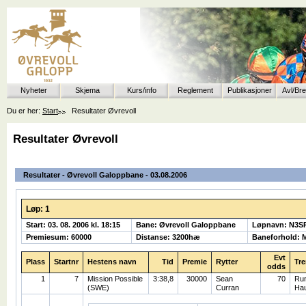
Nyheter
Skjema
Kurs/info
Reglement
Publikasjoner
Avl/Br
Du er her:
Start
Resultater Øvrevoll
Resultater Øvrevoll
Resultater - Øvrevoll Galoppbane - 03.08.2006
Løp: 1
Start: 03. 08. 2006 kl. 18:15
Bane: Øvrevoll Galoppbane
Løpnavn: N3S
Premiesum: 60000
Distanse: 3200hæ
Baneforhold: 
Evt
Plass
Startnr
Hestens navn
Tid
Premie
Rytter
Tre
odds
1
7
Mission Possible
3:38,8
30000
Sean
70
Ru
(SWE)
Curran
Ha