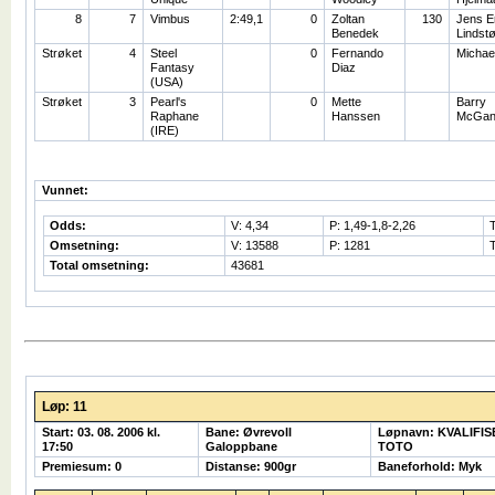
8
7
Vimbus
2:49,1
0
Zoltan
130
Jens E
Benedek
Lindstø
Strøket
4
Steel
0
Fernando
Michae
Fantasy
Diaz
(USA)
Strøket
3
Pearl's
0
Mette
Barry
Raphane
Hanssen
McGan
(IRE)
Vunnet:
Odds:
V: 4,34
P: 1,49-1,8-2,26
Omsetning:
V: 13588
P: 1281
Total omsetning:
43681
Løp: 11
Start: 03. 08. 2006 kl.
Bane: Øvrevoll
Løpnavn: KVALIFI
17:50
Galoppbane
TOTO
Premiesum: 0
Distanse: 900gr
Baneforhold: Myk