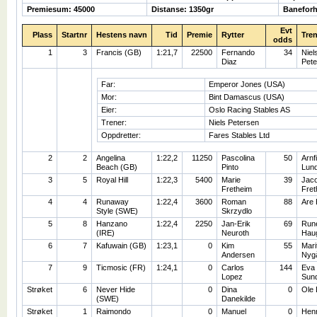
Premiesum: 45000
Distanse: 1350gr
Baneforh
Evt
Plass
Startnr
Hestens navn
Tid
Premie
Rytter
Tren
odds
1
3
Francis (GB)
1:21,7
22500
Fernando
34
Niel
Diaz
Pete
Far:
Emperor Jones (USA)
Mor:
Bint Damascus (USA)
Eier:
Oslo Racing Stables AS
Trener:
Niels Petersen
Oppdretter:
Fares Stables Ltd
2
2
Angelina
1:22,2
11250
Pascolina
50
Arnf
Beach (GB)
Pinto
Lun
3
5
Royal Hill
1:22,3
5400
Marie
39
Jac
Fretheim
Fret
4
4
Runaway
1:22,4
3600
Roman
88
Are
Style (SWE)
Skrzydlo
5
8
Hanzano
1:22,4
2250
Jan-Erik
69
Run
(IRE)
Neuroth
Hau
6
7
Kafuwain (GB)
1:23,1
0
Kim
55
Mari
Andersen
Nyg
7
9
Ticmosic (FR)
1:24,1
0
Carlos
144
Eva
Lopez
Sun
Strøket
6
Never Hide
0
Dina
0
Ole 
(SWE)
Danekilde
Strøket
1
Raimondo
0
Manuel
0
Henr