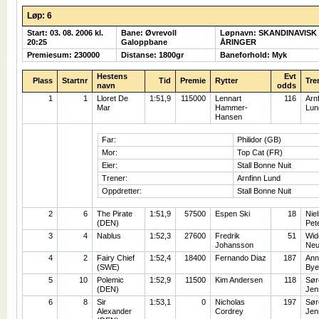
Løp: 6
Start: 03. 08. 2006 kl.
Bane: Øvrevoll
Løpnavn: SKANDINAVISK
20:25
Galoppbane
ÅRINGER
Premiesum: 230000
Distanse: 1800gr
Baneforhold: Myk
Hestens
Evt
Plass
Startnr
Tid
Premie
Rytter
Tre
navn
odds
1
1
Lloret De
1:51,9
115000
Lennart
116
Arnf
Mar
Hammer-
Lun
Hansen
Far:
Philidor (GB)
Mor:
Top Cat (FR)
Eier:
Stall Bonne Nuit
Trener:
Arnfinn Lund
Oppdretter:
Stall Bonne Nuit
2
6
The Pirate
1:51,9
57500
Espen Ski
18
Niel
(DEN)
Pet
3
4
Nablus
1:52,3
27600
Fredrik
51
Wid
Johansson
Neu
4
2
Fairy Chief
1:52,4
18400
Fernando Diaz
187
Ann
(SWE)
Bye
5
10
Polemic
1:52,9
11500
Kim Andersen
118
Sør
(DEN)
Jen
6
8
Sir
1:53,1
0
Nicholas
197
Sør
Alexander
Cordrey
Jen