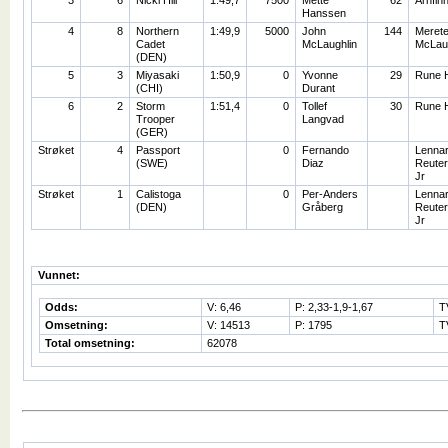
3
6
Nicki Hill
1:49,7
7500
Mette
62
Arnfin
Hanssen
4
8
Northern
1:49,9
5000
John
144
Meret
Cadet
McLaughlin
McLaug
(DEN)
5
3
Miyasaki
1:50,9
0
Yvonne
29
Rune 
(CHI)
Durant
6
2
Storm
1:51,4
0
Tollef
30
Rune 
Trooper
Langvad
(GER)
Strøket
4
Passport
0
Fernando
Lennar
(SWE)
Diaz
Reuter
Jr
Strøket
1
Calistoga
0
Per-Anders
Lennar
(DEN)
Gråberg
Reuter
Jr
Vunnet:
Odds:
V: 6,46
P: 2,33-1,9-1,67
T
Omsetning:
V: 14513
P: 1795
T
Total omsetning:
62078