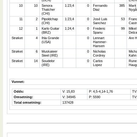
(DEN)
Erich
10
10
Senora
1:23,4
0
Fernando
385
Marit
Thatcher
Diaz
Nygå
(CHI)
11
2
Pipoldchap
1:23,4
0
José Luis
53
Franc
(CHI)
Sanchez
Cast
12
1
Karlo Guitar
1:24,4
0
Frederic
99
Mikel
(BRZ)
Spanu
Delza
Strøket
4
Ihla Grande
0
Lennart
Are 
(USA)
Hammer-
Hansen
Strøket
6
Muskateer
0
Nicholas
Micha
Steel (IRE)
Cordrey
Kahn
Strøket
14
Soudelor
0
Carlos
Rune
(IRE)
Lopez
Haug
Vunnet:
Odds:
V: 15,83
P: 4,5-4,14-1,76
TV
Omsetning:
V: 34945
P: 5590
TV
Total omsetning:
137428