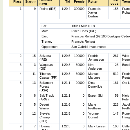
Plass
Startnr
Tid
Premie
Rytter
Tren
navn
odds
1
9
Ricine (IRE)
1:20,4
300000
Francois-
158
Franc
Xavier
Roha
Bertras
Far:
Titus Livius (FR)
Mor:
Rince Deas (IRE)
Eier:
Francois Rohaut (92 100 Boulogne Cede
Trener:
Francois Rohaut
Oppdretter:
San Gabriel Investments
2
15
Solvana
1:20,5
100000
Fredrik
267
Wido
(IRE)
Johansson
Neur
3
3
Waquaas
1:20,8
50000
Kim
25
Bend
(GB)
Andersen
4
11
Tiberius
1:20,8
30000
Manuel
512
Fredr
Caesar (FR)
Martinez
Reute
5
13
Bellamont
1:21,1
20000
Dina
181
Ole L
Forest
Danekilde
(USA)
6
8
Salt Track
1:21,1
0
Espen Ski
59
Niels
(ARG)
Pete
7
5
Desert
1:21,6
0
Marie
223
Jaco
Warrior
Fretheim
Freth
8
12
Steve's
1:22,5
0
Yvonne
147
Rune
Champ
Durant
Haug
(CHI)
9
7
Hovman
1:22,5
0
Mark Larsen
108
Cathr