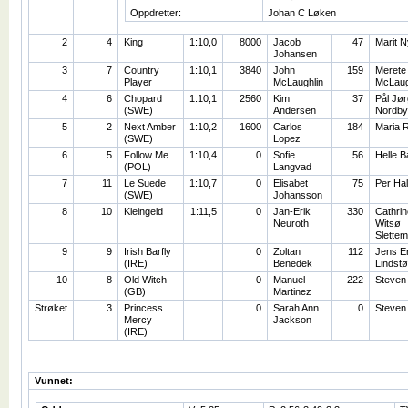
Oppdretter:
Johan C Løken
2
4
King
1:10,0
8000
Jacob
47
Marit 
Johansen
3
7
Country
1:10,1
3840
John
159
Merete
Player
McLaughlin
McLaug
4
6
Chopard
1:10,1
2560
Kim
37
Pål Jø
(SWE)
Andersen
Nordby
5
2
Next Amber
1:10,2
1600
Carlos
184
Maria 
(SWE)
Lopez
6
5
Follow Me
1:10,4
0
Sofie
56
Helle 
(POL)
Langvad
7
11
Le Suede
1:10,7
0
Elisabet
75
Per Hal
(SWE)
Johansson
8
10
Kleingeld
1:11,5
0
Jan-Erik
330
Cathrin
Neuroth
Witsø
Slettem
9
9
Irish Barfly
0
Zoltan
112
Jens Er
(IRE)
Benedek
Lindstø
10
8
Old Witch
0
Manuel
222
Steven 
(GB)
Martinez
Strøket
3
Princess
0
Sarah Ann
0
Steven 
Mercy
Jackson
(IRE)
Vunnet: