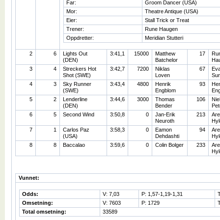
Far:
Groom Dancer (USA)
Mor:
Theatre Antique (USA)
Eier:
Stall Trick or Treat
Trener:
Rune Haugen
Oppdretter:
Meridian Stutteri
2
6
Lights Out
3:41,1
15000
Matthew
17
Ru
(DEN)
Batchelor
Ha
3
4
Streckers Hot
3:42,7
7200
Niklas
67
Ev
Shot (SWE)
Loven
Su
4
3
Sky Runner
3:43,4
4800
Henrik
93
Hen
(SWE)
Engblom
En
5
2
Lenderline
3:44,6
3000
Thomas
106
Nie
(DEN)
Bender
Pet
6
5
Second Wind
3:50,8
0
Jan-Erik
213
Are
Neuroth
Hy
7
1
Carlos Paz
3:58,3
0
Eamon
94
Are
(USA)
Dehdashti
Hy
8
8
Baccalao
3:59,6
0
Colin Bolger
233
Are
Hy
Vunnet:
Odds:
V: 7,03
P: 1,57-1,19-1,31
Omsetning:
V: 7603
P: 1729
Total omsetning:
33589