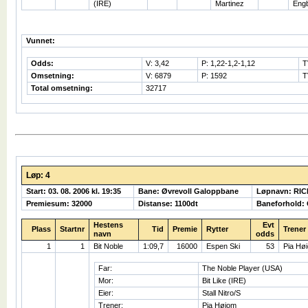
(IRE)
Martinez
Eng
Vunnet:
Odds:
V: 3,42
P: 1,22-1,2-1,12
T
Omsetning:
V: 6879
P: 1592
T
Total omsetning:
32717
Løp: 4
Start: 03. 08. 2006 kl. 19:35
Bane: Øvrevoll Galoppbane
Løpnavn: RI
Premiesum: 32000
Distanse: 1100dt
Baneforhold:
Hestens
Evt
Plass
Startnr
Tid
Premie
Rytter
Trener
navn
odds
1
1
Bit Noble
1:09,7
16000
Espen Ski
53
Pia Hø
Far:
The Noble Player (USA)
Mor:
Bit Like (IRE)
Eier:
Stall Nitro/S
Trener:
Pia Høiom