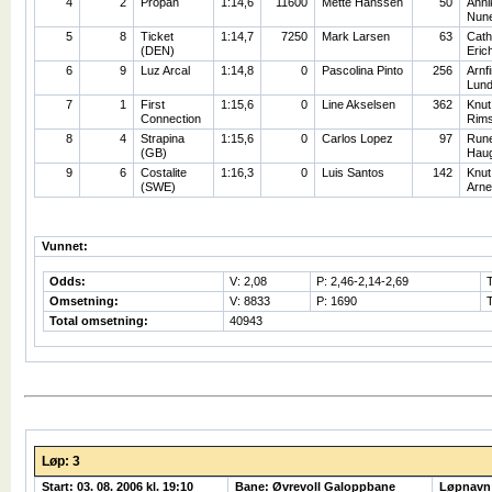
4
2
Propan
1:14,6
11600
Mette Hanssen
50
Anni
Nun
5
8
Ticket
1:14,7
7250
Mark Larsen
63
Cath
(DEN)
Eric
6
9
Luz Arcal
1:14,8
0
Pascolina Pinto
256
Arnf
Lun
7
1
First
1:15,6
0
Line Akselsen
362
Knut
Connection
Rims
8
4
Strapina
1:15,6
0
Carlos Lopez
97
Run
(GB)
Hau
9
6
Costalite
1:16,3
0
Luis Santos
142
Knut
(SWE)
Arne
Vunnet:
Odds:
V: 2,08
P: 2,46-2,14-2,69
Omsetning:
V: 8833
P: 1690
Total omsetning:
40943
Løp: 3
Start: 03. 08. 2006 kl. 19:10
Bane: Øvrevoll Galoppbane
Løpnavn