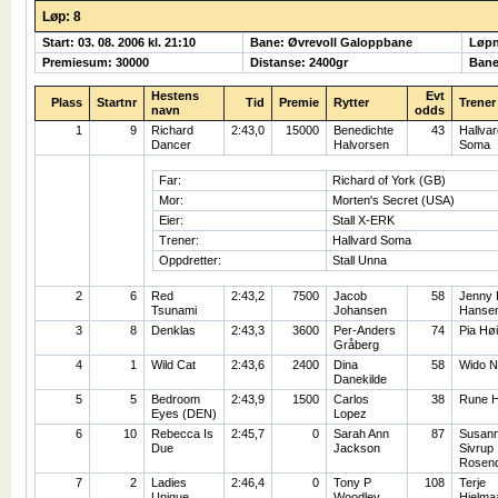
Løp: 8
Start: 03. 08. 2006 kl. 21:10
Bane: Øvrevoll Galoppbane
Løp
Premiesum: 30000
Distanse: 2400gr
Bane
Hestens
Evt
Plass
Startnr
Tid
Premie
Rytter
Trener
navn
odds
1
9
Richard
2:43,0
15000
Benedichte
43
Hallvar
Dancer
Halvorsen
Soma
Far:
Richard of York (GB)
Mor:
Morten's Secret (USA)
Eier:
Stall X-ERK
Trener:
Hallvard Soma
Oppdretter:
Stall Unna
2
6
Red
2:43,2
7500
Jacob
58
Jenny 
Tsunami
Johansen
Hanse
3
8
Denklas
2:43,3
3600
Per-Anders
74
Pia Hø
Gråberg
4
1
Wild Cat
2:43,6
2400
Dina
58
Wido N
Danekilde
5
5
Bedroom
2:43,9
1500
Carlos
38
Rune 
Eyes (DEN)
Lopez
6
10
Rebecca Is
2:45,7
0
Sarah Ann
87
Susan
Due
Jackson
Sivrup
Rosenq
7
2
Ladies
2:46,4
0
Tony P
108
Terje
Unique
Woodley
Hjelma