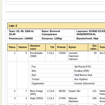
Løp: 2
Start: 03. 08. 2006 kl.
Bane: Øvrevoll
Løpnavn: EIVIND ECK
18:40
Galoppbane
VANDREPOKAL
Premiesum: 145000
Distanse: 1200gr
Baneforhold: Myk
Hestens
Evt
Plass
Startnr
Tid
Premie
Rytter
Tren
navn
odds
1
5
Escarpada
1:13,1
72500
Lennart
20
Are 
(SWI)
Hammer-
Hansen
Far:
Val Royal (FR)
Mor:
Exalina (IRE)
Eier:
Stall Bonne Nuit
Trener:
Are Hyldmo
Oppdretter:
Gestüt Söhrenhof
2
7
Best Image
1:13,6
36250
Espen Ski
121
Niel
(IRE)
Pete
3
3
Naja (DEN)
1:14,2
17400
Manuel
106
Knut
Martinez
Arne