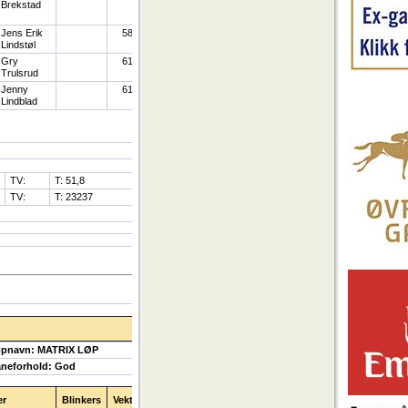
Brekstad
Jens Erik
58
Lindstøl
Gry
61
Trulsrud
Jenny
61
Lindblad
TV:
T: 51,8
TV:
T: 23237
pnavn: MATRIX LØP
neforhold: God
er
Blinkers
Vekt