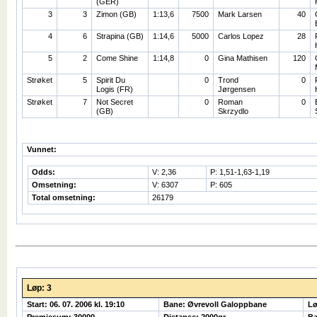
(GER)
3
3
Zimon (GB)
1:13,6
7500
Mark Larsen
40
4
6
Strapina (GB)
1:14,6
5000
Carlos Lopez
28
5
2
Come Shine
1:14,8
0
Gina Mathisen
120
Strøket
5
Spirit Du
0
Trond
0
Logis (FR)
Jørgensen
Strøket
7
Not Secret
0
Roman
0
(GB)
Skrzydlo
Vunnet:
Odds:
V: 2,36
P: 1,51-1,63-1,19
Omsetning:
V: 6307
P: 605
Total omsetning:
26179
Løp: 3
Start: 06. 07. 2006 kl. 19:10
Bane: Øvrevoll Galoppbane
Lø
Premiesum: 30000
Distanse: 2000gr
Ba