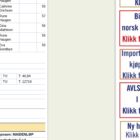
Haugen
Cathrine
59
Erichsen
Rune
57
Haugen
Gina
56
Mathisen
Rune
59
Haugen
Eva
59
Sundbye
TV:
T: 40,84
TV:
T: 12719
pnavn: MAIDENLØP
neforhold: God