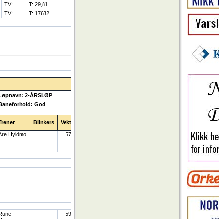
TV:
T: 29,81
TV:
T: 17632
Løpnavn: 2-ÅRSLØP
Baneforhold: God
Trener
Blinkers
Vekt
Are Hyldmo
57
Rune
59