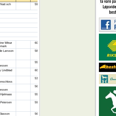
Natt och
59
ine Witsø
60
emark
ie Larsson
58
55
essen
 Lindblad
60
53
enschloss
56
essen
 Hjelmaas
55
 Petersen
59
liasson
56