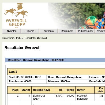
Nyheter
Skjema
Kurs/info
Reglement
Publikasjoner
Avl/Br
Du er her:
Start
Resultater Øvrevoll
Resultater Øvrevoll
Resultater - Øvrevoll Galoppbane - 06.07.2006
Løp: 1
Start: 06. 07. 2006 kl. 18:15
Bane: Øvrevoll Galoppbane
Løpnavn: N
Premiesum: 60000
Distanse: 3200hæ
Baneforhold
Evt
Plass
Startnr
Hestens navn
Tid
Premie
Rytter
odds
1
4
Lights Out
3:40,3
30000
Matthew
31
(DEN)
Batchelor