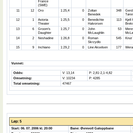
France
(SWE)
11
12
Oro
1:25,4
0
Zoltan
348
Gerd
Benedek
Tønn
12
1
Astoria
1:25,5
0
Benedichte
113
Kjell 
Theater
Halvorsen
Brek
13
6
Groom's
1:25,7
0
John
53
Mere
Daughter
McLaughlin
McLa
14
2
Neshadine
1:26,8
0
Roman
545
Knut
Skrzydlo
15
9
Inchiano
1:29,2
0
Line Akselsen
177
Wera
Vunnet:
Odds:
V: 13,14
P: 2,81-2,1-4,82
Omsetning:
V: 10234
P: 4285
Total omsetning:
47467
Løp: 5
Start: 06. 07. 2006 kl. 20:00
Bane: Øvrevoll Galoppbane