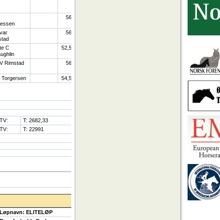
56
essen
Ivar
56
stad
te C
52,5
ughlin
 V Rimstad
56
 Torgersen
54,5
TV:
T: 2682,33
TV:
T: 22991
Løpnavn: ELITELØP