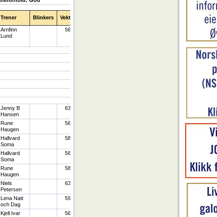
Trener
Blinkers
Vekt
Arnfinn
56
Lund
Jenny B
63
Hansen
Rune
56
Haugen
Hallvard
58
Soma
Hallvard
56
Soma
Rune
58
Haugen
Niels
63
Petersen
Lena Natt
59
och Dag
Kjell Ivar
56