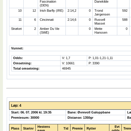
Fascination
Danekilde
(DEN)
10
12
Irish Barfly (IRE)
2:14,2
0
Trond
592
Jørgensen
11
6
Cincinnati
2:14,6
0
Russell
588
Masset
Strøket
2
Amber Du Vie
0
Mette
0
(SWE)
Hanssen
Vunnet:
Odds:
V: 1,7
P: 1,01-1,21-1,11
Omsetning:
V: 10661
P: 3390
Total omsetning:
46945
Løp: 4
Start: 06. 07. 2006 kl. 19:35
Bane: Øvrevoll Galoppbane
Lø
Premiesum: 30000
Distanse: 1350gr
Ba
Hestens
Evt
Plass
Startnr
Tid
Premie
Rytter
Tren
navn
odds