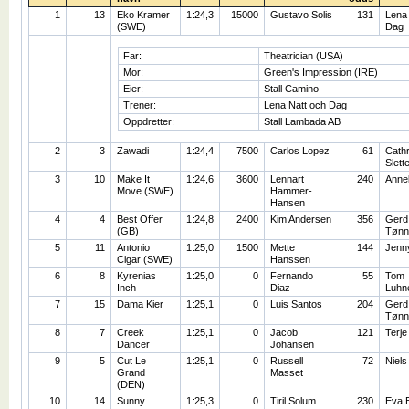
1
13
Eko Kramer
1:24,3
15000
Gustavo Solis
131
Lena 
(SWE)
Dag
Far:
Theatrician (USA)
Mor:
Green's Impression (IRE)
Eier:
Stall Camino
Trener:
Lena Natt och Dag
Oppdretter:
Stall Lambada AB
2
3
Zawadi
1:24,4
7500
Carlos Lopez
61
Cathr
Slett
3
10
Make It
1:24,6
3600
Lennart
240
Annel
Move (SWE)
Hammer-
Hansen
4
4
Best Offer
1:24,8
2400
Kim Andersen
356
Gerd
(GB)
Tønn
5
11
Antonio
1:25,0
1500
Mette
144
Jenny
Cigar (SWE)
Hanssen
6
8
Kyrenias
1:25,0
0
Fernando
55
Tom
Inch
Diaz
Luhn
7
15
Dama Kier
1:25,1
0
Luis Santos
204
Gerd
Tønn
8
7
Creek
1:25,1
0
Jacob
121
Terje
Dancer
Johansen
9
5
Cut Le
1:25,1
0
Russell
72
Niels
Grand
Masset
(DEN)
10
14
Sunny
1:25,3
0
Tiril Solum
230
Eva E