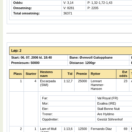
Odds:
V: 3,14
P: 1,32-1,72-1,43
Omsetning:
V: 8281
P: 2205
Total omsetning:
36371
Løp: 2
Start: 06. 07. 2006 kl. 18:40
Bane: Øvrevoll Galoppbane
Premiesum: 50000
Distanse: 1200gr
Hestens
Evt
Plass
Startnr
Tid
Premie
Rytter
navn
odds
1
4
Escarpada
1:12,7
25000
Lennart
23
(SWI)
Hammer-
Hansen
Far:
Val Royal (FR)
Mor:
Exalina (IRE)
Eier:
Stall Bonne Nuit
Trener:
Are Hyldmo
Oppdretter:
Gestüt Söhrenhof
2
1
Lam of Mull
1:13,6
12500
Fernando Diaz
69