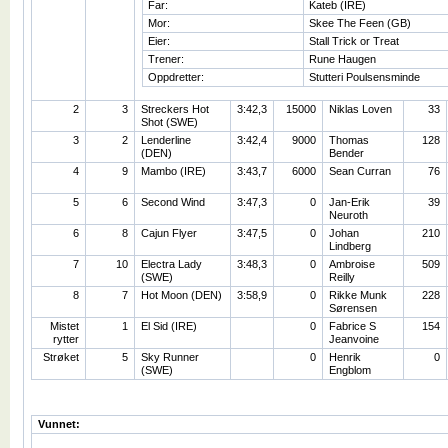
Far:
Kateb (IRE)
Mor:
Skee The Feen (GB)
Eier:
Stall Trick or Treat
Trener:
Rune Haugen
Oppdretter:
Stutteri Poulsensminde
2
3
Streckers Hot
3:42,3
15000
Niklas Loven
33
Shot (SWE)
3
2
Lenderline
3:42,4
9000
Thomas
128
(DEN)
Bender
4
9
Mambo (IRE)
3:43,7
6000
Sean Curran
76
5
6
Second Wind
3:47,3
0
Jan-Erik
39
Neuroth
6
8
Cajun Flyer
3:47,5
0
Johan
210
Lindberg
7
10
Electra Lady
3:48,3
0
Ambroise
509
(SWE)
Reilly
8
7
Hot Moon (DEN)
3:58,9
0
Rikke Munk
228
Sørensen
Mistet
1
El Sid (IRE)
0
Fabrice S
154
rytter
Jeanvoine
Strøket
5
Sky Runner
0
Henrik
0
(SWE)
Engblom
Vunnet: