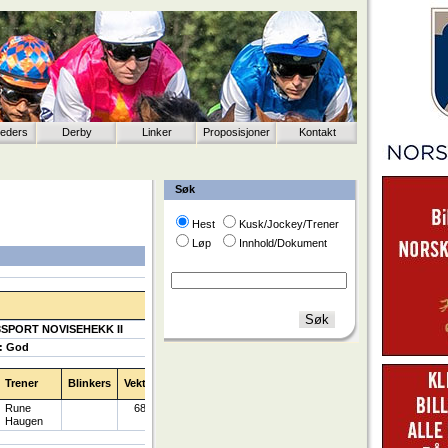
eeders
Derby
Linker
Proposisjoner
Kontakt
Søk
Hest
Kusk/Jockey/Trener
Løp
Innhold/Dokument
3SPORT NOVISEHEKK II
: God
Trener
Blinkers
Vekt
Rune
68
Haugen