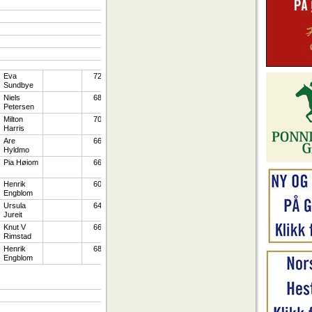
Eva
72
Sundbye
Niels
68
Petersen
Milton
70
Harris
Are
66
Hyldmo
Pia Høiom
66
Henrik
60
Engblom
Ursula
64
Jureit
Knut V
66
Rimstad
Henrik
68
Engblom