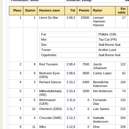
Evt
Plass
Startnr
Hestens navn
Tid
Premie
Rytter
odds
1
1
Lloret De Mar
2:08,3
15000
Lennart
17
Hammer-
Hansen
Far:
Philidor (GB)
Mor:
Top Cat (FR)
Eier:
Stall Bonne Nuit
Trener:
Arnfinn Lund
Oppdretter:
Stall Bonne Nuit
2
8
Red Tsunami
2:08,4
7500
Jacob
122
Johansen
3
9
Bedroom Eyes
2:08,6
3600
Carlos Lopez
62
(DEN)
4
3
Richard Dancer
2:10,1
2400
Benedichte
164
Halvorsen
5
7
Milliondollarbaby
2:10,4
1500
Kim Andersen
74
(IRE)
6
5
Wishmaster
2:11,6
0
Fernando
132
(GER)
Diaz
7
10
Oberlech (DEN)
2:11,7
0
Luis Santos
215
8
4
Chocolat (SWE)
2:12,3
0
Nathalie
254
Andersson
9
11
Wiks
2:12,8
0
Dina
328