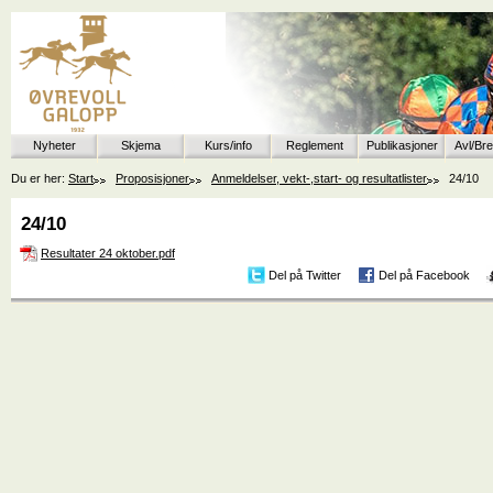
Nyheter
Skjema
Kurs/info
Reglement
Publikasjoner
Avl/Br
Du er her:
Start
Proposisjoner
Anmeldelser, vekt-,start- og resultatlister
24/10
24/10
Resultater 24 oktober.pdf
Del på Twitter
Del på Facebook