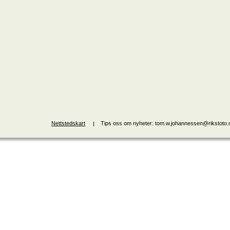
Nettstedskart
Tips oss om nyheter: tom.w.johannessen@rikstoto.