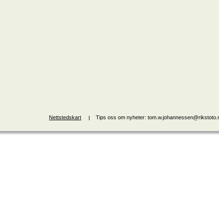
Nettstedskart
Tips oss om nyheter: tom.w.johannessen@rikstoto.