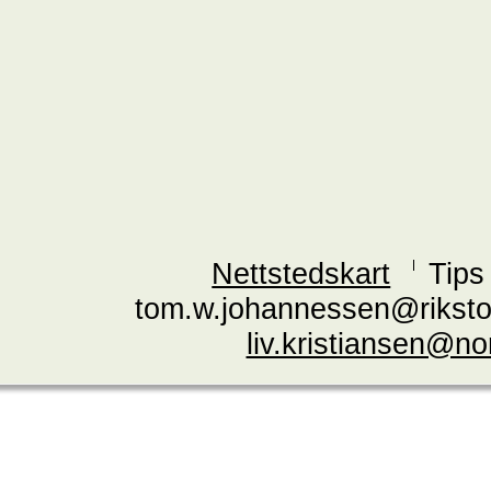
Nettstedskart
Tips
tom.w.johannessen@riksto
liv.kristiansen@n