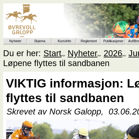
Nyheter
Skjema
Kurs/info
Reglement
Publikasjoner
Avl/Br
Du er her:
Start
Nyheter
2026
Ju
Løpene flyttes til sandbanen
VIKTIG informasjon: L
flyttes til sandbanen
Skrevet av Norsk Galopp,
03.06.2