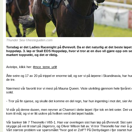
Thunder Sea ©hesteguiden.com
Torsdag er det Ladies Racenight på Øvrevoll. Da er det naturlig at det beste løpet
hoppeløp. 3. løp er Stall EOS Hoppeløp, hvor vi tror at en duo vil gjøre opp om 
markert toppvekt, og det er riktig.
Avistips, klikk her:
#mce_temp_url#
Åtte seire og 17 av 20 på trippel er enorme tall, og ser vi på løpene i Skandinavia, har 
de tre.
Nærmest vår favoritt tror vi mest på Mauna Queen. Viste utvikling gjennom hele fjoråret
solid.
- Tror på fin sjanse, og skulle det komme en del regn, har hun ingenting i mot det, sier
Vi står på denne duoen, men nevner at Chamori i dette løpet i fjor tok en lett seier. Det 
kom til mål, og vi er litt usikre på hvilken verdi det løpet hadde.
Vår banker blir 7 Theonello i V65-1. Han var overlegen sist han løp på Øvrevoll. Sist s
skygge på vei til start på Jägersro, og Oliver Wilson falt av. Vi tror Theonello har mer å 
Vårt største problem var spørsmålet "hvor god er Zofi"? På Derbydagen i fjor startet hun