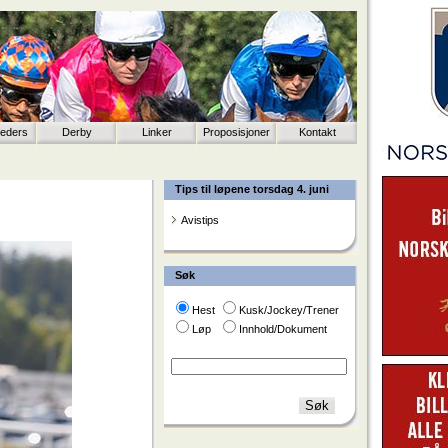
eeders
Derby
Linker
Proposisjoner
Kontakt
Tips til løpene torsdag 4. juni
Avistips
Søk
Hest
Kusk/Jockey/Trener
Løp
Innhold/Dokument