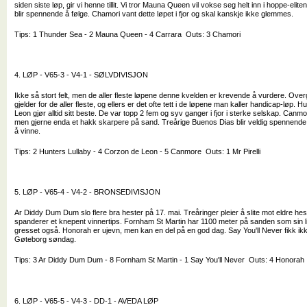
siden siste løp, gir vi henne tillit. Vi tror Mauna Queen vil vokse seg helt inn i hoppe-elite
blir spennende å følge. Chamori vant dette løpet i fjor og skal kanskje ikke glemmes.
Tips: 1 Thunder Sea - 2 Mauna Queen - 4 Carrara Outs: 3 Chamori
4. LØP - V65-3 - V4-1 - SØLVDIVISJON
Ikke så stort felt, men de aller fleste løpene denne kvelden er krevende å vurdere. Over
gjelder for de aller fleste, og ellers er det ofte tett i de løpene man kaller handicap-løp.
Leon gjør alltid sitt beste. De var topp 2 fem og syv ganger i fjor i sterke selskap. Canmo
men gjerne enda et hakk skarpere på sand. Treårige Buenos Dias blir veldig spennende å
å vinne.
Tips: 2 Hunters Lullaby - 4 Corzon de Leon - 5 Canmore Outs: 1 Mr Pirelli
5. LØP - V65-4 - V4-2 - BRONSEDIVISJON
Ar Diddy Dum Dum slo flere bra hester på 17. mai. Treåringer pleier å slite mot eldre he
spanderer et knepent vinnertips. Fornham St Martin har 1100 meter på sanden som sin l
gresset også. Honorah er ujevn, men kan en del på en god dag. Say You'll Never fikk ikk
Gøteborg søndag.
Tips: 3 Ar Diddy Dum Dum - 8 Fornham St Martin - 1 Say You'll Never Outs: 4 Honorah
6. LØP - V65-5 - V4-3 - DD-1 - AVEDA LØP