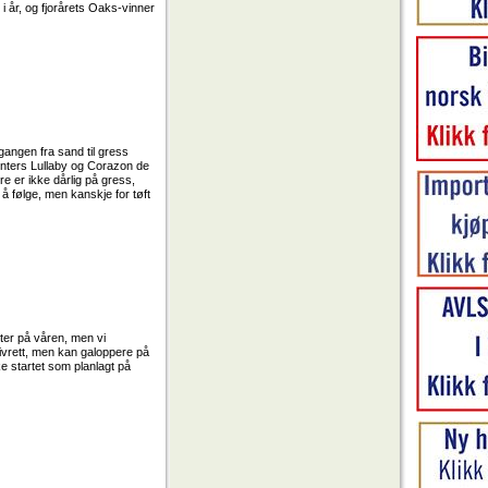
n i år, og fjorårets Oaks-vinner
gangen fra sand til gress
 Hunters Lullaby og Corazon de
re er ikke dårlig på gress,
 følge, men kanskje for tøft
ster på våren, men vi
ivrett, men kan galoppere på
e startet som planlagt på