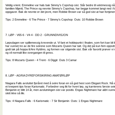
Veldig vrient. Emmeline var hals bak Simmy's Copshop sist. Står bedre til vektmessig nå o
familien Mjønli, The Prince og nevnte Simmy's Copshop, har begge kommet langt ned i for
oppgaver. Bak de nevnte er det jevnt, men Robbie Brown var så god sist at han fortjener 
Tips: 2 Emmeline - 6 The Prince - 7 Simmy's Copshop Outs: 10 Robbie Brown
7. LØP - V65-6 - V4-4 - DD-2 - GRUNNDIVISJON
Løpsdagen ser spillemessig krevende ut. Vi fant et holdepunkt i finalen, som fort kan bli 
har vunnet tre av de fire seirene som Mozarts Queen har tatt. Og det på kun fem oppsitt
godt tak på hoppa til Are Hyldmo, og formen var stigende sist. Bak vår favoritt prøver v
og vil normalt like overgangen til gress.
Tips: 8 Mozarts Queen - 4 Trent - 6 Diggit Outs 3 Camar
8. LØP - AGRIA DYREFORSIKIRING AMATØRLØP
Niagara Falls avsluttet fjoråret med å seire foran en så god hest som Elegant Rock. Nå 
et knepent tips foran Karismatic. Forbedrer seg litt for hvert løp, og karrierens første s
Benjamin er blitt 14 år, men avslutningen sist var positiv. Engas Nightmare har aldri vunn
slett ikke så ille.
Tips: 4 Niagara Falls - 6 Karismatic - 7 Sir Benjamin Outs: 1 Engas Nightmare