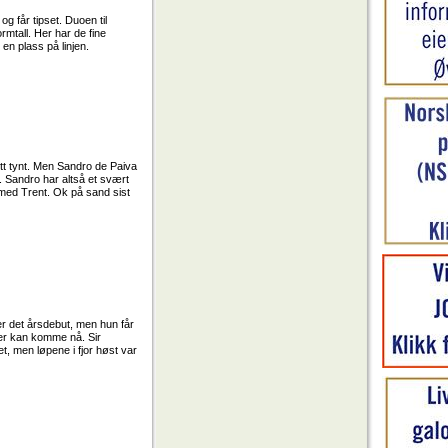
g får tipset. Duoen til
mtall. Her har de fine
en plass på linjen.
litt tynt. Men Sandro de Paiva
. Sandro har altså et svært
i med Trent. Ok på sand sist
er det årsdebut, men hun får
eier kan komme nå. Sir
et, men løpene i fjor høst var