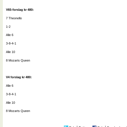
V65-forslag kr 480:
7 Theonello
1-2
Alle 6
3-8-4-1
Alle 10
8 Mozarts Queen
V4 forslag kr 480:
Alle 6
3-8-4-1
Alle 10
8 Mozarts Queen