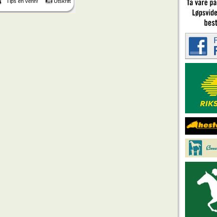
Tips en venn!
Utskrift