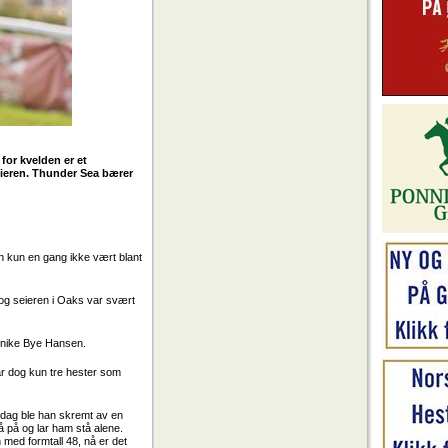
 for kvelden er et
seieren. Thunder Sea bærer
hun kun en gang ikke vært blant
 og seieren i Oaks var svært
 Annike Bye Hansen.
var dog kun tre hester som
øndag ble han skremt av en
gå på og lar ham stå alene.
 med formtall 48, nå er det