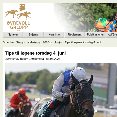
Nyheter
Skjema
Kurs/info
Reglement
Publikasjoner
Avl/Br
Du er her:
Start
Nyheter
2026
Juni
Tips til løpene torsdag 4. juni
Tips til løpene torsdag 4. juni
Skrevet av Birger Christensen,
03.06.2026