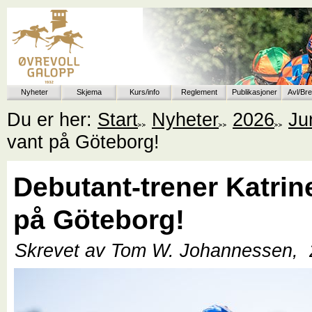
Nyheter
Skjema
Kurs/info
Reglement
Publikasjoner
Avl/Br
Du er her:
Start
Nyheter
2026
Ju
vant på Göteborg!
Debutant-trener Katrin
på Göteborg!
Skrevet av Tom W. Johannessen,