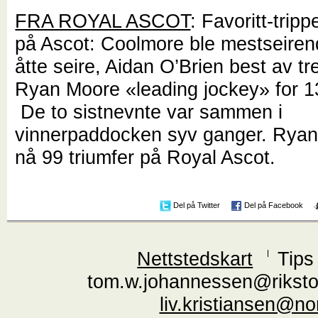
FRA ROYAL ASCOT
: Favoritt-tripp
på Ascot: Coolmore ble mestseiren
åtte seire, Aidan O’Brien best av t
Ryan Moore «leading jockey» for 1
De to sistnevnte var sammen i
vinnerpaddocken syv ganger. Ryan
nå 99 triumfer på Royal Ascot.
Del på Twitter
Del på Facebook
Nettstedskart
Tips
tom.w.johannessen@riksto
liv.kristiansen@n