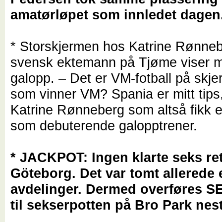
amatørløpet som innledet dagen
* Storskjermen hos Katrine Rønne
svensk ektemann på Tjøme viser 
galopp. – Det er VM-fotball på sk
som vinner VM? Spania er mitt tips,
Katrine Rønneberg som altså fikk en
som debuterende galopptrener.
* JACKPOT: Ingen klarte seks re
Göteborg. Det var tomt allerede 
avdelinger. Dermed overføres S
til sekserpotten på Bro Park nes