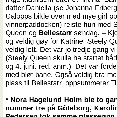
datter Daniella (se Johanna Friber
Galopps bilde over med mye girl po
vinnerpaddocken) reiste hun med S
Queen og
Bellestarr
søndag. – K
og veldig gøy for Katrine! Steely 
veldig lett. Det var jo tredje gang vi
(Steely Queen skulle ha startet bå
og 4. juni, red. anm.). Det var ford
med bløt bane. Også veldig bra me
plass til Bellestarr, oppsummerer T
* Nora Hagelund Holm ble to ga
nummer tre på Göteborg, Karoli
Pedersen tok samme plassering 