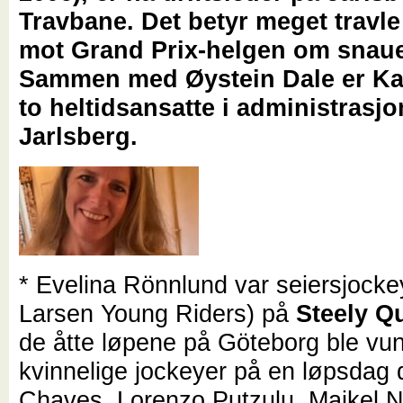
Travbane. Det betyr meget travle
mot Grand Prix-helgen om snaue
Sammen med Øystein Dale er Kat
to heltidsansatte i administrasj
Jarlsberg.
* Evelina Rönnlund var seiersjocke
Larsen Young Riders) på
Steely Q
de åtte løpene på Göteborg ble vu
kvinnelige jockeyer på en løpsdag 
Chaves, Lorenzo Putzulu, Maikel 