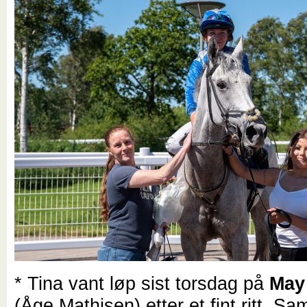
* Tina vant løp sist torsdag på
May
(Åge Mathisen) etter et fint ritt. 