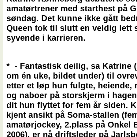
amatørtrener med starthest på 
søndag. Det kunne ikke gått bedr
Queen tok til slutt en veldig lett 
syvende i karrieren.
* - Fantastisk deilig, sa Katrine (
om én uke, bildet under) til ovre
etter et løp hun fulgte, heiende
og naboer på storskjerm i hage
dit hun flyttet for fem år siden. K
kjent ansikt på Soma-stallen (f
amatørjockey, 2.plass på Onkel B
2006), er nå driftsleder på Jarls