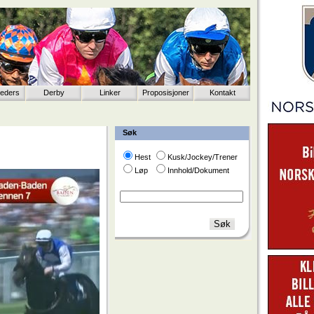
eeders
Derby
Linker
Proposisjoner
Kontakt
Søk
Hest
Kusk/Jockey/Trener
Løp
Innhold/Dokument