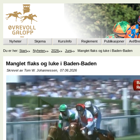
Nyheter
Skjema
Kurs/info
Reglement
Publikasjoner
Avl/Br
Du er her:
Start
Nyheter
2026
Juni
Manglet flaks og luke i Baden-Baden
Manglet flaks og luke i Baden-Baden
Skrevet av Tom W. Johannessen,
07.06.2026