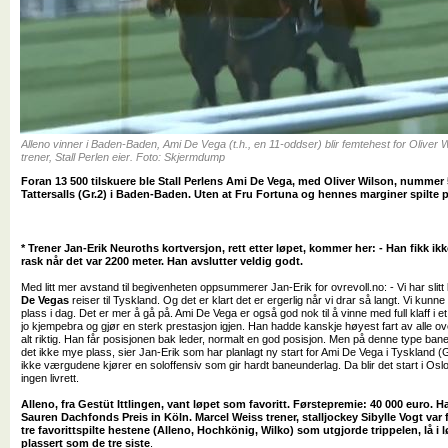
Alleno vinner i Baden-Baden, Ami De Vega (t.h., en 11-oddser) blir femtehest for Oliver 
trener, Stall Perlen eier. Foto: Skjermdump
Foran 13 500 tilskuere ble Stall Perlens Ami De Vega, med Oliver Wilson, nummer 
Tattersalls (Gr.2) i Baden-Baden. Uten at Fru Fortuna og hennes marginer spilte p
* Trener Jan-Erik Neuroths kortversjon, rett etter løpet, kommer her: - Han fikk ik
rask når det var 2200 meter. Han avslutter veldig godt.
Med litt mer avstand til begivenheten oppsummerer Jan-Erik for ovrevoll.no: - Vi har slit
De Vegas
reiser til Tyskland. Og det er klart det er ergerlig når vi drar så langt. Vi k
plass i dag. Det er mer å gå på. Ami De Vega er også god nok til å vinne med full klaff i e
jo kjempebra og gjør en sterk prestasjon igjen. Han hadde kanskje høyest fart av alle ov
alt riktig. Han får posisjonen bak leder, normalt en god posisjon. Men på denne type bane
det ikke mye plass, sier Jan-Erik som har planlagt ny start for Ami De Vega i Tyskland (G
ikke værgudene kjører en soloffensiv som gir hardt baneunderlag. Da blir det start i Osl
ingen livrett.
Alleno, fra Gestüt Ittlingen, vant løpet som favoritt. Førstepremie: 40 000 euro. 
Sauren Dachfonds Preis in Köln. Marcel Weiss trener, stalljockey Sibylle Vogt var fe
tre favorittspilte hestene (Alleno, Hochkönig, Wilko) som utgjorde trippelen, lå i 
plassert som de tre siste
.