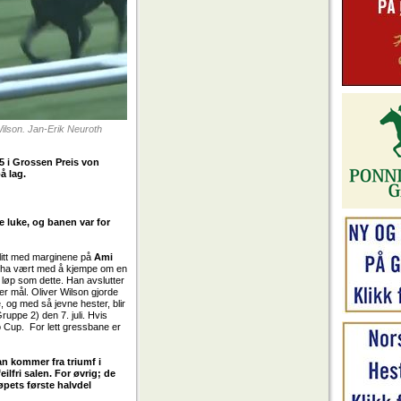
Wilson. Jan-Erik Neuroth
5 i Grossen Preis von
å lag.
ke luke, og banen var for
t litt med marginene på
Ami
unne ha vært med å kjempe om en
t løp som dette. Han avslutter
er mål. Oliver Wilson gjorde
, og med så jevne hester, blir
ruppe 2) den 7. juli. Hvis
o Cup. For lett gressbane er
Han kommer fra triumf i
ilfri salen. For øvrig; de
løpets første halvdel