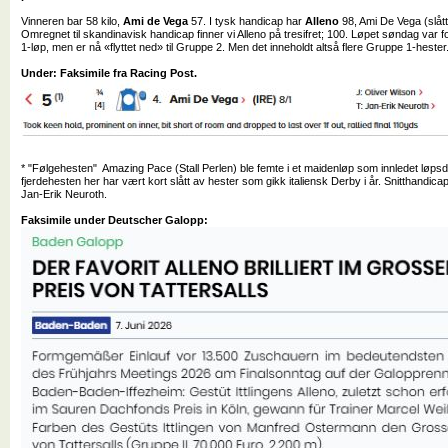
Vinneren bar 58 kilo,
Ami de Vega
57. I tysk handicap har
Alleno
98, Ami De Vega (slått
Omregnet til skandinavisk handicap finner vi Alleno på tresifret; 100. Løpet søndag var f
1-løp, men er nå «flyttet ned» til Gruppe 2. Men det inneholdt altså flere Gruppe 1-hester
Under: Faksimile fra Racing Post.
* "Følgehesten" Amazing Pace (Stall Perlen) ble femte i et maidenløp som innledet løpsd
fjerdehesten her har vært kort slått av hester som gikk italiensk Derby i år. Snitthandica
Jan-Erik Neuroth.
Faksimile under Deutscher Galopp: