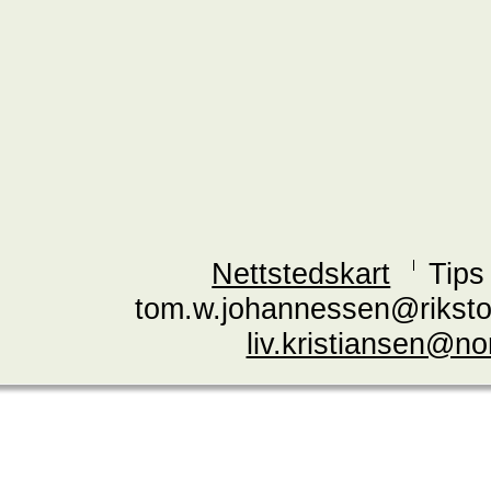
Nettstedskart
Tips
tom.w.johannessen@riksto
liv.kristiansen@n