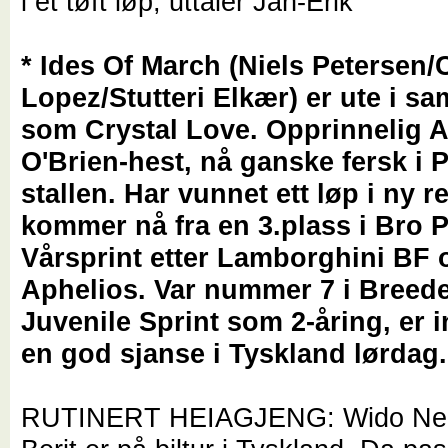
i et tøft løp, uttaler Jan-Erik
* Ides Of March (Niels Petersen/
Lopez/Stutteri Elkær) er ute i s
som Crystal Love. Opprinnelig 
O'Brien-hest, nå ganske fersk i 
stallen. Har vunnet ett løp i ny re
kommer nå fra en 3.plass i Bro 
Vårsprint etter Lamborghini BF 
Aphelios. Var nummer 7 i Breed
Juvenile Sprint som 2-åring, er 
en god sjanse i Tyskland lørda
RUTINERT HEIAGJENG: Wido Neur