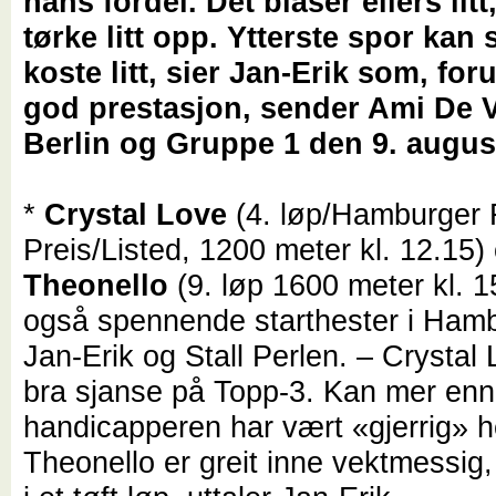
hans fordel. Det blåser ellers litt
tørke litt opp. Ytterste spor kan 
koste litt, sier Jan-Erik som, for
god prestasjon, sender Ami De V
Berlin og Gruppe 1 den 9. augus
*
Crystal Love
(4. løp/Hamburger F
Preis/Listed, 1200 meter kl. 12.15)
Theonello
(9. løp 1600 meter kl. 1
også spennende starthester i Hamb
Jan-Erik og Stall Perlen. – Crystal
bra sjanse på Topp-3. Kan mer enn 
handicapperen har vært «gjerrig» h
Theonello er greit inne vektmessig