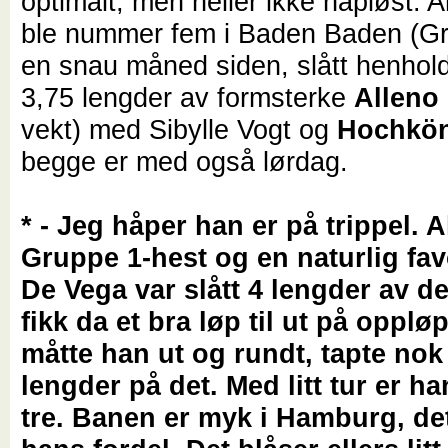
optimalt, men heller ikke håpløst.
ble nummer fem i Baden Baden (Gr
en snau måned siden, slått henhol
3,75 lengder av formsterke
Alleno
vekt) med Sibylle Vogt og
Hochkö
begge er med også lørdag.
* - Jeg håper han er på trippel. A
Gruppe 1-hest og en naturlig fav
De Vega var slått 4 lengder av de
fikk da et bra løp til ut på opplø
måtte han ut og rundt, tapte nok 
lengder på det. Med litt tur er 
tre. Banen er myk i Hamburg, det 