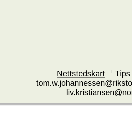
Nettstedskart
Tips
tom.w.johannessen@riksto
liv.kristiansen@n