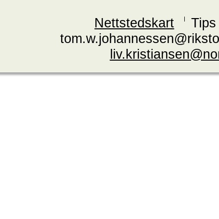
Nettstedskart
Tips
tom.w.johannessen@riksto
liv.kristiansen@n