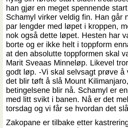
han gjør en meget spennende start 
Schamyl virker veldig fin. Han går 
par lengder med løpet i kroppen, m
nok også dette løpet. Hesten har v
borte og er ikke helt i toppform enn
at den absolutte toppformen skal væ
Marit Sveaas Minneløp. Likevel tro
godt løp. -Vi skal selvsagt prøve å
det blir tøft å slå Mount Kilimanjaro,
betingelsene blir nå. Schamyl er e
med litt svikt i banen. Nå er det me
torsdag og vi får se hvordan det slå
Zakopane er tilbake etter kastrerin