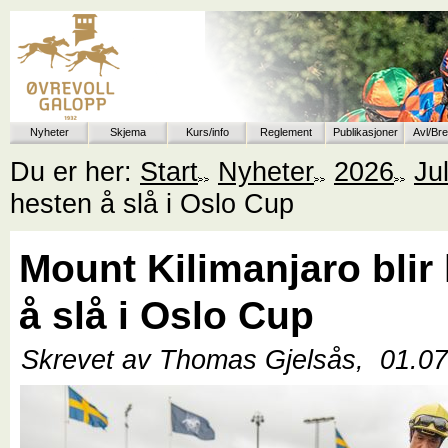
Nyheter
Skjema
Kurs/info
Reglement
Publikasjoner
Avl/Br
Du er her:
Start
Nyheter
2026
Jul
hesten å slå i Oslo Cup
Mount Kilimanjaro blir
å slå i Oslo Cup
Skrevet av Thomas Gjelsås,
01.0