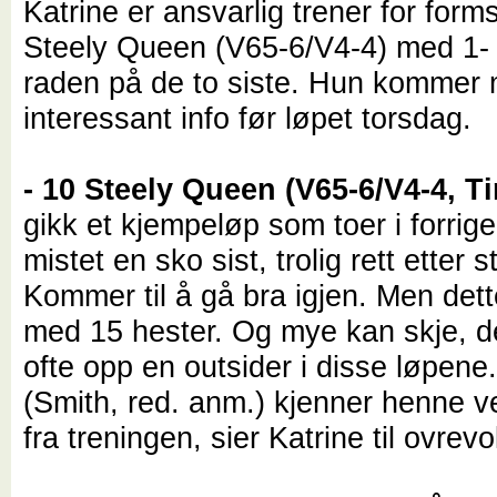
Katrine er ansvarlig trener for form
Steely Queen (V65-6/V4-4) med 1- o
raden på de to siste. Hun kommer
interessant info før løpet torsdag.
- 10 Steely Queen (V65-6/V4-4, T
gikk et kjempeløp som toer i forrige
mistet en sko sist, trolig rett etter st
Kommer til å gå bra igjen. Men dette
med 15 hester. Og mye kan skje, d
ofte opp en outsider i disse løpene
(Smith, red. anm.) kjenner henne v
fra treningen, sier Katrine til ovrevo