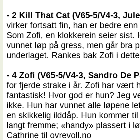
- 2 Kill That Cat (V65-5/V4-3, Ju
virker fortsatt fin, han er bedre en
Som Zofi, en klokkerein seier sist. 
vunnet løp på gress, men går bra 
underlaget. Rankes bak Zofi i dette
- 4 Zofi (V65-5/V4-3, Sandro De P
for fjerde strake i år. Zofi har vært h
fantastisk! Hvor god er hun? Jeg ve
ikke. Hun har vunnet alle løpene lett
en skikkelig ilddåp. Hun kommer til 
langt fremme; «handy» plassert i lø
Cathrine til ovrevoll.no