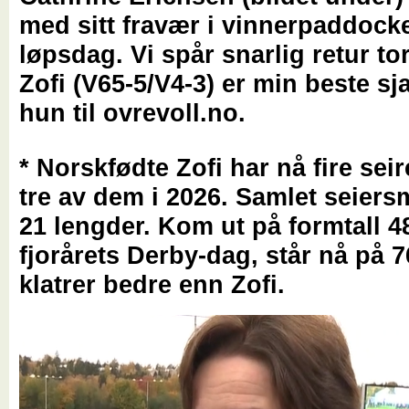
med sitt fravær i vinnerpaddocke
løpsdag. Vi spår snarlig retur to
Zofi (V65-5/V4-3) er min beste sj
hun til ovrevoll.no.
* Norskfødte Zofi har nå fire seir
tre av dem i 2026. Samlet seiersm
21 lengder. Kom ut på formtall 4
fjorårets Derby-dag, står nå på 7
klatrer bedre enn Zofi.