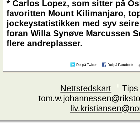
* Carlos Lopez, som sitter på O
favoritten Mount Kilimanjaro, to
jockeystatistikken med syv seire
foran Willa Synøve Marcussen 
flere andreplasser.
Del på Twitter
Del på Facebook
Nettstedskart
Tips
tom.w.johannessen@riksto
liv.kristiansen@n