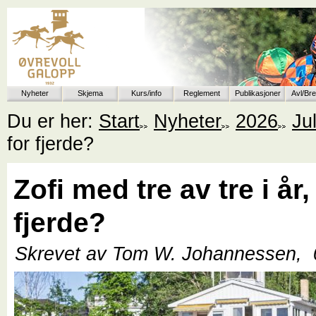
Nyheter
Skjema
Kurs/info
Reglement
Publikasjoner
Avl/Br
Du er her:
Start
Nyheter
2026
Jul
for fjerde?
Zofi med tre av tre i år,
fjerde?
Skrevet av Tom W. Johannessen,