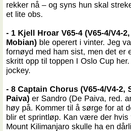
rekker nå – og syns hun skal strek
et lite obs.
- 1 Kjell Hroar V65-4 (V65-4/V4-2,
Mobian)
ble operert i vinter. Jeg va
fornøyd med ham sist, men det er e
skritt opp til toppen I Oslo Cup her
jockey.
- 8 Captain Chorus (V65-4/V4-2,
Paiva)
er Sandro (De Paiva, red. a
høy på. Kommer til å sørge for at d
blir et sprintløp. Kan være der hvis 
Mount Kilimanjaro skulle ha en dårl