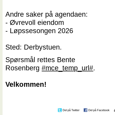
Andre saker på agendaen:
- Øvrevoll eiendom
- Løpssesongen 2026
Sted: Derbystuen.
Spørsmål rettes Bente
Rosenberg
#mce_temp_url#
.
Velkommen!
Del på Twitter
Del på Facebook