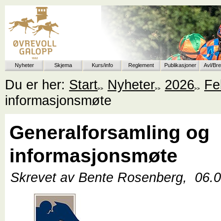
Nyheter
Skjema
Kurs/info
Reglement
Publikasjoner
Avl/Br
Du er her:
Start
Nyheter
2026
Fe
informasjonsmøte
Generalforsamling og
informasjonsmøte
Skrevet av Bente Rosenberg,
06.