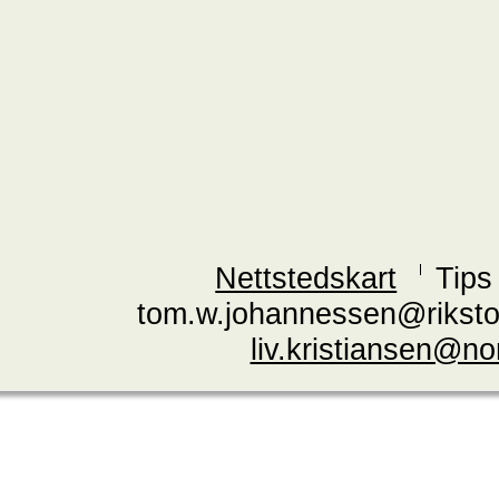
Nettstedskart
Tips
tom.w.johannessen@riksto
liv.kristiansen@n