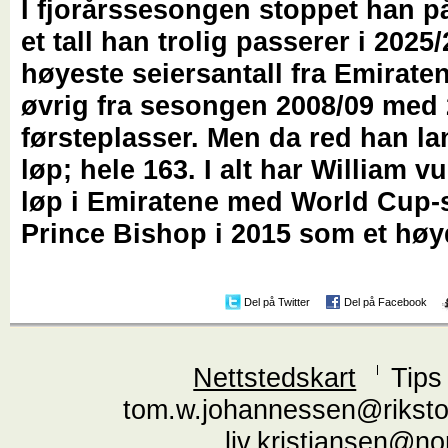
I fjorårssesongen stoppet han på
et tall han trolig passerer i 2025
høyeste seiersantall fra Emiraten
øvrig fra sesongen 2008/09 med
førsteplasser. Men da red han lan
løp; hele 163. I alt har William v
løp i Emiratene med World Cup-
Prince Bishop i 2015 som et hø
Del på Twitter
Del på Facebook
Nettstedskart
Tips
tom.w.johannessen@riksto
liv.kristiansen@n