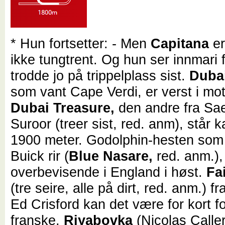
* Hun fortsetter: - Men
Capitana
er
ikke tungtrent. Og hun ser innmari f
trodde jo på trippelplass sist.
Duba
som vant Cape Verdi, er verst i mot
Dubai Treasure,
den andre fra Sa
Suroor (treer sist, red. anm), står 
1900 meter. Godolphin-hesten som
Buick rir (
Blue Nasare,
red. anm.),
overbevisende i England i høst.
Fa
(tre seire, alle på dirt, red. anm.) 
Ed Crisford kan det være for kort f
franske,
Riyabovka
(Nicolas Caller