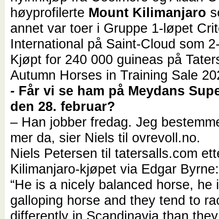
høyprofilerte
Mount Kilimanjaro
s
annet var toer i Gruppe 1-løpet Cri
International
på Saint-Cloud som 2-
Kjøpt for 240 000 guineas på Taters
Autumn Horses in Training Sale 20
- Får vi se ham på Meydans Sup
den 28. februar?
– Han jobber fredag. Jeg bestemme
mer da, sier Niels til ovrevoll.no.
Niels Petersen til tatersalls.com et
Kilimanjaro-kjøpet via Edgar Byrne
“He is a nicely balanced horse, he 
galloping horse and they tend to race
differently in Scandinavia than they