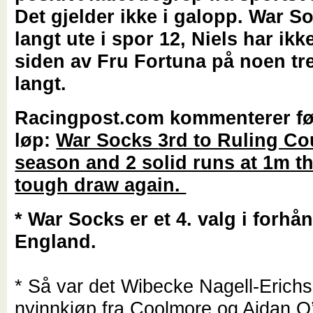
Det gjelder ikke i galopp. War So
langt ute i spor 12, Niels har ikke
siden av Fru Fortuna på noen tr
langt.
Racingpost.com kommenterer fø
løp:
War Socks
3rd to Ruling Cou
season and 2 solid runs at 1m th
tough draw again.
* War Socks er et 4. valg i forhån
England.
* Så var det Wibecke Nagell-Erich
nyinnkjøp fra Coolmore og Aidan O’