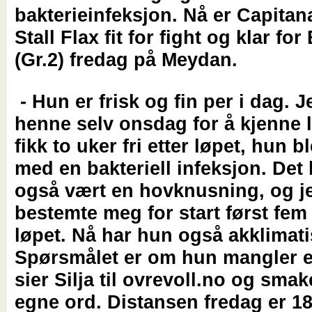
bakterieinfeksjon. Nå er Capitan
Stall Flax fit for fight og klar fo
(Gr.2) fredag på Meydan.
- Hun er frisk og fin per i dag. J
henne selv onsdag for å kjenne l
fikk to uker fri etter løpet, hun b
med en bakteriell infeksjon. Det
også vært en hovknusning, og j
bestemte meg for start først fem 
løpet. Nå har hun også akklimati
Spørsmålet er om hun mangler e
sier Silja til ovrevoll.no og smake
egne ord. Distansen fredag er 1