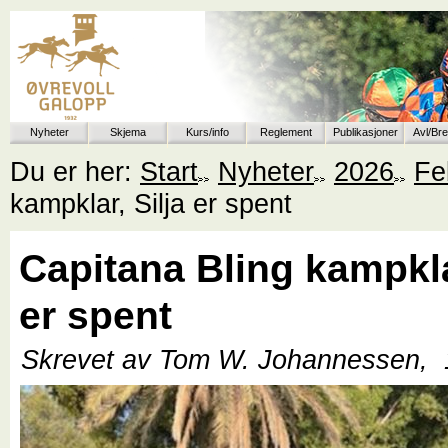
Nyheter
Skjema
Kurs/info
Reglement
Publikasjoner
Avl/Br
Du er her:
Start
Nyheter
2026
Fe
kampklar, Silja er spent
Capitana Bling kampkla
er spent
Skrevet av Tom W. Johannessen,