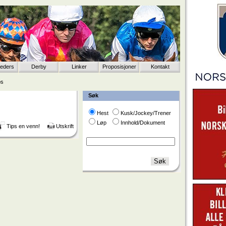
eeders
Derby
Linker
Proposisjoner
Kontakt
ps
Søk
Hest
Kusk/Jockey/Trener
Løp
Innhold/Dokument
Tips en venn!
Utskrift