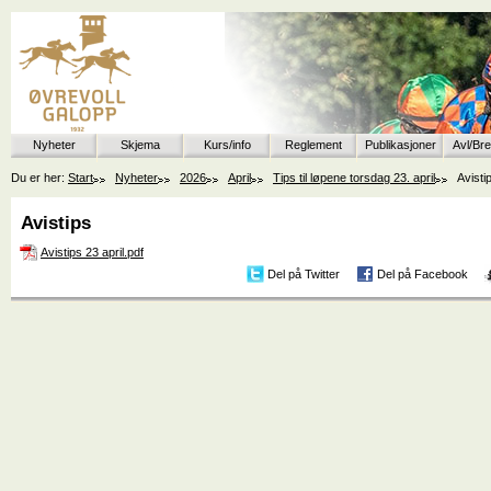
Nyheter
Skjema
Kurs/info
Reglement
Publikasjoner
Avl/Br
Du er her:
Start
Nyheter
2026
April
Tips til løpene torsdag 23. april
Avisti
Avistips
Avistips 23 april.pdf
Del på Twitter
Del på Facebook