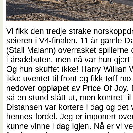
Vi fikk den tredje strake norskoppd
seieren i V4-finalen. 11 år gamle 
(Stall Maiann) overrasket spillerne
i årsdebuten, men nå var hun gjort ti
Og hun skuffet ikke! Harry Willian
ikke uventet til front og fikk tøff m
nedover oppløpet av Price Of Joy.
så en stund slått ut, men kontret til 
Distansen var kortere i dag og det v
hennes fordel. Jeg er imponert ove
kunne vinne i dag igjen. Nå er vi ve