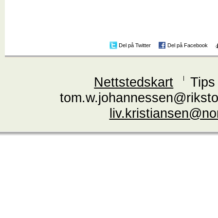
Del på Twitter
Del på Facebook
Nettstedskart
Tips
tom.w.johannessen@riksto
liv.kristiansen@n