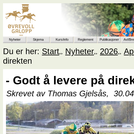
Nyheter
Skjema
Kurs/info
Reglement
Publikasjoner
Avl/Br
Du er her:
Start
Nyheter
2026
Apr
direkten
- Godt å levere på dire
Skrevet av Thomas Gjelsås,
30.0