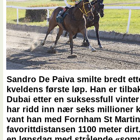
Sandro De Paiva smilte bredt ett
kveldens første løp. Han er tilba
Dubai etter en suksessfull vinte
har ridd inn nær seks millioner 
vant han med Fornham St Martin
favorittdistansen 1100 meter dirt
en løpsdag med strålende «so