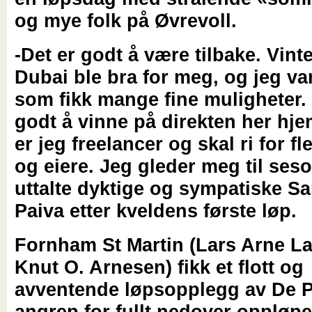
og mye folk på Øvrevoll.
-Det er godt å være tilbake. Vinte
Dubai ble bra for meg, og jeg va
som fikk mange fine muligheter.
godt å vinne på direkten her hje
er jeg freelancer og skal ri for fl
og eiere. Jeg gleder meg til ses
uttalte dyktige og sympatiske S
Paiva etter kveldens første løp.
Fornham St Martin (Lars Arne L
Knut O. Arnesen) fikk et flott og
avventende løpsopplegg av De P
angrep for fullt nedover oppløpe