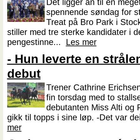
Det ligger an til en mege
spennende søndag for sta
Treat på Bro Park i Sto
stiller med tre sterke kandidater i d
pengestinne...
Les mer
- Hun leverte en strål
debut
Trener Cathrine Erichse
fin torsdag med to stalls
debutanten Miss Alti og 
gikk til topps i sine løp. -Det var de
mer