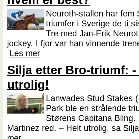
Neuroth-stallen har fem 
triumfer i Sverige de ti s
Tre med Jan-Erik Neuro
jockey. I fjor var han vinnende tren
Les mer
Silja etter Bro-triumf: -
utrolig!
Lanwades Stud Stakes (
Park ble en strålende triu
Størens Capitana Bling.
Martinez red. – Helt utrolig, sa Silja
mer