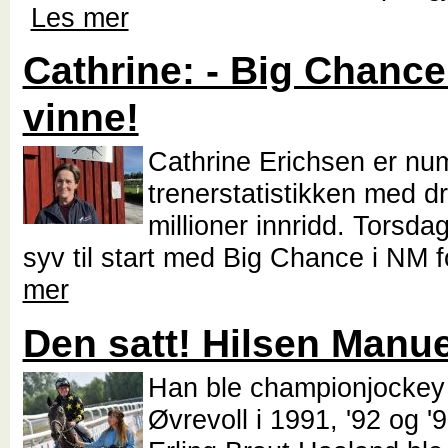
Les mer
Cathrine: - Big Chance
vinne!
Cathrine Erichsen er nu
trenerstatistikken med d
millioner innridd. Torsda
syv til start med Big Chance i NM f
mer
Den satt! Hilsen Manuel
Han ble championjockey
Øvrevoll i 1991, '92 og '9