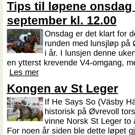
Tips til løpene onsdag
september kl. 12.00
Onsdag er det klart for d
runden med lunsjløp på Ø
i år. I lunsjen denne uke
en ytterst krevende V4-omgang, me
Les mer
Kongen av St Leger
If He Says So (Väsby Hä
historisk på Øvrevoll to
vinne Norsk St Leger to 
For noen år siden ble dette løpet gjo