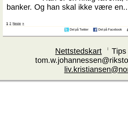
banker. Og han skal ikke være en.
1
2
Neste
»
Del på Twitter
Del på Facebook
Nettstedskart
Tips
tom.w.johannessen@riksto
liv.kristiansen@n