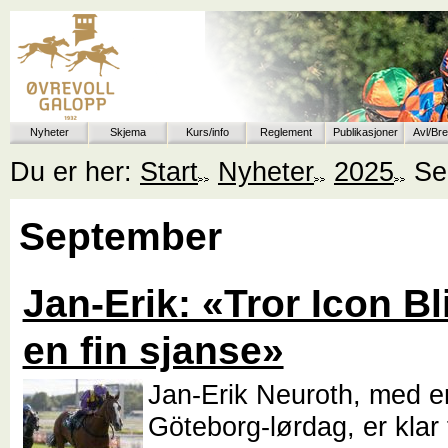
Nyheter
Skjema
Kurs/info
Reglement
Publikasjoner
Avl/Br
Du er her:
Start
Nyheter
2025
Se
September
Jan-Erik: «Tror Icon Bl
en fin sjanse»
Jan-Erik Neuroth, med en
Göteborg-lørdag, er klar 