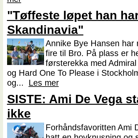
"Tøffeste løpet han har
Skandinavia"
Annike Bye Hansen har 
fire til Bro. På plass er h
førsterekka med Admira
og Hard One To Please i Stockhol
og...
Les mer
SISTE: Ami De Vega st
ikke
Forhåndsfavoritten Ami 
hatt en hovknusning og st