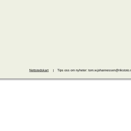
Nettstedskart
Tips oss om nyheter: tom.w.johannessen@rikstoto.