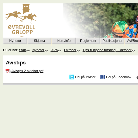
Nyheter
Skjema
Kurs/info
Reglement
Publikasjoner
Avl/Br
Du er her:
Start
Nyheter
2025
Oktober
Tips til løpene torsdag 2. oktober
Avistips
Avistips 2 oktober.pdf
Del på Twitter
Del på Facebook