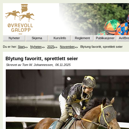
Nyheter
Skjema
Kurs/info
Reglement
Publikasjoner
Avl/Br
Du er her:
Start
Nyheter
2025
November
Blytung favoritt, sprettlett seier
Blytung favoritt, sprettlett seier
Skrevet av Tom W. Johannessen,
06.11.2025