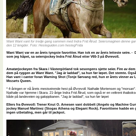
Want Want vant for tredje gang sammen med Indra Frid Ålrud. Seiersmaginen denne gang
den 12 lengder. Foto: Hesteguiden.com hestegFrida
Want Want var en av årets tyngste favoritter. Han tok en av årets letteste seire. - D
som jeg håpet, sa seiersjockey Indra Frid Ålrud etter V65-3 på Øvrevoll.
Amatørjockeyen fra Skara i Västergötland tok sesongens sjette seier. Fire av dem 
dem på ryggen av Want Want. "Jag är laddad", sa hun før løpet. Det stemte. Ogs
Han vant i canter foran Warning Shot (Tonje Sørvang red, hun er årets vinner a
Mozarts Queen.
* 4-åringen er nå årets mestseirende hest på Øvrevoll. Nathalie Mortensen og "morsan" 
Nathalie var hjemme i Skara. 21-årige Indra Frid Ålrud, som også er en veltrent thaiboks
både på landeveien og galoppbanen. "Jag är laddad", sa hun før løpet
Ellers fra Øvrevoll: Trener Knut O. Arnesen vant dobbelt (Angelo og Machine Gu
jockey Manuel Martinez (Stogas Athena og Elegant Rock). Favorittene hadde en g
ingen utbetaling, men går til jackpot.