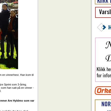
om en vinnerhest. Han kom til
ize Sprint som 3-åring.
t som han satt på en vinner -
l.
a trener Are Hyldmo som var