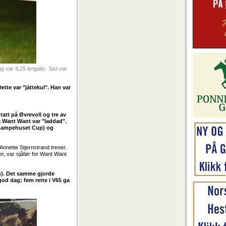
 var 9,25 lengder. Sist var
ette var "jättekul". Han var
tatt på Øvrevoll og tre av
å Want Want var "laddad".
v Lampehuset Cup) og
Annette Stjernstrand trener.
er, var sjåfør for Want Want
n). Det samme gjorde
od dag; fem rette i V65 ga