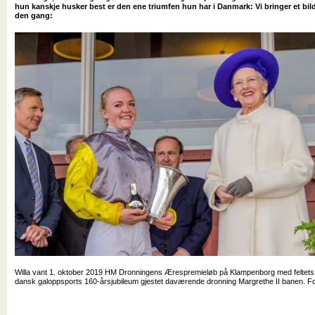
hun kanskje husker best er den ene triumfen hun har i Danmark: Vi bringer et bilde
den gang:
Willa vant 1. oktober 2019 HM Dronningens Ærespremieløb på Klampenborg med feltets mi
dansk galoppsports 160-årsjubileum gjestet daværende dronning Margrethe II banen. Fo