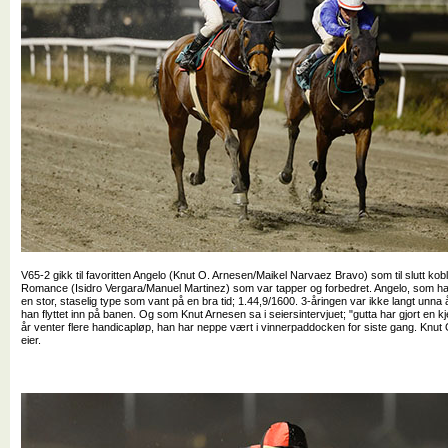
V65-2 gikk til favoritten Angelo (Knut O. Arnesen/Maikel Narvaez Bravo) som til slutt ko
Romance (Isidro Vergara/Manuel Martinez) som var tapper og forbedret. Angelo, som har
en stor, staselig type som vant på en bra tid; 1.44,9/1600. 3-åringen var ikke langt unna 
han flyttet inn på banen. Og som Knut Arnesen sa i seiersintervjuet; "gutta har gjort e
år venter flere handicapløp, han har neppe vært i vinnerpaddocken for siste gang. Knut
eier.