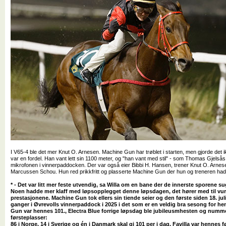
I V65-4 ble det mer Knut O. Arnesen. Machine Gun har trøblet i starten, men gjorde det i
var en fordel. Han vant lett sin 1100 meter, og "han vant med stil" - som Thomas Gjelsås
mikrofonen i vinnerpaddocken. Der var også eier Bibbi H. Hansen, trener Knut O. Arnes
Marcussen Schou. Hun red prikkfritt og plasserte Machine Gun der hun og treneren hadd
* - Det var litt mer feste utvendig, sa Willa om en bane der de innerste sporene sug
Noen hadde mer klaff med løpsopplegget denne løpsdagen, det hører med til vu
prestasjonene. Machine Gun tok ellers sin tiende seier og den første siden 18. juli
ganger i Øvrevolls vinnerpaddock i 2025 i det som er en veldig bra sesong for h
Gun var hennes 101., Electra Blue forrige løpsdag ble jubileusmhesten og nummer
førsteplasser:
86 i Norge, 14 i Sverige og én i Danmark skal gi 101 per i dag. Favilla var hennes f