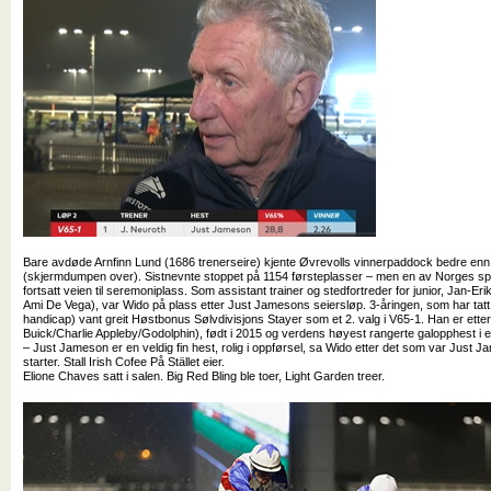
Bare avdøde Arnfinn Lund (1686 trenerseire) kjente Øvrevolls vinnerpaddock bedre en
(skjermdumpen over). Sistnevnte stoppet på 1154 førsteplasser – men en av Norges spr
fortsatt veien til seremoniplass. Som assistant trainer og stedfortreder for junior, Jan-E
Ami De Vega), var Wido på plass etter Just Jamesons seiersløp. 3-åringen, som har tatt st
handicap) vant greit Høstbonus Sølvdivisjons Stayer som et 2. valg i V65-1. Han er ette
Buick/Charlie Appleby/Godolphin), født i 2015 og verdens høyest rangerte galopphest i 
– Just Jameson er en veldig fin hest, rolig i oppførsel, sa Wido etter det som var Just 
starter. Stall Irish Cofee På Stället eier.
Elione Chaves satt i salen. Big Red Bling ble toer, Light Garden treer.