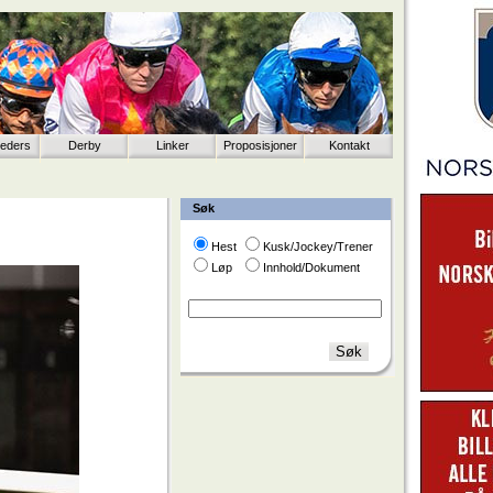
eeders
Derby
Linker
Proposisjoner
Kontakt
Søk
Hest
Kusk/Jockey/Trener
Løp
Innhold/Dokument