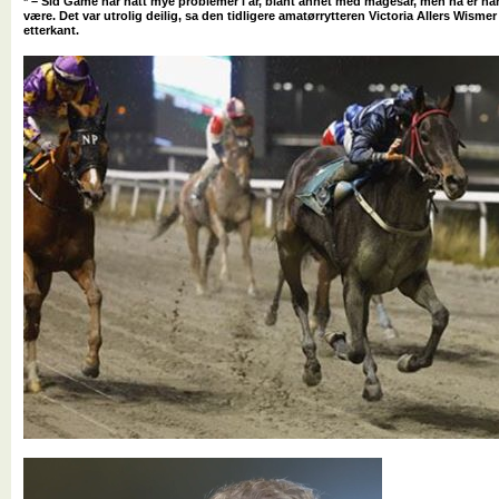
* – Sid Game har hatt mye problemer i år, blant annet med magesår, men nå er ha
være. Det var utrolig deilig, sa den tidligere amatørrytteren Victoria Allers Wismer 
etterkant.