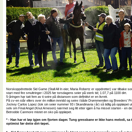
Norskoppdrettede Sid Game (Stall All In eier, Maria Robertz er oppdretter) var tilbake s
start med fire smultringer i 2025 før torsdagens seier på sterk tid; 1.07,7 på 1100 dirt.
5-åringen har tatt fem av ti seire på distansen som definitivt er en livrett.
På cv-en står ellers over én million innridd og seire i både Drømmemilen og Breeders' Pr
Jockey Carlos Lopez (tok sin seier nummer 93 i Skandinavia i år) så tidlig på oppløpet u
selv om Final Angel (Knut Arnesen) nærmet seg litt etter igjen å ha misset starten - en de
Betrodde Canmore mistet en sko på oppløpet.
* - Han har et løp igjen om fjorten dager. Tung gressbane er ikke hans melodi, s
optimist før dette dirt-løpet.