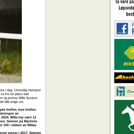
kke i dag. Utvendig startspor
 sa fra sin plass bak
en og jockey Willa Synøve
e blitt enige om.
de krefter, mye krefter.
rderingen av
 2024. Willa har vært 12
enne. Seieren på Machine
 100 i rekken av Willas
ørste vinner i 2017. Seieren