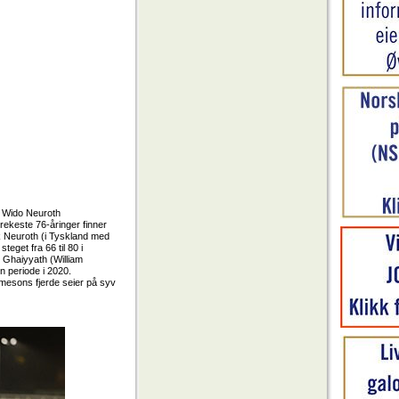
n Wido Neuroth
ekeste 76-åringer finner
rik Neuroth (i Tyskland med
eget fra 66 til 80 i
r Ghaiyyath (William
en periode i 2020.
Jamesons fjerde seier på syv