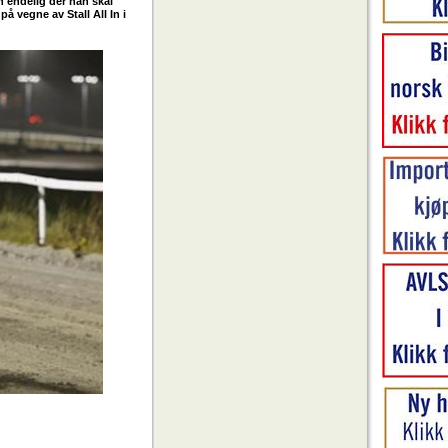
n endelig der han skal
på vegne av Stall All In i