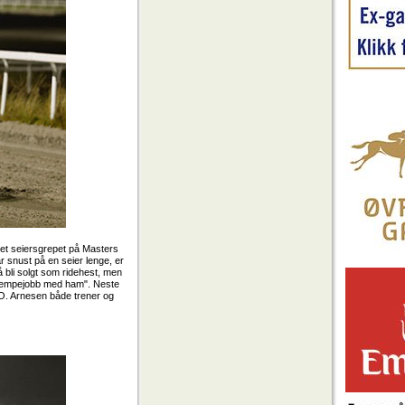
blet seiersgrepet på Masters
 snust på en seier lenge, er
å bli solgt som ridehest, men
n kjempejobb med ham". Neste
 O. Arnesen både trener og