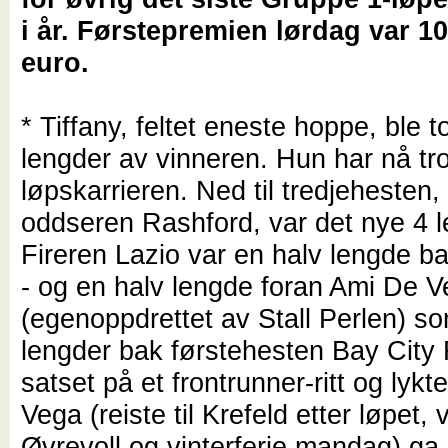
i år. Førstepremien lørdag var 1
euro.
* Tiffany, feltet eneste hoppe, ble to
lengder av vinneren. Hun har nå trol
løpskarrieren. Ned til tredjehesten,
oddseren Rashford, var det nye 4 l
Fireren Lazio var en halv lengde b
- og en halv lengde foran Ami De 
(egenoppdrettet av Stall Perlen) s
lengder bak førstehesten Bay City 
satset på et frontrunner-ritt og lyk
Vega (reiste til Krefeld etter løpet, v
Øvrevoll og vinterferie mandag) ga 2,