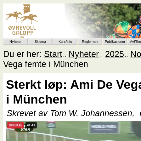
Nyheter
Skjema
Kurs/info
Reglement
Publikasjoner
Avl/Br
Du er her:
Start
Nyheter
2025
No
Vega femte i München
Sterkt løp: Ami De Veg
i München
Skrevet av Tom W. Johannessen,