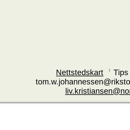
Nettstedskart
Tips
tom.w.johannessen@riksto
liv.kristiansen@n