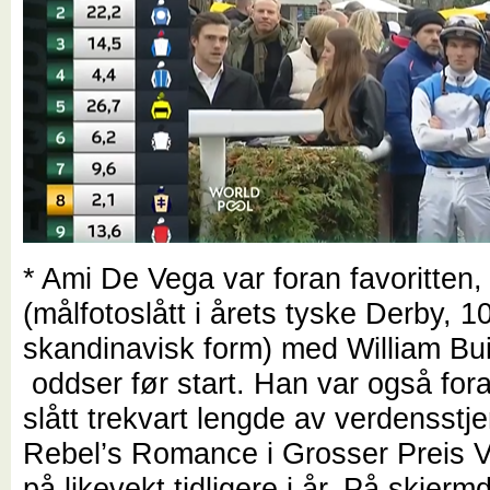
* Ami De Vega var foran favoritten
(målfotoslått i årets tyske Derby, 10
skandinavisk form) med William Bui
oddser før start. Han var også for
slått trekvart lengde av verdensstj
Rebel’s Romance i Grosser Preis V
på likevekt tidligere i år. På skjer