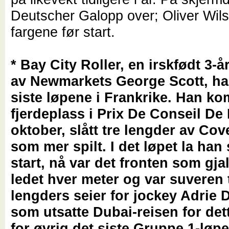
Deutscher Galopp over; Oliver Wils
fargene før start.
* Bay City Roller, en irskfødt 3-å
av Newmarkets George Scott, har
siste løpene i Frankrike. Han ko
fjerdeplass i Prix De Conseil De 
oktober, slått tre lengder av Cov
som mer spilt.
I det løpet la han
start, nå var det fronten som gja
ledet hver meter og var suveren t
lengders seier for jockey Adrie 
som utsatte Dubai-reisen for dette
for øvrig det siste Gruppe 1-løpe