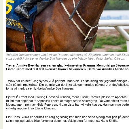
Aphelios imponerte stort ved å vinne Pramms Memorial på Jägersro sammen med Elion
stolt øyeblikk for trener Annike Bye Hansen og eier Väsby Hest. Foto: Stefan Olsson.
Trener Annike Bye Hansen var en glad kvinne etter Pramms Memorial på Jägersro
Listed-løpet med 350.000 svenske kroner til vinneren. Dette var Annikes første se
- Wow, for en hest! Jeg synes vi lå perfekt underveis. I siste sving fikk jeg forhåpninger,
stått på min ønskeliste. Dirt og mile var det ikke alle som trodde på vedrørende Aphelios
fornøyd med, sa en lykkelig Annike Bye Hansen.
Pjerrot lå i front med Twirling Ghost på utsiden, mens Elione Chaves plasserte Aphelios 
litt inn mot oppløpet før Aphelios koblet et meget sterkt seiersgrep. De vant enkelt foran
Mountbatten, trent av Niels Petersen. -I dag viste han virkelig klasse. Han var mye bedre
virkelig imponert, sa Elione Chaves.
Eier Hans Skiöld er normalt en rolig og sindig kar, men han satte tydelig stor pris på den
ta inn, og jeg hadde ikke forventet dette her. Veldig stort for meg, sa Hans Skiöld.