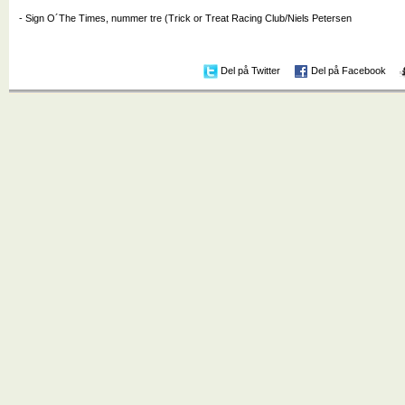
- Sign O´The Times, nummer tre (Trick or Treat Racing Club/Niels Petersen
Del på Twitter
Del på Facebook