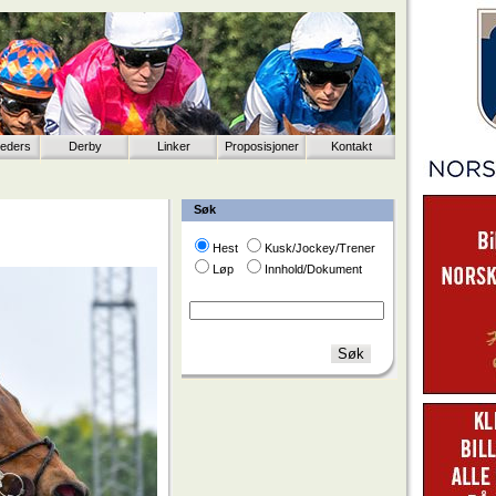
eeders
Derby
Linker
Proposisjoner
Kontakt
Søk
Hest
Kusk/Jockey/Trener
Løp
Innhold/Dokument