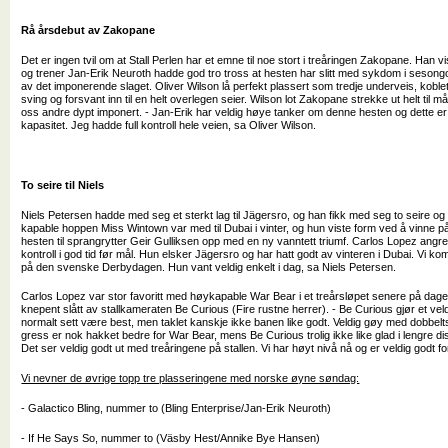
Rå årsdebut av Zakopane
Det er ingen tvil om at Stall Perlen har et emne til noe stort i treåringen Zakopane. Han vist
og trener Jan-Erik Neuroth hadde god tro tross at hesten har slitt med sykdom i seson
av det imponerende slaget. Oliver Wilson lå perfekt plassert som tredje underveis, koblet
sving og forsvant inn til en helt overlegen seier. Wilson lot Zakopane strekke ut helt til m
oss andre dypt imponert. - Jan-Erik har veldig høye tanker om denne hesten og dette e
kapasitet. Jeg hadde full kontroll hele veien, sa Oliver Wilson.
To seire til Niels
Niels Petersen hadde med seg et sterkt lag til Jägersro, og han fikk med seg to seire o
kapable hoppen Miss Wintown var med til Dubai i vinter, og hun viste form ved å vinne p
hesten til sprangrytter Geir Gulliksen opp med en ny vanntett triumf. Carlos Lopez ang
kontroll i god tid før mål. Hun elsker Jägersro og har hatt godt av vinteren i Dubai. Vi k
på den svenske Derbydagen. Hun vant veldig enkelt i dag, sa Niels Petersen.
Carlos Lopez var stor favoritt med høykapable War Bear i et treårsløpet senere på da
knepent slått av stallkameraten Be Curious (Fire rustne herrer). - Be Curious gjør et vel
normalt sett være best, men taklet kanskje ikke banen like godt. Veldig gøy med dobbel
gress er nok hakket bedre for War Bear, mens Be Curious trolig ikke like glad i lengre dis
Det ser veldig godt ut med treåringene på stallen. Vi har høyt nivå nå og er veldig godt 
Vi nevner de øvrige topp tre plasseringene med norske øyne søndag:
- Galactico Bling, nummer to (Bling Enterprise/Jan-Erik Neuroth)
- If He Says So, nummer to (Väsby Hest/Annike Bye Hansen)