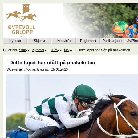
Nyheter
Skjema
Kurs/info
Reglement
Publikasjoner
Avl/Br
Du er her:
Start
Nyheter
2025
Mai
- Dette løpet har stått på ønskelisten
- Dette løpet har stått på ønskelisten
Skrevet av Thomas Gjelsås,
18.05.2025