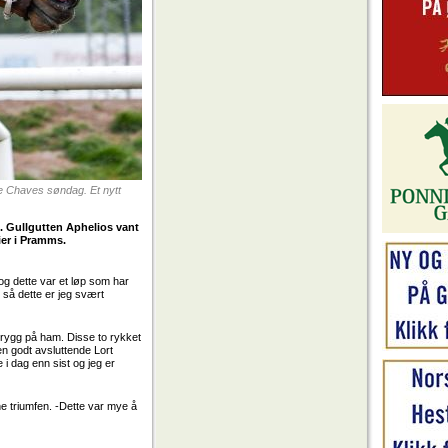
e Chaves søndag. Et nytt
. Gullgutten Aphelios vant
ier i Pramms.
 og dette var et løp som har
, så dette er jeg svært
i rygg på ham. Disse to rykket
 en godt avsluttende Lort
 i dag enn sist og jeg er
ne triumfen. -Dette var mye å