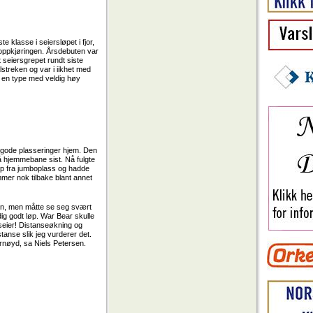
e klasse i seiersløpet i fjor,
goppkjøringen. Årsdebuten var
 seiersgrepet rundt siste
ålstreken og var i iikhet med
r en type med veldig høy
g gode plasseringer hjem. Den
å hjemmebane sist. Nå fulgte
rep fra jumboplass og hadde
ommer nok tilbake blant annet
gen, men måtte se seg svært
dig godt løp. War Bear skulle
tseier! Distanseøkning og
tanse slik jeg vurderer det.
fornøyd, sa Niels Petersen.