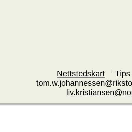
Nettstedskart
Tips
tom.w.johannessen@riksto
liv.kristiansen@n