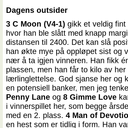
Dagens outsider
3 C Moon (V4-1)
gikk et veldig fint
hvor han ble slått med knapp marg
distansen til 2400. Det kan slå posit
han økte mye på oppløpet sist og v
nær å ta igjen vinneren. Han fikk én 
plassen, men han får to kilo av he
lærlinglettelse. God sjanse her og
en potensiell banker, men jeg tenk
Penny Lane
og
8 Gimme Love
ka
i vinnerspillet her, som begge årsd
med en 2. plass.
4 Man of Devoti
en hest som er tidlig i form. Han va