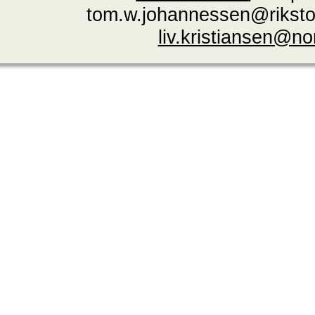
tom.w.johannessen@riksto
liv.kristiansen@n