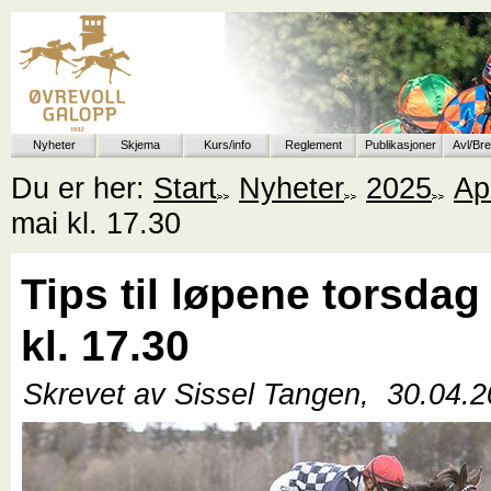
Nyheter
Skjema
Kurs/info
Reglement
Publikasjoner
Avl/Br
Du er her:
Start
Nyheter
2025
Apr
mai kl. 17.30
Tips til løpene torsdag
kl. 17.30
Skrevet av Sissel Tangen,
30.04.