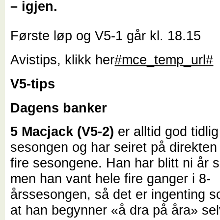
– igjen.
Første løp og V5-1 går kl. 18.15
Avistips, klikk her
#mce_temp_url#
V5-tips
Dagens banker
5 Macjack (V5-2)
er alltid god tidli
sesongen og har seiret på direkten 
fire sesongene. Han har blitt ni år si
men han vant hele fire ganger i 8-
årssesongen, så det er ingenting s
at han begynner «å dra på åra» se