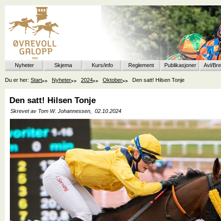
Nyheter
Skjema
Kurs/info
Reglement
Publikasjoner
Avl/Br
Du er her:
Start
Nyheter
2024
Oktober
Den satt! Hilsen Tonje
Den satt! Hilsen Tonje
Skrevet av Tom W. Johannessen,
02.10.2024