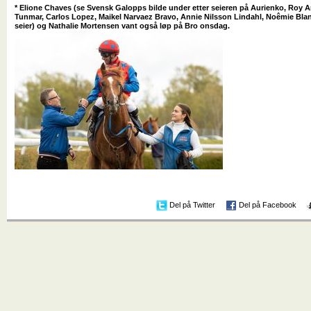
* Elione Chaves (se Svensk Galopps bilde under etter seieren på Aurienko, Roy Arn
Tunmar, Carlos Lopez, Maikel Narvaez Bravo, Annie Nilsson Lindahl, Noêmie Blan
seier) og Nathalie Mortensen vant også løp på Bro onsdag.
Del på Twitter
Del på Facebook