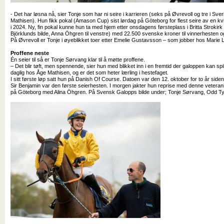
- Det har løsna nå, sier Tonje som har ni seire i karrieren (seks på Øvrevoll og tre i Sve
Mathisen). Hun fikk pokal (Amason Cup) sist lørdag på Göteborg for flest seire av en kv
i 2024. Ny, fin pokal kunne hun ta med hjem etter onsdagens førsteplass i Britta Strokirk
Björklunds bilde, Anna Öhgren til venstre) med 22.500 svenske kroner til vinnerhesten o
På Øvrevoll er Tonje i øyeblikket toer etter Emelie Gustavsson – som jobber hos Marie L
Proffene neste
Én seier til så er Tonje Sørvang klar til å møtte proffene.
– Det blir tøft, men spennende, sier hun med blikket inn i en fremtid der galoppen kan spille
daglig hos Åge Mathisen, og er det som heter lærling i hestefaget.
I sitt første løp satt hun på Danish Of Course. Datoen var den 12. oktober for to år siden
Sir Benjamin var den første seierhesten. I morgen jakter hun reprise med denne veteranh
på Göteborg med Alina Öhgren. På Svensk Galopps bilde under; Tonje Sørvang, Odd T