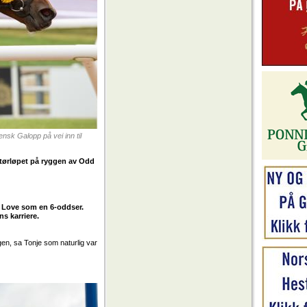
nsk Galopp på vei inn til
atørløpet på ryggen av Odd
e Love som en 6-oddser.
s karriere.
en, sa Tonje som naturlig var