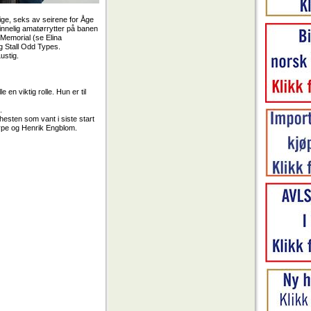
rige, seks av seirene for Åge
innelig amatørrytter på banen
 Memorial (se Elina
g Stall Odd Types.
ustig.
 en viktig rolle. Hun er til
.
esten som vant i siste start
ype og Henrik Engblom.