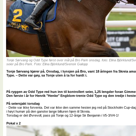
Tonje Sørvang og Odd Type først over mål på Bro Park onsdag. foto: Elina Björklund/Sve
seier på Bro Park. Foto: Elina Björklund/Svensk Galopp
Tonje Sørvang kjører på. Onsdag, i lunsjen på Bro, vant 18 åringen fra Skreia am
Type. – Dette var gøy, sa Tonje uten å ta for hardt i.
På ryggen av Odd Type red hun inn til kontrollert seier, 1,25 lengder foran Gimm
Den første i år for Henrik "Henke" Engblom-trente Odd Type og den tredje i hesten
På seiersjakt torsdag
- Dette var ikke forventa. Det var ikke den samme hesten jeg red på Stockholm Cup-dag
i høyt humør på den ganske lange bilturen hjem til Skreia.
Torsdag er det Øvrevoll, pass på Tonje og 12-årige Sir Benjamin i V5-3/V4-1!
Pokal x 2