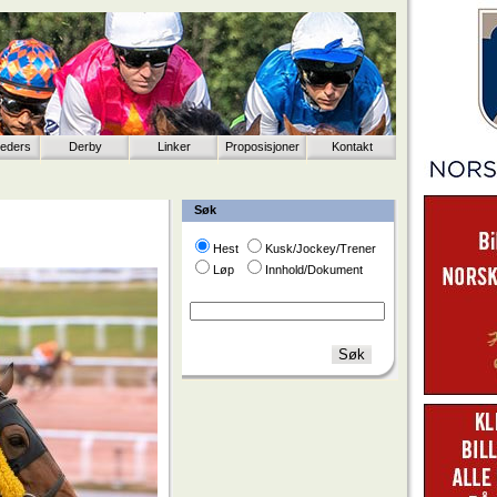
eeders
Derby
Linker
Proposisjoner
Kontakt
Søk
Hest
Kusk/Jockey/Trener
Løp
Innhold/Dokument