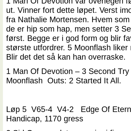
1 Man Of Devotion var overlegen f
ut. Vinner fort dette løpet. Verst im
fra Nathalie Mortensen. Hvem som 
de er hip som hap, men setter 3 S
først. Begge er i god form og blir fa
største utfordrer. 5 Moonflash liker
Blir det det så kan han overraske.
1 Man Of Devotion – 3 Second Try
Moonflash Outs: 2 Started It All.
Løp 5 V65-4 V4-2 Edge Of Etern
Handicap, 1170 gress