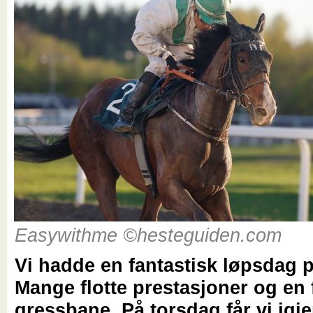
Easywithme ©hesteguiden.com
Vi hadde en fantastisk løpsdag p
Mange flotte prestasjoner og en 
gressbane. På torsdag får vi igje