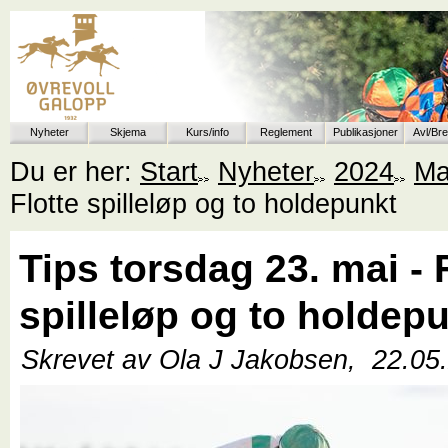
Nyheter
Skjema
Kurs/info
Reglement
Publikasjoner
Avl/Br
Du er her:
Start
Nyheter
2024
Ma
Flotte spilleløp og to holdepunkt
Tips torsdag 23. mai - 
spilleløp og to holdep
Skrevet av Ola J Jakobsen,
22.05