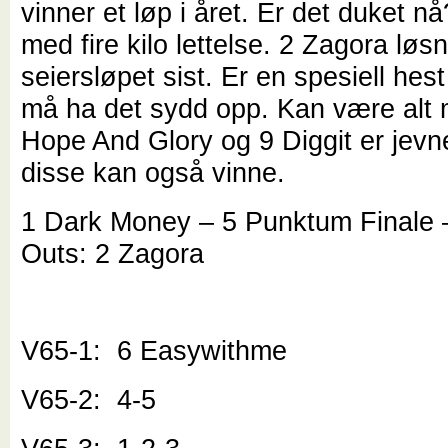
vinner et løp i året. Er det duket n
med fire kilo lettelse. 2 Zagora løsne
seiersløpet sist. Er en spesiell hes
må ha det sydd opp. Kan være alt m
Hope And Glory og 9 Diggit er jev
disse kan også vinne.
1 Dark Money – 5 Punktum Finale 
Outs: 2 Zagora
V65-1: 6 Easywithme
V65-2: 4-5