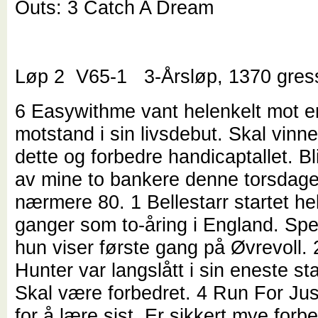
Outs: 3 Catch A Dream
Løp 2 V65-1 3-Årsløp, 1370 gres
6 Easywithme vant helenkelt mot e
motstand i sin livsdebut. Skal vinn
dette og forbedre handicaptallet. Bl
av mine to bankere denne torsdage
nærmere 80. 1 Bellestarr startet he
ganger som to-åring i England. Sp
hun viser første gang på Øvrevoll.
Hunter var langslått i sin eneste start
Skal være forbedret. 4 Run For Jus
for å lære sist. Er sikkert mye forb