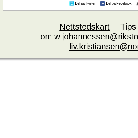
Del på Twitter
Del på Facebook
Nettstedskart
Tips
tom.w.johannessen@riksto
liv.kristiansen@n