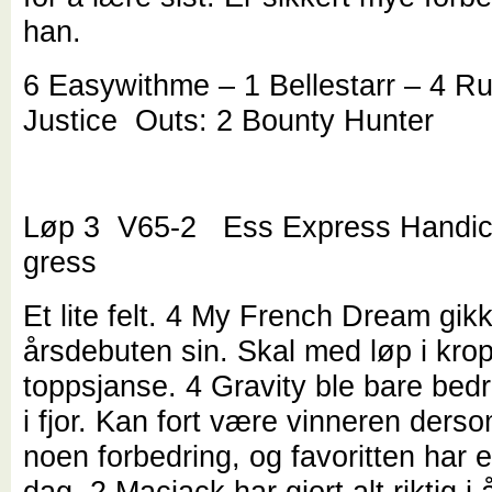
han.
6 Easywithme – 1 Bellestarr – 4 R
Justice Outs: 2 Bounty Hunter
Løp 3 V65-2 Ess Express Handic
gress
Et lite felt. 4 My French Dream gikk
årsdebuten sin. Skal med løp i kro
toppsjanse. 4 Gravity ble bare bed
i fjor. Kan fort være vinneren derso
noen forbedring, og favoritten har e
dag. 2 Macjack har gjort alt riktig i å