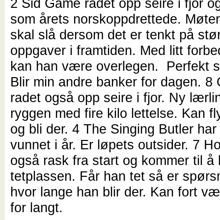
2 Sid Game radet opp seire i fjor og
som årets norskoppdrettede. Møter
skal slå dersom det er tenkt på stø
oppgaver i framtiden. Med litt forbe
kan han være overlegen. Perfekt 
Blir min andre banker for dagen. 8
radet også opp seire i fjor. Ny lærli
ryggen med fire kilo lettelse. Kan fly 
og bli der. 4 The Singing Butler har
vunnet i år. Er løpets outsider. 7 H
også rask fra start og kommer til 
tetplassen. Får han tet så er spør
hvor lange han blir der. Kan fort v
for langt.