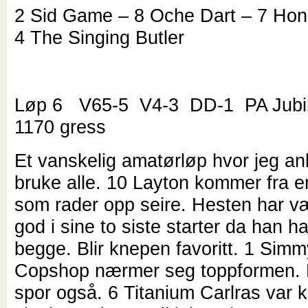
2 Sid Game – 8 Oche Dart – 7 Ho
4 The Singing Butler
Løp 6 V65-5 V4-3 DD-1 PA Jubi
1170 gress
Et vanskelig amatørløp hvor jeg an
bruke alle. 10 Layton kommer fra en
som rader opp seire. Hesten har væ
god i sine to siste starter da han h
begge. Blir knepen favoritt. 1 Simm
Copshop nærmer seg toppformen. 
spor også. 6 Titanium Carlras var k