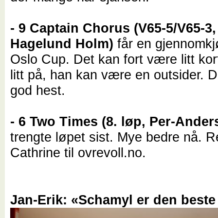
- 9 Captain Chorus (V65-5/V65-3
Hagelund Holm)
får en gjennomkj
Oslo Cup. Det kan fort være litt ko
litt på, han kan være en outsider. D
god hest.
- 6 Two Times (8. løp, Per-Ander
trengte løpet sist. Mye bedre nå. R
Cathrine til ovrevoll.no.
Jan-Erik: «Schamyl er den beste