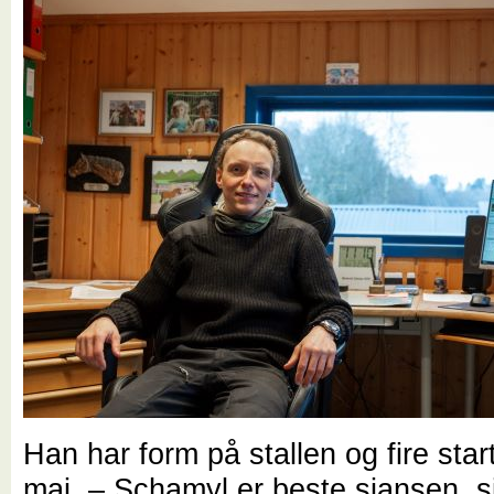
Han har form på stallen og fire star
mai. – Schamyl er beste sjansen, s