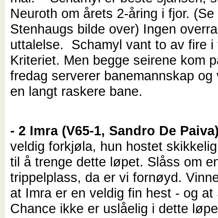
Neuroth om årets 2-åring i fjor. (Se 
Stenhaugs bilde over) Ingen overr
uttalelse. Schamyl vant to av fire i f
Kriteriet. Men begge seirene kom p
fredag serverer banemannskap og
en langt raskere bane.
- 2 Imra (V65-1, Sandro De Paiva
veldig forkjøla, hun hostet skikkel
til å trenge dette løpet. Slåss om e
trippelplass, da er vi fornøyd. Vinn
at Imra er en veldig fin hest - og at
Chance ikke er uslåelig i dette løpe