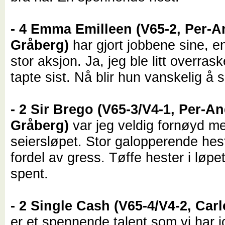
- 4 Emma Emilleen (V65-2, Per-A
Gråberg)
har gjort jobbene sine, 
stor aksjon. Ja, jeg ble litt overras
tapte sist. Nå blir hun vanskelig å 
- 2 Sir Brego (V65-3/V4-1, Per-A
Gråberg)
var jeg veldig fornøyd me
seiersløpet. Stor galopperende hes
fordel av gress. Tøffe hester i løpet
spent.
- 2 Single Cash (V65-4/V4-2, Car
er et spennende talent som vi har 