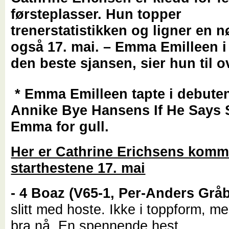
førsteplasser. Hun topper
trenerstatistikken og ligner en n
også 17. mai. – Emma Emilleen i
den beste sjansen, sier hun til o
* Emma Emilleen tapte i debuten
Annike Bye Hansens If He Says 
Emma for gull.
Her er Cathrine Erichsens komme
starthestene 17. mai
- 4 Boaz (V65-1, Per-Anders Grå
slitt med hoste. Ikke i toppform, m
bra nå. En spennende hest.