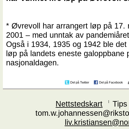
* Øvrevoll har arrangert løp på 17.
2001 – med unntak av pandemiåret
Også i 1934, 1935 og 1942 ble det 
løp på landets eneste galoppbane 
nasjonaldagen.
Del på Twitter
Del på Facebook
Nettstedskart
Tips
tom.w.johannessen@riksto
liv.kristiansen@n