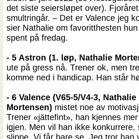
det siste seiersløpet over). Fjoråret
smultringår. – Det er Valence jeg
sier Nathalie om favoritthesten hun
spent på fredag.
- 5 Astron (1. løp, Nathalie Mort
ute på gress nå. Trener ok, men tr
komme ned i handicap. Han står hø
- 6 Valence (V65-5/V4-3, Nathalie
Mortensen)
mistet noe av motivasjo
Trener «jättefint», han kjennes mer
igjen. Men vil han ikke konkurrere, 
slippe. Vi får bare se. Jeg tror han 