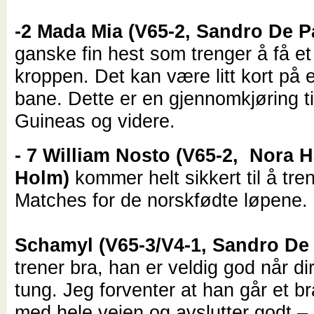
-2 Mada Mia (V65-2, Sandro De P
ganske fin hest som trenger å få et 
kroppen. Det kan være litt kort på e
bane. Dette er en gjennomkjøring t
Guineas og videre.
- 7 William Nosto (V65-2, Nora 
Holm)
kommer helt sikkert til å tre
Matches for de norskfødte løpene.
Schamyl (V65-3/V4-1, Sandro De 
trener bra, han er veldig god når dir
tung. Jeg forventer at han går et br
med hele veien og avslutter godt –