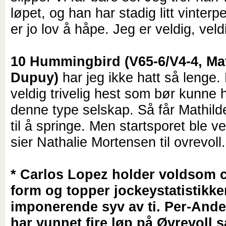
løpet, og han har stadig litt vinterp
er jo lov å håpe. Jeg er veldig, veld
10 Hummingbird (V65-6/V4-4, Ma
Dupuy)
har jeg ikke hatt så lenge.
veldig trivelig hest som bør kunne 
denne type selskap. Så får Mathild
til å springe. Men startsporet ble ve
sier Nathalie Mortensen til ovrevoll
* Carlos Lopez holder voldsom
form og topper jockeystatistikk
imponerende syv av ti. Per-And
har vunnet fire løp på Øvrevoll så