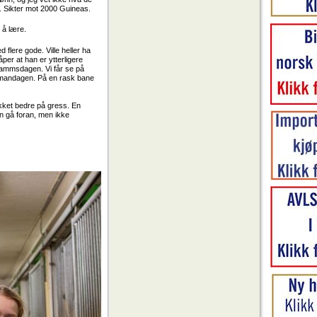
ånd. Sikter mot 2000 Guineas.
 å lære.
d flere gode. Ville heller ha
åper at han er ytterligere
Prammsdagen. Vi får se på
av mandagen. På en rask bane
akket bedre på gress. En
n gå foran, men ikke