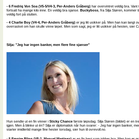
- 6 Fredriq Von Soa (V5-5/V4-3, Per-Anders Gråberg)
har overvintret veldig bra. Vant 
fortsatt ha mange kilo inne. En veldig bra sjanse.
Buckyboss
, fra Silja Støren, kommer 
veldig fort på slutten.
- 4 Charlie Boy (V4-4, Per-Anders Gråberg)
er jeg litt usikker på. Men han kan langt ov
overrasket om han skulle vinne løpet. Men som sagt, jeg er litt usikker på hesten, sier Cat
Silja: "Jeg har ingen banker, men flere fine sjanser"
Hun sendte ut en fin vinner i
Sticky Chance
første løpsdag. Silja Støren (bildet) er en 
igjen. Men å blinke ut én? Silja er diplomatisk når hun svarer: - Jeg har ingen banker, men
starter imidlertid mange fine hester torsdag, sier hun til ovrevoll.no.
- 5 Empire Bling (V5-1, Manuel Martinez)
er en fin hest som jobber bra. Men han er gr