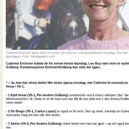
Cathrine Erichsen ligner ikke en trener som ikke er i vinnerpaddocken torsdag. Hun har 
løpsdagen. Foto: Hesteguiden.com
Cathrine Erichsen hadde én fin vinner første løpsdag; Leo Boy vant etter et nydel
Gråberg. Kombinasjonen Erichsen/Gråberg kan sitte der igjen.
* – Ja, han bør vinne dette! Min beste sjanse torsdag, sier Cathrine til ovrevoll.no 
Hroar i V5-1.
- 1 Kjell Hroar (V5-1, Per-Anders Gråberg)
overbeviste ved å vinne i debuten i fjor. Va
Merkonsentrert i år. Dette er en fin hest som har fått litt mer jobb enn f. eks Emma Emill
vinne dette!
- 2 Sir Brego (V5-1, Carlos Lopez)
er også en fin hest. Stor og sterk, kanskje en Guin
overraske meg om han slår den andre.
- 7 Airtrix (V5-3, Per-Anders Gråberg)
virker bedre enn han har gjort – og ser også bedr
her.