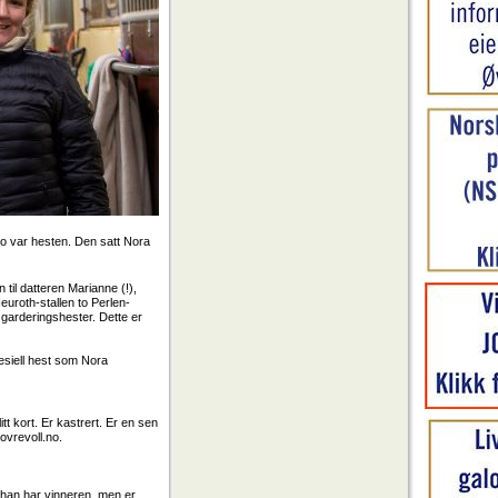
o var hesten. Den satt Nora
til datteren Marianne (!),
euroth-stallen to Perlen-
garderingshester. Dette er
esiell hest som Nora
tt kort. Er kastrert. Er en sen
 ovrevoll.no.
 han har vinneren, men er