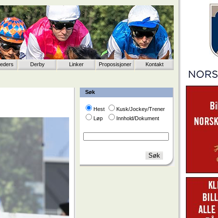
eeders
Derby
Linker
Proposisjoner
Kontakt
Søk
Hest
Kusk/Jockey/Trener
Løp
Innhold/Dokument