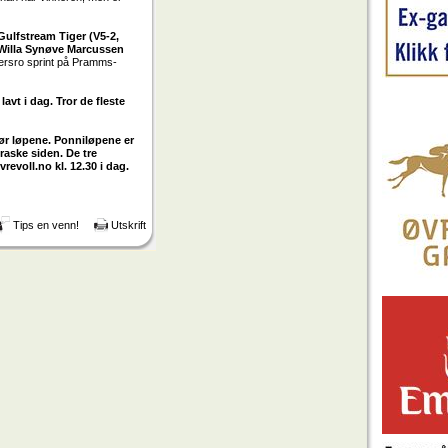
Gulfstream Tiger (V5-2,
 Willa Synøve Marcussen
ersro sprint på Pramms-
lavt i dag. Tror de fleste
før løpene. Ponniløpene er
 raske siden. De tre
revoll.no kl. 12.30 i dag.
Tips en venn!
Utskrift