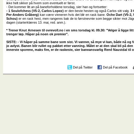
ikke helt sikker på hvem som eventuelt er først.
- Det kommer litt an på baneforholdene torsdag, sier han og fortsetter:
- 1 Soulofchess (V5-2, Carlos Lopez)
er den beste hesten og også Carlos sitt valg.
3 
Per-Anders Gråberg)
kan være vinneren hvis det blir en rask bane.
Oche Dart (V5-2,
Schou)
er en rask hest, men rangeres bak de to førstnevnte som begge sikter mot Jäg
dagen (starterklæres 13. mai, red. anm.).
* Trener Knut Arnesen til ovrevoll.no i en sms torsdag kl. 09.30: "Velger å ligge litt 
trenger løp. Håper på noen ok premier".
SISTE: - Vi håper på samme bane som sist. Vi vanner, så mye vi kan, både nå og 
jo avlyst. Banen blir rullet og pakket etter vanning. Målet er at den skal bli på den
innerste sporene, maks fire, er de raskeste, sier baneansvarlig René Naustdal til ov
Del på Twitter
Del på Facebook