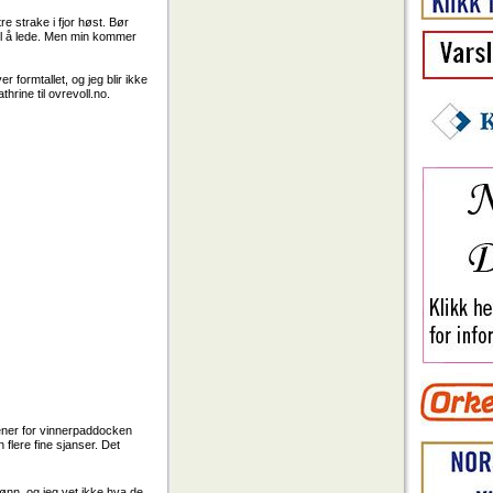
tre strake i fjor høst. Bør
til å lede. Men min kommer
er formtallet, og jeg blir ikke
hrine til ovrevoll.no.
trener for vinnerpaddocken
 flere fine sjanser. Det
ønn, og jeg vet ikke hva de