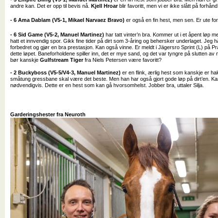
andre kan. Det er opp til bevis nå.
Kjell Hroar
blir favoritt, men vi er ikke slått på forh
- 6 Ama Dablam (V5-1, Mikael Narvaez Bravo)
er også en fin hest, men sen. Er ute for
- 6 Sid Game (V5-2, Manuel Martinez)
har tatt vinter’n bra. Kommer ut i et åpent løp me
hatt et innvendig spor. Gikk fine tider på dirt som 3-åring og behersker underlaget. Jeg h
forbedret og gjør en bra prestasjon. Kan også vinne. Er meldt i Jägersro Sprint (L) på 
dette løpet. Baneforholdene spiller inn, det er mye sand, og det var tyngre på slutten 
bør kanskje
Gulfstream Tiger
fra Niels Petersen være favoritt?
- 2 Buckyboss (V5-5/V4-3, Manuel Martinez)
er en flink, ærlig hest som kanskje er h
småtung gressbane skal være det beste. Men han har også gjort gode løp på dirt’en. Ka
nødvendigvis. Dette er en hest som kan gå hvorsomhelst. Jobber bra, uttaler Silja.
Garderingshester fra Neuroth