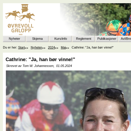
Nyheter
Skjema
Kurs/info
Reglement
Publikasjoner
Avl/Br
Du er her:
Start
Nyheter
2024
Mai
Cathrine: "Ja, han bør vinne!"
Cathrine: "Ja, han bør vinne!"
Skrevet av Tom W. Johannessen,
01.05.2024