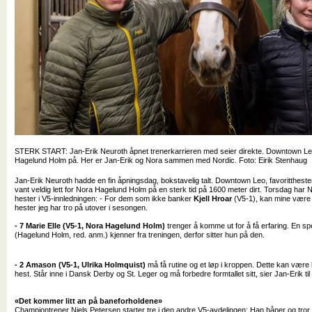
STERK START: Jan-Erik Neuroth åpnet trenerkarrieren med seier direkte. Downtown Le
Hagelund Holm på. Her er Jan-Erik og Nora sammen med Nordic. Foto: Eirik Stenhaug
Jan-Erik Neuroth hadde en fin åpningsdag, bokstavelig talt. Downtown Leo, favoritthesten 
vant veldig lett for Nora Hagelund Holm på en sterk tid på 1600 meter dirt. Torsdag har N
hester i V5-innledningen: - For dem som ikke banker
Kjell Hroar
(V5-1), kan mine være 
hester jeg har tro på utover i sesongen.
- 7 Marie Elle (V5-1, Nora Hagelund Holm)
trenger å komme ut for å få erfaring. En sp
(Hagelund Holm, red. anm.) kjenner fra treningen, derfor sitter hun på den.
- 2 Amason (V5-1, Ulrika Holmquist)
må få rutine og et løp i kroppen. Dette kan være li
hest. Står inne i Dansk Derby og St. Leger og må forbedre formtallet sitt, sier Jan-Erik til
«Det kommer litt an på baneforholdene»
Championtrener Niels Petersen starter tre i den andre V5-avdelingen: Han håper og tror