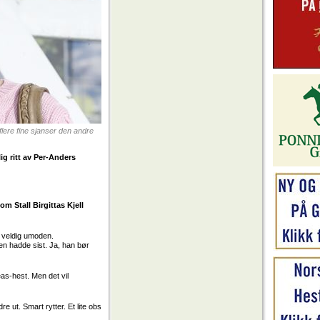
flere fine sjanser den andre
ig ritt av Per-Anders
om Stall Birgittas Kjell
r veldig umoden.
een hadde sist. Ja, han bør
eas-hest. Men det vil
e ut. Smart rytter. Et lite obs