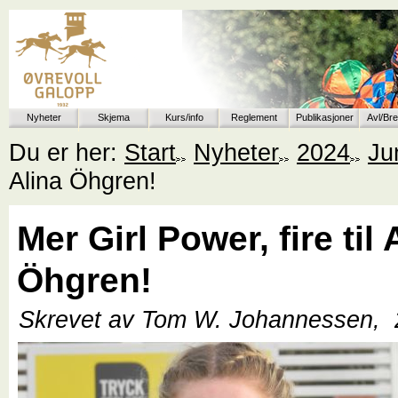
Nyheter
Skjema
Kurs/info
Reglement
Publikasjoner
Avl/Br
Du er her:
Start
Nyheter
2024
Ju
Alina Öhgren!
Mer Girl Power, fire til 
Öhgren!
Skrevet av Tom W. Johannessen,