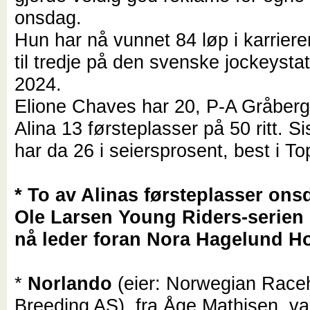
onsdag.
Hun har nå vunnet 84 løp i karriere
til tredje på den svenske jockeystat
2024.
Elione Chaves har 20, P-A Gråberg
Alina 13 førsteplasser på 50 ritt. S
har da 26 i seiersprosent, best i To
* To av Alinas førsteplasser ons
Ole Larsen Young Riders-serie
nå leder foran Nora Hagelund H
*
Norlando
(eier:
Norwegian Race
Breeding AS)
, fra Åge Mathisen, va