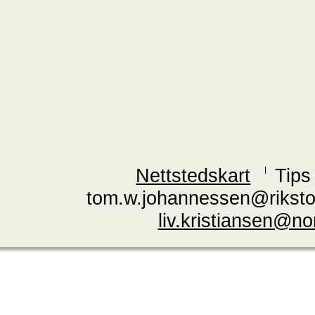
Nettstedskart
Tips
tom.w.johannessen@riksto
liv.kristiansen@n