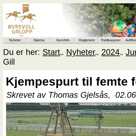
Nyheter
Skjema
Kurs/info
Reglement
Publikasjoner
Avl/Br
Du er her:
Start
Nyheter
2024
Ju
Gill
Kjempespurt til femte f
Skrevet av Thomas Gjelsås,
02.0