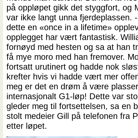
på oppløpet gikk det styggfort, o
var ikke langt unna fjerdeplassen. 
dette en «once in a lifetime» opple
opplegget har vært fantastisk. Will
fornøyd med hesten og sa at han t
få mye moro med han fremover. M
fortsatt urutinert og hadde nok slø
krefter hvis vi hadde vært mer offe
meg er det en drøm å være plassert 
internasjonalt G1-løp! Dette var sto
gleder meg til fortsettelsen, sa en
stolt medeier Gill på telefonen fra P
etter løpet.