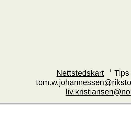
Nettstedskart
Tips
tom.w.johannessen@riksto
liv.kristiansen@n