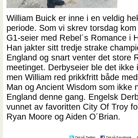
William Buick er inne i en veldig he
periode. Som vi skrev torsdag kom 
G1-seier med Rebel´s Romance i 
Han jakter sitt tredje strake champi
England og snart venter det store 
meetinget. Derbyseier ble det ikke 
men William red prikkfritt både m
Man og Ancient Wisdom som ikke n
England denne gang. Engelsk Derb
vunnet av favoritten City Of Troy f
Ryan Moore og Aiden O´Brian.
Del på Twitter
Del på Facebook