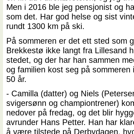
Men i 2016 ble jeg pensjonist og ha
som det. Har god helse og sist vint
rundt 1300 km på ski.
På sommeren er det ett sted som gj
Brekkestø ikke langt fra Lillesand 
stedet, og der har han sammen m
og familien kost seg på sommeren 
50 år.
- Camilla (datter) og Niels (Peterse
svigersønn og championtrener) k
nedover på fredag, og det blir hygg
avrunder Hans Petter. Han har kla
å være tilstede på Derbydagen, hv