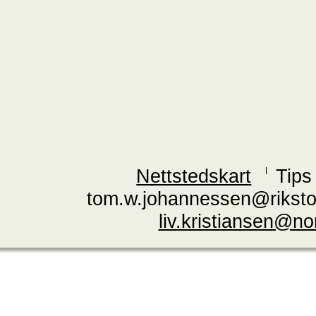
Nettstedskart
Tips
tom.w.johannessen@riksto
liv.kristiansen@n