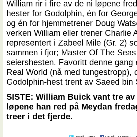
William rir i fire av de ni løpene fre
hester for Godolphin, én for Geor
og én for hjemmetrener Doug Wat
verken William eller trener Charlie 
representert i Zabeel Mile (Gr. 2) 
sammen i fjor; Master Of The Seas
seiershesten. Favoritt denne gang e
Real World (nå med tungestropp), 
Godolphin-hest trent av Saeed bin
SISTE: William Buick vant tre av 
løpene han red på Meydan freda
treer i det fjerde.