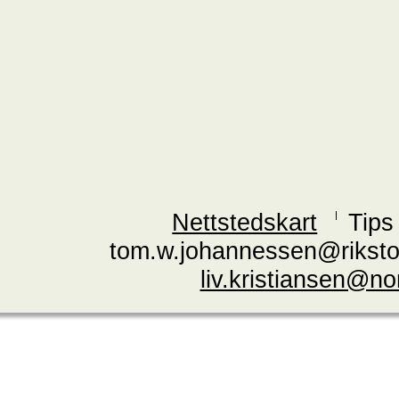
Nettstedskart
Tips
tom.w.johannessen@riksto
liv.kristiansen@n