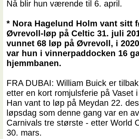
Nå blir hun værende til 6. april.
* Nora Hagelund Holm vant sitt f
Øvrevoll-løp på Celtic 31. juli 2
vunnet 68 løp på Øvrevoll, i 20
var hun i vinnerpaddocken 16 g
hjemmbanen.
FRA DUBAI: William Buick er tilbak
etter en kort romjulsferie på Vaset 
Han vant to løp på Meydan 22. de
løpsdag som denne gang var en a
Carnivals tre største - etter World
30. mars.