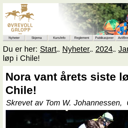
Nyheter
Skjema
Kurs/info
Reglement
Publikasjoner
Avl/Br
Du er her:
Start
Nyheter
2024
Ja
løp i Chile!
Nora vant årets siste lø
Chile!
Skrevet av Tom W. Johannessen,