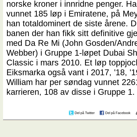
norske kroner i innridne penger. Han
vunnet 185 løp i Emiratene, på Me
han totaldominert de siste årene. D
banen der han fikk sitt definitive 
med Da Re Mi (John Gosden/Andre
Webber) i Gruppe 1-løpet Dubai 
Classic i mars 2010. Et løp toppjoc
Eiksmarka også vant i 2017, '18, '1
William har per søndag vunnet 2261
karrieren, 108 av disse i Gruppe 1.
Del på Twitter
Del på Facebook