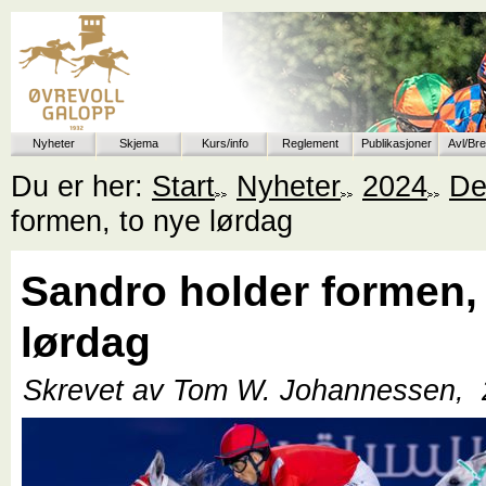
Nyheter
Skjema
Kurs/info
Reglement
Publikasjoner
Avl/Br
Du er her:
Start
Nyheter
2024
De
formen, to nye lørdag
Sandro holder formen,
lørdag
Skrevet av Tom W. Johannessen,