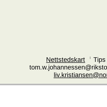
Nettstedskart
Tips
tom.w.johannessen@riksto
liv.kristiansen@n