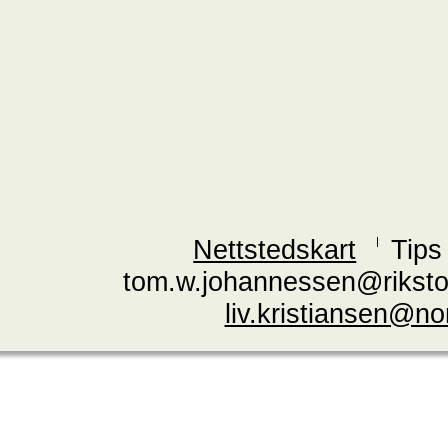
Nettstedskart
Tips
tom.w.johannessen@riksto
liv.kristiansen@n