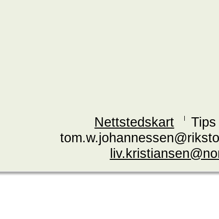
Nettstedskart
Tips
tom.w.johannessen@riksto
liv.kristiansen@n