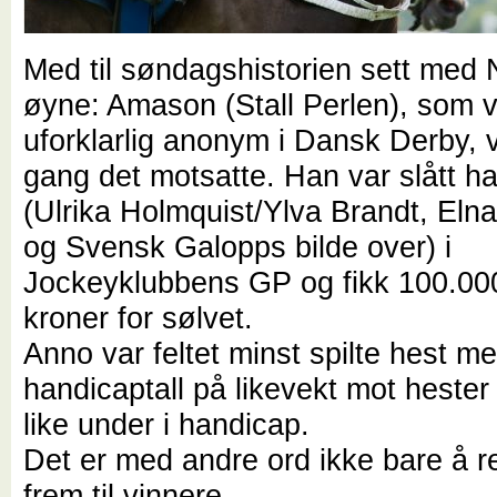
Med til søndagshistorien sett med 
øyne: Amason (Stall Perlen), som 
uforklarlig anonym i Dansk Derby, 
gang det motsatte. Han var slått h
(Ulrika Holmquist/Ylva Brandt, Elna
og Svensk Galopps bilde over) i
Jockeyklubbens GP og fikk 100.00
kroner for sølvet.
Anno var feltet minst spilte hest me
handicaptall på likevekt mot hester
like under i handicap.
Det er med andre ord ikke bare å 
frem til vinnere.