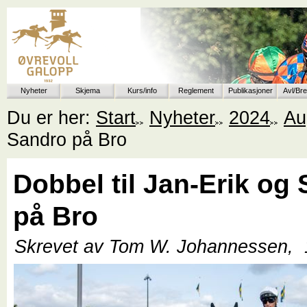
Nyheter
Skjema
Kurs/info
Reglement
Publikasjoner
Avl/Br
Du er her:
Start
Nyheter
2024
Au
Sandro på Bro
Dobbel til Jan-Erik og
på Bro
Skrevet av Tom W. Johannessen,