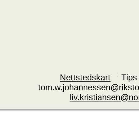
Nettstedskart
Tips
tom.w.johannessen@riksto
liv.kristiansen@n