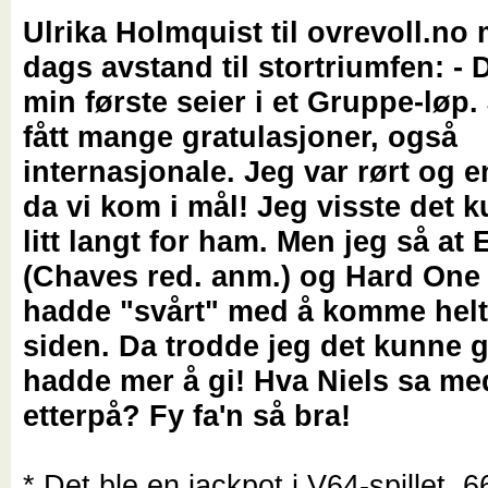
Ulrika Holmquist til ovrevoll.no
dags avstand til stortriumfen: - 
min første seier i et Gruppe-løp.
fått mange gratulasjoner, også
internasjonale. Jeg var rørt og 
da vi kom i mål! Jeg visste det 
litt langt for ham. Men jeg så at 
(Chaves red. anm.) og Hard One
hadde "svårt" med å komme helt
siden. Da trodde jeg det kunne 
hadde mer å gi! Hva Niels sa m
etterpå? Fy fa'n så bra!
* Det ble en jackpot i V64-spillet, 