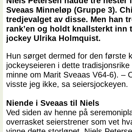
Niels Petersen hadde tre hester i
Sveaas Minneløp (Gruppe 3). Chi
tredjevalget av disse. Men han t
rank’en og holdt knallsterkt inn t
jockey Ulrika Holmquist.
Hun sørget dermed for den første k
jockeyseieren i dette tradisjonsrike l
minne om Marit Sveaas V64-6). – O
visste jeg ikke, sa seiersjockeyen.
Niende i Sveaas til Niels
Ved siden av henne på seremonipl
overrasket seierstrener som vet hva 
vinne dette storløpet. Niels Peters