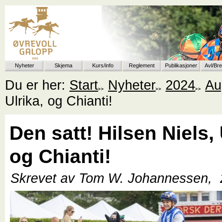
Nyheter
Skjema
Kurs/info
Reglement
Publikasjoner
Avl/Br
Du er her:
Start
Nyheter
2024
Au
Ulrika, og Chianti!
Den satt! Hilsen Niels, 
og Chianti!
Skrevet av Tom W. Johannessen,