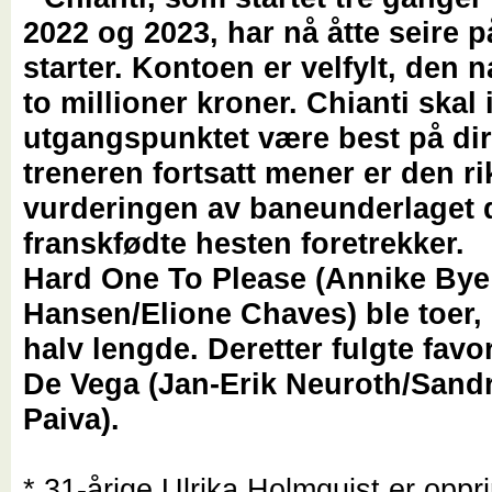
2022 og 2023, har nå åtte seire p
starter. Kontoen er velfylt, den
to millioner kroner. Chianti skal 
utgangspunktet være best på dirt
treneren fortsatt mener er den ri
vurderingen av baneunderlaget 
franskfødte hesten foretrekker.
Hard One To Please (Annike Bye
Hansen/Elione Chaves) ble toer, 
halv lengde. Deretter fulgte favo
De Vega (Jan-Erik Neuroth/Sand
Paiva).
* 31-årige Ulrika Holmquist er oppri