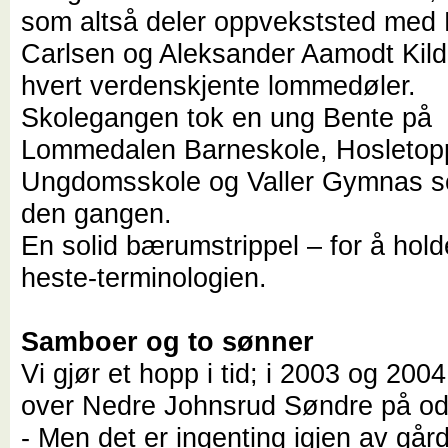
som altså deler oppvekststed med
Carlsen og Aleksander Aamodt Kilde
hvert verdenskjente lommedøler.
Skolegangen tok en ung Bente på
Lommedalen Barneskole, Hosleto
Ungdomsskole og Valler Gymnas s
den gangen.
En solid bærumstrippel – for å holde
heste-terminologien.
Samboer og to sønner
Vi gjør et hopp i tid; i 2003 og 200
over Nedre Johnsrud Søndre på od
- Men det er ingenting igjen av går