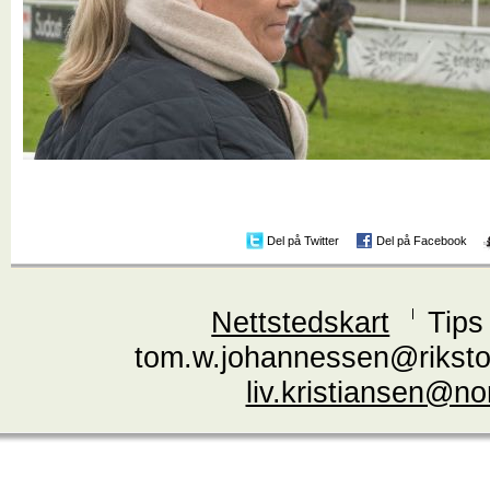
Del på Twitter
Del på Facebook
Nettstedskart
Tips
tom.w.johannessen@riksto
liv.kristiansen@n