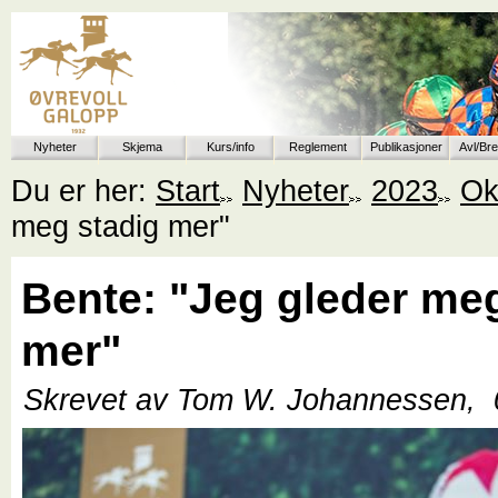
Nyheter
Skjema
Kurs/info
Reglement
Publikasjoner
Avl/Br
Du er her:
Start
Nyheter
2023
Ok
meg stadig mer"
Bente: "Jeg gleder me
mer"
Skrevet av Tom W. Johannessen,