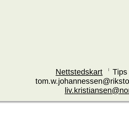
Nettstedskart
Tips
tom.w.johannessen@riksto
liv.kristiansen@n