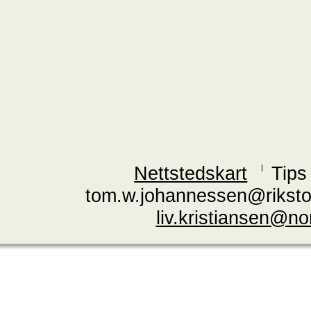
Nettstedskart
Tips
tom.w.johannessen@riksto
liv.kristiansen@n