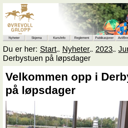
Nyheter
Skjema
Kurs/info
Reglement
Publikasjoner
Avl/Br
Du er her:
Start
Nyheter
2023
Ju
Derbystuen på løpsdager
Velkommen opp i Derb
på løpsdager