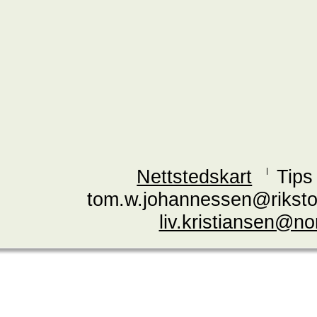
Nettstedskart
Tips
tom.w.johannessen@riksto
liv.kristiansen@n