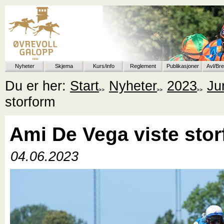
Nyheter
Skjema
Kurs/info
Reglement
Publikasjoner
Avl/Br
Du er her:
Start
Nyheter
2023
Ju
storform
Ami De Vega viste sto
04.06.2023