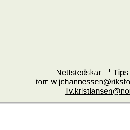
Nettstedskart
Tips
tom.w.johannessen@riksto
liv.kristiansen@n