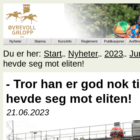
Nyheter
Skjema
Kurs/info
Reglement
Publikasjoner
Avl/Br
Du er her:
Start
Nyheter
2023
Ju
hevde seg mot eliten!
- Tror han er god nok ti
hevde seg mot eliten!
21.06.2023