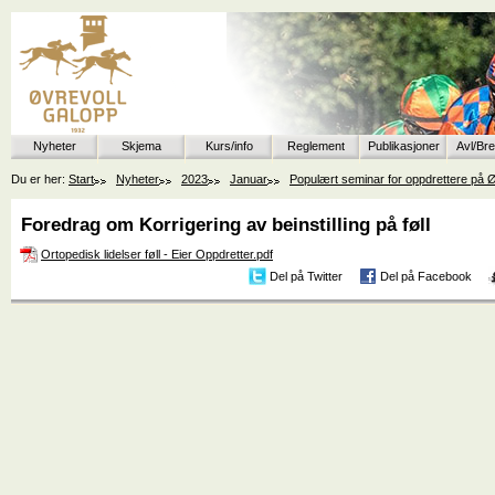
Nyheter
Skjema
Kurs/info
Reglement
Publikasjoner
Avl/Br
Du er her:
Start
Nyheter
2023
Januar
Populært seminar for oppdrettere på Ø
Foredrag om Korrigering av beinstilling på føll
Ortopedisk lidelser føll - Eier Oppdretter.pdf
Del på Twitter
Del på Facebook