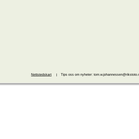
Nettstedskart
Tips oss om nyheter: tom.w.johannessen@rikstoto.